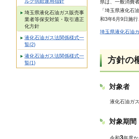
ルク供給運用指針
県は、一般消費
「埼玉県液化石
埼玉県液化石油ガス販売事
和3年6月9日施
業者等保安対策・取引適正
化方針
埼玉県液化石油ガ
液化石油ガス法関係様式一
覧(2)
液化石油ガス法関係様式一
方針の
覧(1)
対象者
液化石油ガ
対象期間
3
令和
年度か