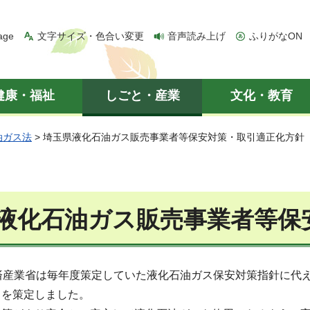
age
文字サイズ・色合い変更
音声読み上げ
ふりがなON
健康・福祉
しごと・産業
文化・教育
油ガス法
> 埼玉県液化石油ガス販売事業者等保安対策・取引適正化方針
液化石油ガス販売事業者等保
済産業省は毎年度策定していた液化石油ガス保安対策指針に代え
）を策定しました。