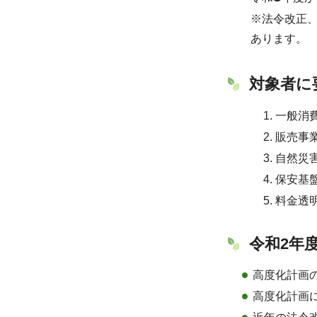
※法令改正
あります。
対象者に
一般消
販売事
自然災
保安基
料金透
令和2年
高度化計画
高度化計画