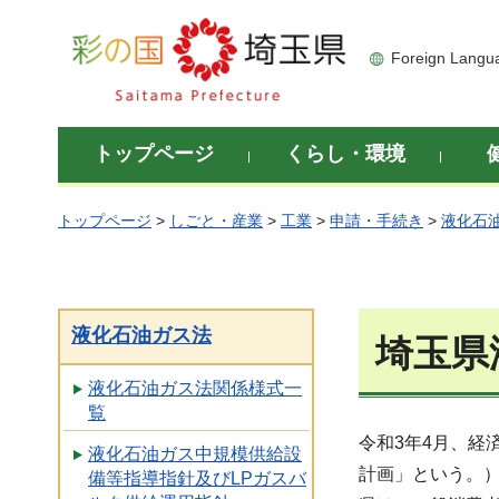
彩の国 埼玉県
Foreign Langu
トップページ
くらし・環境
トップページ
>
しごと・産業
>
工業
>
申請・手続き
>
液化石
液化石油ガス法
埼玉県
液化石油ガス法関係様式一
覧
令和3年4月、経
液化石油ガス中規模供給設
計画」という。
備等指導指針及びLPガスバ