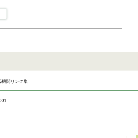
係機関リンク集
001