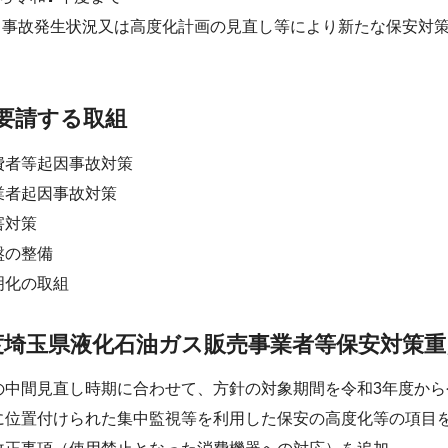
、事故発生状況又は高度化計画の見直し等により新たな保安対
要請する取組
費者等起因事故対策
業者起因事故対策
害対策
盤の整備
明化の取組
度埼玉県液化石油ガス販売事業者等保安対策
の中間見直し時期に合わせて、方針の対象期間を令和3年度から
に位置付けられた集中監視等を利用した保安の高度化等の項目