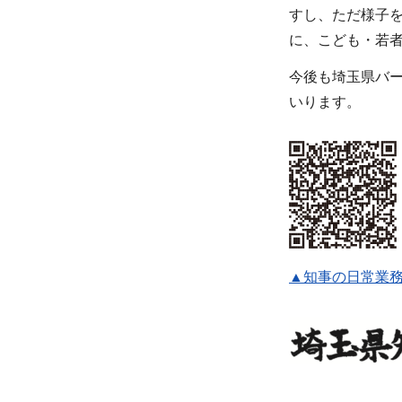
すし、ただ様子
に、こども・若
今後も埼玉県バ
いります。
▲知事の日常業