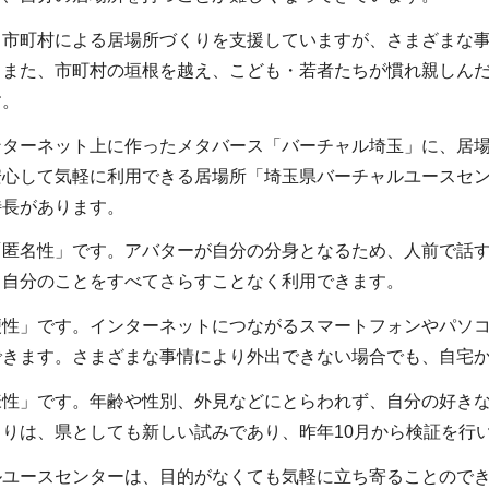
、市町村による居場所づくりを支援していますが、さまざまな
。また、市町村の垣根を越え、こども・若者たちが慣れ親しん
す。
ンターネット上に作ったメタバース「バーチャル埼玉」に、居
安心して気軽に利用できる居場所「埼玉県バーチャルユースセ
特長があります。
「匿名性」です。アバターが自分の分身となるため、人前で話
も自分のことをすべてさらすことなく利用できます。
便性」です。インターネットにつながるスマートフォンやパソ
できます。さまざまな事情により外出できない場合でも、自宅
様性」です。年齢や性別、外見などにとらわれず、自分の好き
りは、県としても新しい試みであり、昨年10月から検証を行
ルユースセンターは、目的がなくても気軽に立ち寄ることので