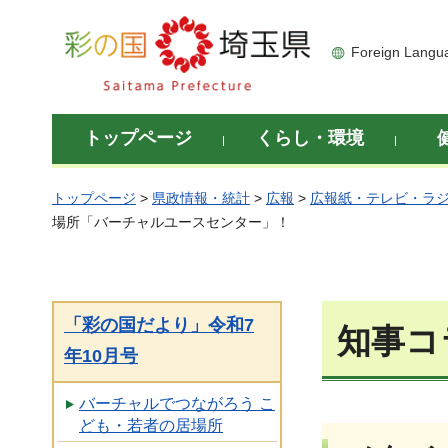
彩の国 埼玉県
Foreign Langu
トップページ
くらし・環境
トップページ
>
県政情報・統計
>
広報
>
広報紙・テレビ・ラ
場所「バーチャルユースセンター」！
「彩の国だより」令和7
知事コ
年10月号
バーチャルでつながろう こ
ども・若者の居場所