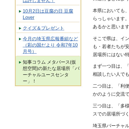
は許しません！
本県においても
10月2日は豆腐の日 豆腐
Lover
らっしゃいます
あるかと思いま
クイズ＆プレゼント
そこで県は、イ
今月の埼玉県広報番組など
（彩の国だより 令和7年10
も・若者たちが
月号）
居場所にはない
知事コラム メタバース(仮
まず一つ目は、
想空間)の新たな居場所「バ
相談したい人で
ーチャルユースセンタ
ー」！
二つ目は、「利
かのように交流
三つ目は、「多
スでの居場所づく
埼玉県バーチャ