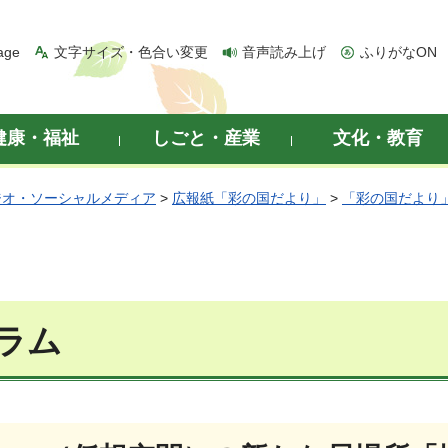
age
文字サイズ・色合い変更
音声読み上げ
ふりがなON
健康・福祉
しごと・産業
文化・教育
ジオ・ソーシャルメディア
>
広報紙「彩の国だより」
>
「彩の国だより」
ラム