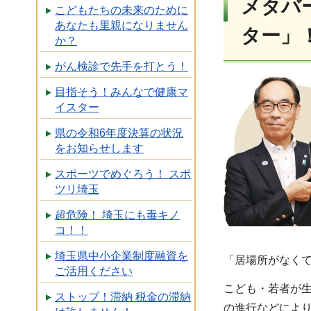
メタバ
こどもたちの未来のために
あなたも里親になりません
ター」
か？
がん検診で先手を打とう！
目指そう！みんなで健康マ
イスター
県の令和6年度決算の状況
をお知らせします
スポーツでめぐろう！ スポ
ツリ埼玉
超危険！ 埼玉にも毒キノ
コ！！
埼玉県中小企業制度融資を
「居場所がなく
ご活用ください
こども・若者が
ストップ！滞納 税金の滞納
の進行などによ