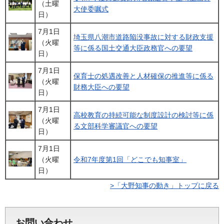
（土曜
大使委嘱式
日）
7月1日
埼玉県八潮市道路陥没事故に対する財政支援
（火曜
等に係る国土交通大臣政務官への要望
日）
7月1日
保育士の処遇改善と人材確保の推進等に係る
（火曜
財務大臣への要望
日）
7月1日
高校教育の持続可能な制度設計の検討等に係
（火曜
る文部科学審議官への要望
日）
7月1日
（火曜
令和7年度第1回「どこでも知事室」
日）
>「大野知事の動き」トップに戻る
お問い合わせ