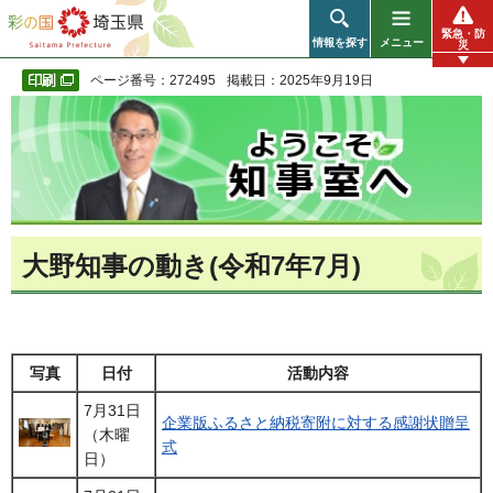
彩の国 埼玉県
緊急・防
情報を探す
メニュー
災
ページ番号：272495
掲載日：2025年9月19日
大野知事の動き(令和7年7月)
写真
日付
活動内容
7月31日
企業版ふるさと納税寄附に対する感謝状贈呈
（木曜
式
日）