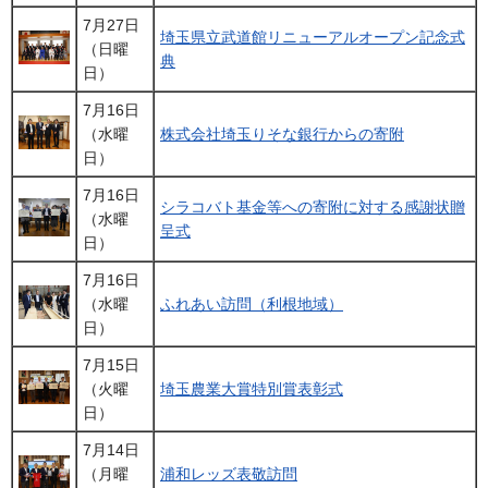
7月27日
埼玉県立武道館リニューアルオープン記念式
（日曜
典
日）
7月16日
（水曜
株式会社埼玉りそな銀行からの寄附
日）
7月16日
シラコバト基金等への寄附に対する感謝状贈
（水曜
呈式
日）
7月16日
（水曜
ふれあい訪問（利根地域）
日）
7月15日
（火曜
埼玉農業大賞特別賞表彰式
日）
7月14日
（月曜
浦和レッズ表敬訪問