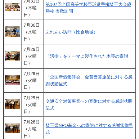
7月31日
第107回全国高等学校野球選手権埼玉大会優
（木曜
勝校 表敬訪問
日）
7月30日
（水曜
ふれあい訪問（比企地域）
日）
7月29日
（火曜
「活樹」をテーマに製作された木琴の寄贈
日）
7月29日
「全国新酒鑑評会」金賞受賞企業に対する感
（火曜
謝状贈呈式
日）
7月29日
交通安全対策事業への寄附に対する感謝状贈
（火曜
呈式
日）
7月28日
埼玉県NPO基金への寄附に対する感謝状贈呈
（月曜
式
日）