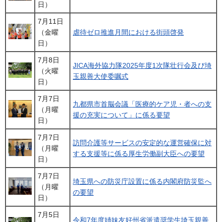
日）
7月11日
（金曜
虐待ゼロ推進月間における街頭啓発
日）
7月8日
JICA海外協力隊2025年度1次隊壮行会及び埼
（火曜
玉親善大使委嘱式
日）
7月7日
九都県市首脳会議「医療的ケア児・者への支
（月曜
援の充実について」に係る要望
日）
7月7日
訪問介護等サービスの安定的な運営確保に対
（月曜
する支援等に係る厚生労働副大臣への要望
日）
7月7日
埼玉県への防災庁設置に係る内閣府防災監へ
（月曜
の要望
日）
7月5日
令和7年度姉妹友好州省派遣奨学生埼玉親善