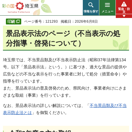
彩の国 埼玉県
緊急・防
情報を探す
メニュー
災
ページ番号：121293
掲載日：2026年6月8日
景品表示法のページ（不当表示の処
分指導・啓発について）
埼玉県では、不当景品類及び不当表示防止法（昭和37年法律第134
号。以下「景品表示法」という。）に基づき、過大な景品の提供や
広告などの不当な表示を行った事業者に対して処分（措置命令）や
指導を行っています。
また、景品表示法の普及啓発のため、県民向け、事業者向けにさま
ざまな取組（事業）を行っています。
なお、景品表示法の詳しい解説については、「
不当景品類及び不当
表示防止法とは
」を御覧ください。