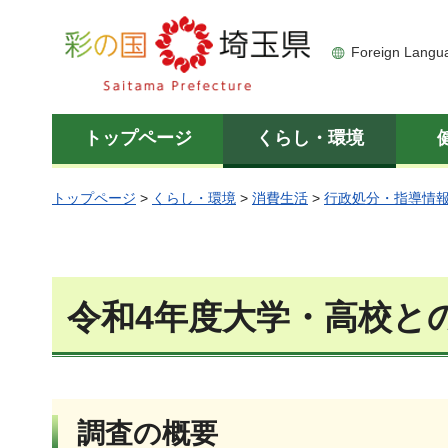
彩の国 埼玉県
Foreign Langu
トップページ
くらし・環境
トップページ
>
くらし・環境
>
消費生活
>
行政処分・指導情
令和4年度大学・高校と
調査の概要