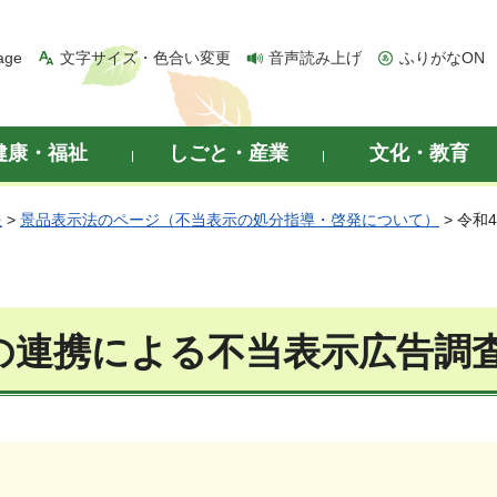
age
文字サイズ・色合い変更
音声読み上げ
ふりがなON
健康・福祉
しごと・産業
文化・教育
報
>
景品表示法のページ（不当表示の処分指導・啓発について）
> 令
の連携による不当表示広告調