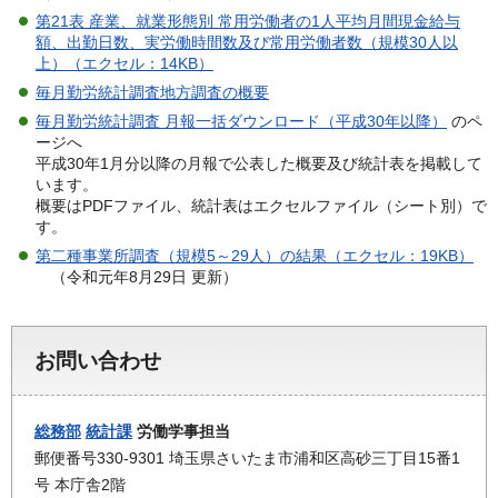
第21表 産業、就業形態別 常用労働者の1人平均月間現金給与
額、出勤日数、実労働時間数及び常用労働者数（規模30人以
上）（エクセル：14KB）
毎月勤労統計調査地方調査の概要
毎月勤労統計調査 月報一括ダウンロード（平成30年以降）
のペ
ージへ
平成30年1月分以降の月報で公表した概要及び統計表を掲載して
います。
概要はPDFファイル、統計表はエクセルファイル（シート別）で
す。
第二種事業所調査（規模5～29人）の結果（エクセル：19KB）
（令和元年8月29日 更新）
お問い合わせ
総務部
統計課
労働学事担当
郵便番号330-9301 埼玉県さいたま市浦和区高砂三丁目15番1
号 本庁舎2階