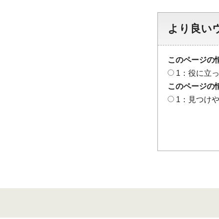
より良い
このページの
1：役に立
このページの
1：見つけ