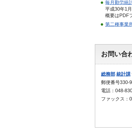
毎月勤労統計
平成30年
概要はPD
第二種事業所
お問い合
総務部
統計課
郵便番号330
電話：048-830
ファックス：048