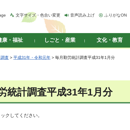
age
文字サイズ・色合い変更
音声読み上げ
ふりがなON
健康・福祉
しごと・産業
文化・教育
計調査
>
平成31年・令和元年
> 毎月勤労統計調査平成31年1月分
労統計調査平成31年1月分
リックしてください。