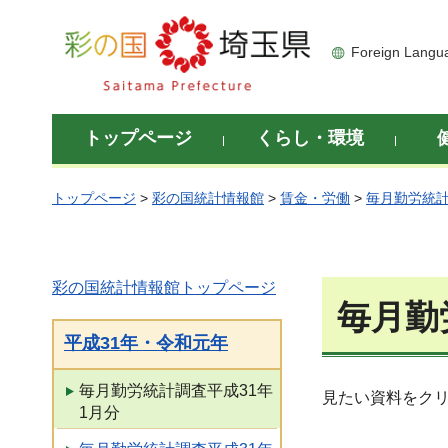
彩の国 埼玉県
Foreign Langu
トップページ
くらし・環境
トップページ
>
彩の国統計情報館
>
賃金・労働
>
毎月勤労統
彩の国統計情報館トップページ
毎月勤
平成31年・令和元年
毎月勤労統計調査平成31年
見たい資料をク
1月分