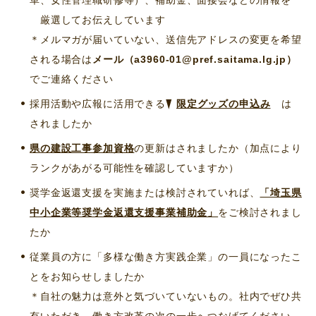
厳選してお伝えしています
＊メルマガが届いていない、送信先アドレスの変更を希望
される場合は
メール（a3960-01@pref.saitama.lg.jp）
でご連絡ください
採用活動や広報に活用できる
限定グッズの申込み
は
されましたか
県の建設工事参加資格
の更新はされましたか（加点により
ランクがあがる可能性を確認していますか）
奨学金返還支援を実施または検討されていれば、
「埼玉県
中小企業等奨学金返還支援事業補助金」
をご検討されまし
たか
従業員の方に「多様な働き方実践企業」の一員になったこ
とをお知らせしましたか
＊自社の魅力は意外と気づいていないもの。社内でぜひ共
有いただき、働き方改革の次の一歩へつなげてください