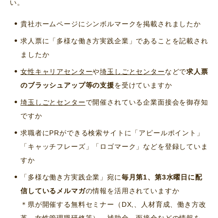
い。
貴社ホームページにシンボルマークを掲載されましたか
求人票に「多様な働き方実践企業」であることを記載され
ましたか
女性キャリアセンター
や
埼玉しごとセンター
などで
求人票
のブラッシュアップ等の支援
を受けていますか
埼玉しごとセンター
で開催されている企業面接会を御存知
ですか
求職者にPRができる検索サイトに「アピールポイント」
「キャッチフレーズ」「ロゴマーク」などを登録していま
すか
「多様な働き方実践企業」宛に
毎月第1、第3水曜日に配
信しているメルマガ
の情報を活用されていますか
＊県が開催する無料セミナー（DX,、人材育成、働き方改
革、女性管理職研修等）、補助金、面接会などの情報を