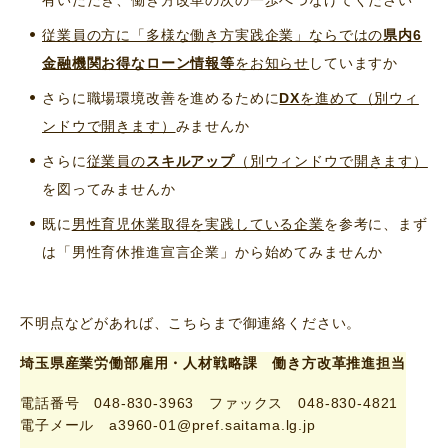
従業員の方に「多様な働き方実践企業」ならではの
県内6
金融機関お得なローン情報等
をお知らせ
していますか
さらに職場環境改善を進めるために
DX
を進めて（別ウィ
ンドウで開きます）
みませんか
さらに
従業員の
スキルアップ
（別ウィンドウで開きます）
を図ってみませんか
既に
男性育児休業取得を実践している企業
を参考に、まず
は「男性育休推進宣言企業」から始めてみませんか
不明点などがあれば、こちらまで御連絡ください。
埼玉県産業労働部雇用・人材戦略課 働き方改革推進担当
電話番号 048-830-3963 ファックス 048-830-4821
電子メール a3960-01@pref.saitama.lg.jp