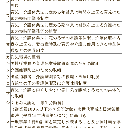
イ
制度
育児・介護休業法に定める年齢又は時間を上回る育児のた
ウ
めの短時間勤務制度
育児・介護休業法に定める期間又は回数を上回る介護のた
エ
めの短時間勤務等の措置
育児・介護休業法に定める子の看護等休暇、介護休暇の内
オ
容を上回る、妻出産時及び育児や介護に使用できる特別休
暇などの休暇制度
カ
託児環境の整備
キ
男性従業員の育児休業等取得促進のための取組
ク
介護離職防止のための取組
ケ
出産退職者、介護離職者等の復職・再雇用制度
コ
有給での子の看護休暇又は介護休暇制度
育児・介護と両立しやすい雰囲気を醸成するための具体的
サ
な取組
シ
くるみん認定（厚生労働省）
（従業員100人以下の企業等対象）次世代育成支援対策推
進法（平成15年法律第120号）に基づき、
ス
一般事業主行動計画を策定し公表すること及び同計画を厚
生労働省都道府県労働局に届出をするとともに実践してい