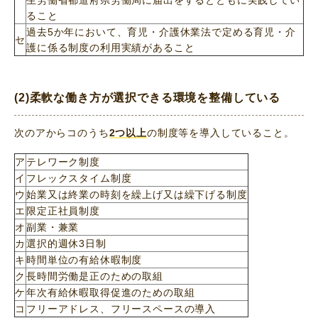
ること
過去5か年において、育児・介護休業法で定める育児・介
セ
護に係る制度の利用実績があること
(2)柔軟な働き方が選択できる環境を整備している
次のアからコのうち
2つ以上
の制度等を導入していること。
ア
テレワーク制度
イ
フレックスタイム制度
ウ
始業又は終業の時刻を繰上げ又は繰下げる制度
エ
限定正社員制度
オ
副業・兼業
カ
選択的週休3日制
キ
時間単位の有給休暇制度
ク
長時間労働是正のための取組
ケ
年次有給休暇取得促進のための取組
コ
フリーアドレス、フリースペースの導入