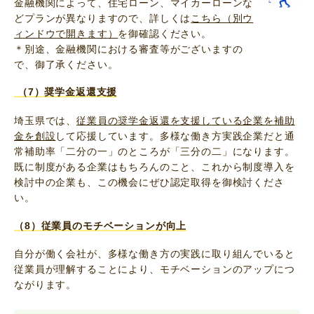
金融機関によって、住宅ローン、マイカーローンな
どプランが異なりますので、詳しくは
こちら（別ウ
ィンドウで開きます）
を御確認ください。
＊別途、金融機関における審査等がございますの
で、御了承ください。
（7）奨学金返還支援
埼玉県では、
従業員の奨学金返還を支援している企業を補助
金を創設
して応援しています。多様な働き方実践企業だと通
常補助率「二分の一」のところが「三分の二」になります。
既に制度がある企業はもちろんのこと、これから制度導入を
検討中の企業も、この機会にぜひ認定取得を御検討くださ
い。
（8）従業員のモチベーションが向上
自分が働く会社が、多様な働き方の実践に取り組んでいると
従業員が理解することにより、モチベーションのアップにつ
ながります。