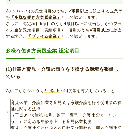
次の(1)～(5)の認定項目のうち、
2項目以上
に該当する企業等
を
「多様な働き方実践企業」
として認定します。
さらに、認定項目5項目のうち
4項目以上
に該当し、かつプラ
イム企業認定項目（実績項目）7項目のうち
4項目以上
に該当
する場合、
「プライム企業」
として認定します。
多様な働き方実践企業 認定項目
(1)仕事と育児・介護の両立を支援する環境を整備し
ている
次のアからシのうち
2つ以上
の制度等を導入していること。
育児休業、介護休業等育児又は家族介護を行う労働者の福
祉に関する法律
ア
（平成3年法律第76号。以下「育児・介護休業法」とい
う。）に定める年齢を上回る育児休業制度
育児・介護休業法に定める日数又は回数を上回る介護休業