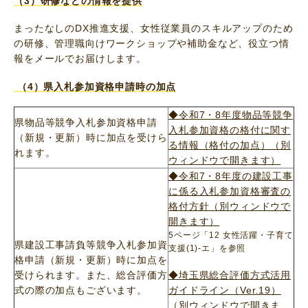
（3）研修などの情報を提供
まったなしのDX推進支援、女性従業員のスキルアップのため
の研修、管理職向けワークショップや補助金など、役立つ情
報をメールでお届けします。
（4）県入札参加資格申請時の加点
◆令和7・8年度物品等競争
県物品等競争入札参加資格申請
入札参加資格の格付に関す
（新規・更新）時に加点を受けら
る情報（格付の加点）（別
れます。
ウィンドウで開きます）
◆令和7・8年度の建設工事
に係る入札参加資格審査の
格付方針（別ウィンドウで
開きます）
5ページ「12 女性活躍・子育て
県建設工事請負等競争入札参加資
支援(1)-エ」を参照
格申請（新規・更新）時に加点を
受けられます。また、総合評価方
◆埼玉県総合評価方式活用
式の際の加点もございます。
ガイドライン（Ver.19）
（別ウィンドウで開きま