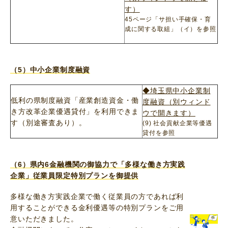
す）
45ページ「サ担い手確保・育
成に関する取組」（イ）を参照
（5）中小企業制度融資
◆埼玉県中小企業制
低利の県制度融資「産業創造資金・働
度融資（別ウィンド
き方改革企業優遇貸付」を利用できま
ウで開きます）
す（別途審査あり）。
(9) 社会貢献企業等優遇
貸付を参照
（6）県内6金融機関の御協力で「多様な働き方実践
企業」従業員限定特別プランを御提供
多様な働き方実践企業で働く従業員の方であれば利
用することができる金利優遇等の特別プランをご用
意いただきました。