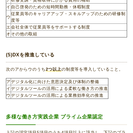
イ
自己啓発のための短時間勤務・休暇制度
従業員等のキャリアアップ・スキルアップのための研修制
ウ
度等
エ
会社全体で従業員等をサポートする制度
オ
その他の取組
(5)DXを推進している
次のアからウのうち
2つ以上
の制度等を導入していること。
ア
デジタル化に向けた意思決定及び体制の整備
イ
デジタルツールの活用による柔軟な働き方の推進
ウ
デジタルツールの活用による業務効率化の推進
多様な働き方実践企業 プライム企業認定
上記の認定項目5項目のうち4項目以上に該当し、下記のプラ