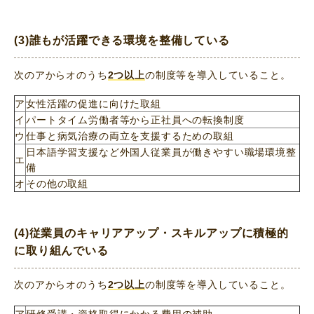
(3)誰もが活躍できる環境を整備している
次のアからオのうち
2つ以上
の制度等を導入していること。
ア
女性活躍の促進に向けた取組
イ
パートタイム労働者等から正社員への転換制度
ウ
仕事と病気治療の両立を支援するための取組
日本語学習支援など外国人従業員が働きやすい職場環境整
エ
備
オ
その他の取組
(4)従業員のキャリアアップ・スキルアップに積極的
に取り組んでいる
次のアからオのうち
2つ以上
の制度等を導入していること。
ア
研修受講・資格取得にかかる費用の補助