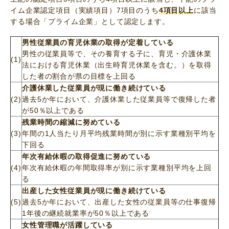
イム企業認定項目（実績項目）7項目のうち
4項目以上
に該当
する場合「プライム企業」として認定します。
男性従業員の育児休業の取得が定着している
男性の従業員等で、その養育する子に、育児・介護休業
(1)
法における育児休業（出生時育児休業を含む。）を取得
した者の割合が県の目標を上回る
介護休業した従業員が現に働き続けている
(2)
過去5か年において、介護休業した従業員等で復帰した者
が50％以上である
残業時間の縮減に努めている
(3)
年間の1人当たり月平均残業時間が別に示す業種別平均を
下回る
年次有給休暇の取得促進に努めている
(4)
年次有給休暇の年間取得率が別に示す業種別平均を上回
る
出産した女性従業員が現に働き続けている
(5)
過去5か年において、出産した女性の従業員等の仕事復帰
1年後の継続就業率が50％以上である
女性管理職が活躍している