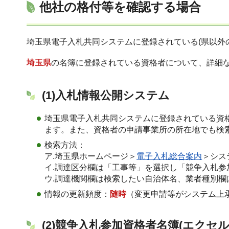
他社の格付等を確認する場合
埼玉県電子入札共同システムに登録されている(県以外
埼玉県
の名簿に登録されている資格者について、詳細
(1)入札情報公開システム
埼玉県電子入札共同システムに登録されている資
ます。また、資格者の申請事業所の所在地でも検
検索方法：
ア.埼玉県ホームページ＞
電子入札総合案内
＞シス
イ.調達区分欄は「工事等」を選択し「競争入札参
ウ.調達機関欄は検索したい自治体名、業者種別欄
情報の更新頻度：
随時
（変更申請等がシステム上
(2)競争入札参加資格者名簿(エクセ