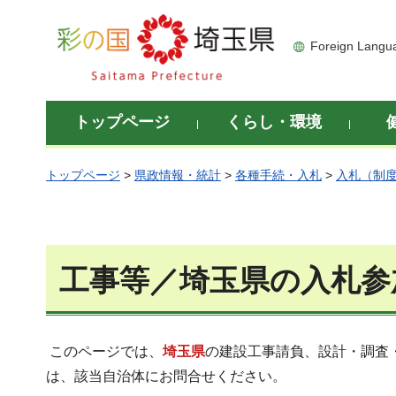
彩の国 埼玉県
Foreign Langu
トップページ
くらし・環境
トップページ
>
県政情報・統計
>
各種手続・入札
>
入札（制
工事等／埼玉県の入札参
このページでは、
埼玉県
の建設工事請負、設計・調査
は、該当自治体にお問合せください。