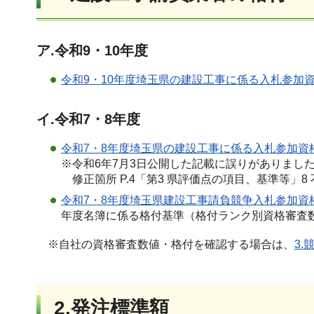
ア.令和9・10年度
令和9・10年度埼玉県の建設工事に係る入札参加資
イ.令和7・8年度
令和7・8年度埼玉県の建設工事に係る入札参加資格
※令和6年7月3日公開した記載に誤りがありまし
修正箇所 P.4「第3 県評価点の項目、基準等」
令和7・8年度埼玉県建設工事請負競争入札参加資格者
年度名簿に係る格付基準（格付ランク別資格審査
※自社の資格審査数値・格付を確認する場合は、
3
.
2.発注標準額