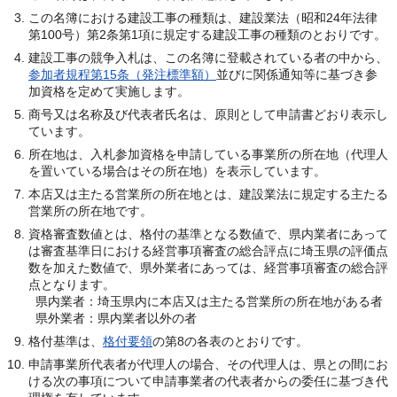
この名簿における建設工事の種類は、建設業法（昭和24年法律
第100号）第2条第1項に規定する建設工事の種類のとおりです。
建設工事の競争入札は、この名簿に登載されている者の中から、
参加者規程第15条（発注標準額）
並びに関係通知等に基づき参
加資格を定めて実施します。
商号又は名称及び代表者氏名は、原則として申請書どおり表示し
ています。
所在地は、入札参加資格を申請している事業所の所在地（代理人
を置いている場合はその所在地）を表示しています。
本店又は主たる営業所の所在地とは、建設業法に規定する主たる
営業所の所在地です。
資格審査数値とは、格付の基準となる数値で、県内業者にあって
は審査基準日における経営事項審査の総合評点に埼玉県の評価点
数を加えた数値で、県外業者にあっては、経営事項審査の総合評
点となります。
県内業者：埼玉県内に本店又は主たる営業所の所在地がある者
県外業者：県内業者以外の者
格付基準は、
格付要領
の第8の各表のとおりです。
申請事業所代表者が代理人の場合、その代理人は、県との間にお
ける次の事項について申請事業者の代表者からの委任に基づき代