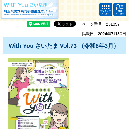
With you さいたま 埼玉県男女共同参画推進センター Saitama Prefectural
Center for Promotion of Gender Equality
コンテ
検索・
ンツメ
共通メ
ニュー
ニュー
ページ番号：251897
掲載日：2024年7月30日
With You さいたま Vol.73 （令和6年3月）