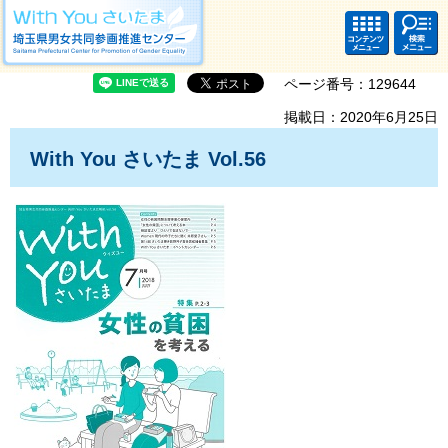
With you さいたま 埼玉県男女共同参画推進センター Saitama Prefectural
Center for Promotion of Gender Equality
コンテ
検索・
ンツメ
共通メ
ニュー
ニュー
ページ番号：129644
掲載日：2020年6月25日
With You さいたま Vol.56