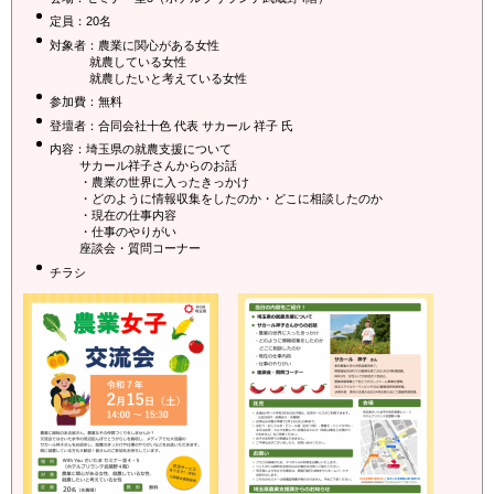
定員：20名
対象者：農業に関心がある女性
就農している女性
就農したいと考えている女性
参加費：無料
登壇者：合同会社十色 代表 サカール 祥子 氏
内容：埼玉県の就農支援について
サカール祥子さんからのお話
・農業の世界に入ったきっかけ
・どのように情報収集をしたのか・どこに相談したのか
・現在の仕事内容
・仕事のやりがい
座談会・質問コーナー
チラシ