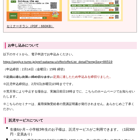
セミナーチラシ（PDF：660KB）
お申し込みについて
以下のサイトから、電子申請でお申込みください。
https://apply.e-tumo.jp/pref-saitama-u/offer/offerList_detail?tempSeq=86519
（申込締切：2月14日（金曜日）15時 締切）
※
定員に達し次第、締め切ります。
定員に達したため申込みを締切りました。
※託児申込締切は、2月5日(水曜日)15時までです。
※荒天等により中止する場合は、実施日前日18時までに、こちらのホームページでお知らせい
たします。
※こちらのセミナーは、雇用保険受給者の受講証明書が発行されません。あらかじめご了承く
ださい。
託児サービスについて
生後6か月～小学校3年生のお子様は、託児サービスがご利用できます。（1回300
円・定員あり）