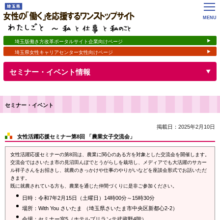
女性の「働く」を応援するワンストップサイト
わたしごと ～私 と 仕事 と 私のこと
MENU
埼玉版働き方改革ポータルサイト企業向けページ
埼玉県女性キャリアセンター女性向けページ
開く
セミナー・イベント情報
セミナー・イベント
掲載日：2025年2月10日
女性活躍応援セミナー第8回 「農業女子交流会」
女性活躍応援セミナーの第8回は、農業に関心のある方を対象とした交流会を開催します。
交流会ではさいたま市の見沼田んぼでとうがらしを栽培し、メディアでも大活躍のサカー
ル祥子さんをお招きし、就農のきっかけや仕事のやりがいなどを座談会形式でお話いただ
きます。
既に就農されている方も、農業を通じた仲間づくりに是非ご参加ください。
日時：令和7年2月15日（土曜日）14時00分～15時30分
場所：With You さいたま （埼玉県さいたま市中央区新都心2-2）
会場：セミナー室5（ホテルブリランテ武蔵野4階）