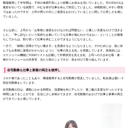
職場復帰して半年間は、子供の体調不良により頻繁にお休みを頂いていました。月の3分の1は
風邪を引いている状態で、やむを得ず仕事を休んで対応していました。休暇取得しやすい環境
ではあったのですが、上司や周りの方にご迷惑をおかけしていることに関して心苦しさを感じ
ていました。
そんな折に、上司から「お客様に迷惑をかけなければ問題ない」と優しい言葉をかけて頂きま
した。「申し訳ないという気持ちを抱いていても仕事が進むわけではない」ということが腹落
ちしてからは、割り切って仕事を休むことができるようになりました。
一方で、「納期に支障がでない働き方」を意識するようになりました。そのためには、急に休
んでもお客様に迷惑がかからないように「仕事の見える化」を実践しています。具体的には、
スケジュール機能にTODOリストを記載して作業状況を見える化、上司への小まめな報・連・
相やスケジュールの共有等、当たり前のことですが、気を付けて取り組んでいます。
在宅勤務も仕事と家庭の両立を後押し
コロナ禍であったこともあり、職場復帰すると在宅勤務が普及していました。私自身は週1～2
回在宅勤務をしています。
在宅勤務の日は、通勤にかかる時間を、洗濯物を外に干したり、夜ご飯の支度を行ったりする
時間にあてることができ、生活に少し余裕ができます。在宅勤務のおかげで仕事と家事の両立
ができていると感じています。