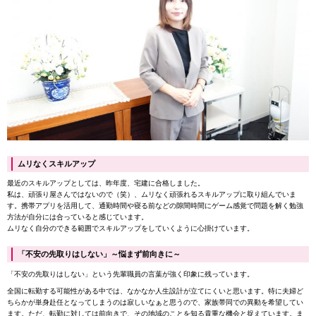
ムリなくスキルアップ
最近のスキルアップとしては、昨年度、宅建に合格しました。
私は、頑張り屋さんではないので（笑）、ムリなく頑張れるスキルアップに取り組んでいま
す。携帯アプリを活用して、通勤時間や寝る前などの隙間時間にゲーム感覚で問題を解く勉強
方法が自分には合っていると感じています。
ムリなく自分のできる範囲でスキルアップをしていくように心掛けています。
「不安の先取りはしない」～悩まず前向きに～
「不安の先取りはしない」という先輩職員の言葉が強く印象に残っています。
全国に転勤する可能性がある中では、なかなか人生設計が立てにくいと思います。特に夫婦ど
ちらかが単身赴任となってしまうのは寂しいなぁと思うので、家族帯同での異動を希望してい
ます。ただ、転勤に対しては前向きで、その地域のことを知る貴重な機会と捉えています。ま