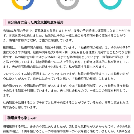
自分自身に合った両立支援制度を活用
当初は1年間の予定で、育児休業を取得しましたが、復帰の予定時期に保育園に入ることができ
ず、育児休業を延長しました。結果的に子供と一緒に過ごせる時間を長く確保することがで
き、職場の皆様のご理解、ご協力に感謝しています。
復帰後は、「勤務時間の短縮」制度を利用しています。「勤務時間の短縮」は、子供が小学3年
生になるまでの期間、勤務時間を最大2時間（朝・夕組み合わせ任意）短縮することができる制
度です。私の場合は8時35分から15時10分までを勤務時間としています。保育園の送迎は、夫
と私で分担しています。朝は通勤途中に二人で子供を送り、お迎えは基本的に私が担当してい
ます。夫が在宅勤務の日はお迎えをお願いして、私が残業する日もあります。
フレックスタイム制を選択することもできるのですが、毎日の時間が決まっている勤務の方が
心にゆとりがあって、自分には合っていると思い、「勤務時間の短縮」にしました。
総合職なので、全国転勤の可能性がありますが、今は「転勤特例制度」という転居を伴う転勤
を免除する制度を利用しています。また、夫も同じ会社なので、一緒にこの制度を利用してい
ます。
社内制度を活用することで子育てと仕事を両立することができているため、非常に恵まれた環
境であると感じています。
職場復帰も楽しみに
職場復帰する時は、多少の不安はありましたが、楽しみな気持ちが大きかったです。子供が1歳
前後の頃は、子供を預けることへの罪悪感や復帰への不安を強く感じていましたが、1歳半を過