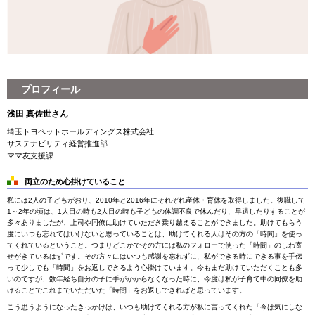
プロフィール
浅田 真佐世さん
埼玉トヨペットホールディングス株式会社
サステナビリティ経営推進部
ママ友支援課
両立のため心掛けていること
私には2人の子どもがおり、2010年と2016年にそれぞれ産休・育休を取得しました。復職して
1～2年の頃は、1人目の時も2人目の時も子どもの体調不良で休んだり、早退したりすることが
多々ありましたが、上司や同僚に助けていただき乗り越えることができました。助けてもらう
度にいつも忘れてはいけないと思っていることは、助けてくれる人はその方の「時間」を使っ
てくれているということ。つまりどこかでその方には私のフォローで使った「時間」のしわ寄
せがきているはずです。その方々にはいつも感謝を忘れずに、私ができる時にできる事を手伝
って少しでも「時間」をお返しできるよう心掛けています。今もまだ助けていただくことも多
いのですが、数年経ち自分の子に手がかからなくなった時に、今度は私が子育て中の同僚を助
けることでこれまでいただいた「時間」をお返しできればと思っています。
こう思うようになったきっかけは、いつも助けてくれる方が私に言ってくれた「今は気にしな