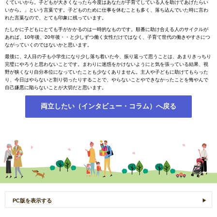
くていいから。子どもが大きくなったら今度はあなたが子育てしている人を助けてあげたらい
いから。」という言葉です。子どものために仕事を休むことも多く、落ち込んでいた時に言わ
れた言葉なので、とても印象に残っています。
たしかに子どもにとても手がかかるのは一時的なものです。順番に助け合える人のサイクルが
あれば、10年後、20年後・・と少しずつ働く女性だけではなく、子育て世代の働きやすさにつ
ながっていくのではないかと思います。
最後に、2人目の子も小学生になり少し落ち着いた今、振り返って思うことは、あまりきっちり
完璧にやろうと思わないことです。まわりに迷惑をかけないようにと気を張っている結果、視
野が狭くなり自分本位になっていたことも少なくありません。主人や子どもに助けてもらった
り、今日はやらないと割り切ったりすることで、やらないことやできなかったことを悔やんで
自己嫌悪に陥らないことが大切だと思います。
両立したい（インタビュー・コラム）へ戻る
PC版を表示する