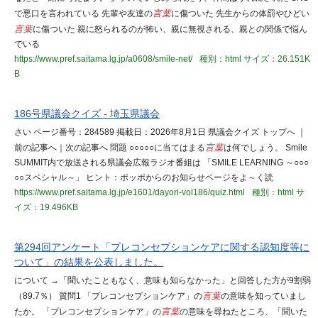
で悪口を言われている 先輩や友達の
言葉
に傷ついた 先生からの体罰やひどい
言葉
に傷ついた 親に怒られるのが怖い、親に無視される、親との関係で悩ん
でいる
https://www.pref.saitama.lg.jp/a0608/smile-net/
種別：html
サイズ：26.151K
B
186号県議会クイズ - 埼玉県議会
さい ページ番号：284589 掲載日：2026年8月1日 県議会クイズ トップへ ｜
前の記事へ｜次の記事へ 問題 ○○○○○に当てはまる
言葉
は何でしょう。 Smile
SUMMIT内で放送される県議会広報ラジオ番組は 「SMILE LEARNING ～○○○
○○スペシャル～」 ヒント：ポッポからのお知らせページをよ～く読
https://www.pref.saitama.lg.jp/e1601/dayori-vol186/quiz.html
種別：html
サ
イズ：19.496KB
第294回アンケート「プレコンセプションケアに関する認知度等に
ついて」の結果を公表しました。
について →「聞いたこともなく、意味も知らなかった」と回答した方が9割弱
（89.7％） 質問1 「プレコンセプションケア」の
言葉
の意味を知っていまし
たか。 「プレコンセプションケア」の
言葉
の意味を尋ねたところ、「聞いた