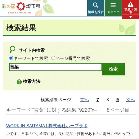
彩の国 埼玉県
緊急・防
情報を探す
メニュー
災
検索結果
サイト内検索
キーワードで検索
ページ番号で検索
検索方法
検索結果ページ
前へ
7
8
9
次へ
キーワード “言葉” に対する結果 “9220”件
8ページ目
WORK IN SAITAMA | 株式会社ホープラボ
ンです。日本の中小企業には、良い商品・技術があるのに海外に伝わってい