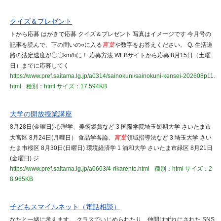
クイズ＆プレゼント
トから応募 はがきで応募 クイズ＆プレゼント 写真はイメージです 今月号の
記事を読んで、下の問いの○に入る
言葉
や数字をお答えください。 Q. 生活道
路の法定速度が〇〇km/hに！ 応募方法 WEBサイトから応募 8月15日（土曜
日）までに応募してく
https://www.pref.saitama.lg.jp/a0314/sainokuni/sainokuni-kensei-202608p11.
html
種別：html
サイズ：17.594KB
大学の開放授業講座
8月28日(金曜日) 心理学、美術鑑賞など 3 国際学院埼玉短期大学 さいたま市
大宮区 8月24日(月曜日） 食品学各論、
言葉
領域指導法など 3 埼玉大学 さい
たま市桜区 8月30日(日曜日) 環境経済学 1 浦和大学 さいたま市緑区 8月21日
(金曜日) ジ
https://www.pref.saitama.lg.jp/a0603/4-rikarento.html
種別：html
サイズ：2
8.965KB
子どもスマイルネット（電話相談）
なたと一緒に考えます。 クラスでいじめられたり、仲間はずれにされた SNS