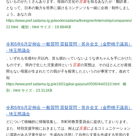
ないものがたくさんあります。母国の文化や
言葉
を知るあなたが「翻訳者」
となって、日本の魅力を世界に届けるコンテンツを一緒に企画・制作しまし
ょう。あなた自
https://www.pref.saitama.lg.jp/workinsaitama/foreigner/internship/companies/
22.html
種別：html
サイズ：19.884KB
令和5年6月定例会 一般質問 質疑質問・答弁全文（金野桃子議員）
- 埼玉県議会
、いずれも生後4か月以内、首も据わっていないような赤ちゃんを手にかけた
ものです。 県内で生じた児童虐待という
言葉
の実態は、そのほとんどが産後
間もない母親が生まれたての我が子を殺害したというのが事実です。改めて
知
https://www.pref.saitama.lg.jp/e1601/gikai-gaiyou/r0506/4/e0310.html
種
別：html
サイズ：23.311KB
令和5年6月定例会 一般質問 質疑質問・答弁全文（金野桃子議員）
- 埼玉県議会
どについて積極的に情報収集し、市町村教育委員会に提供してまいります。
また、特別支援学校におきましては、例えば
言葉
によるコミュニケーション
に課題がある児童生徒が、生成AIを活用して自然な文章を作成する学習の支