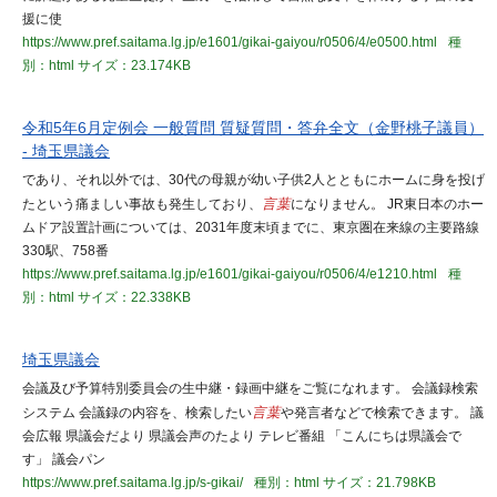
援に使
https://www.pref.saitama.lg.jp/e1601/gikai-gaiyou/r0506/4/e0500.html
種
別：html
サイズ：23.174KB
令和5年6月定例会 一般質問 質疑質問・答弁全文（金野桃子議員）
- 埼玉県議会
であり、それ以外では、30代の母親が幼い子供2人とともにホームに身を投げ
たという痛ましい事故も発生しており、
言葉
になりません。 JR東日本のホー
ムドア設置計画については、2031年度末頃までに、東京圏在来線の主要路線
330駅、758番
https://www.pref.saitama.lg.jp/e1601/gikai-gaiyou/r0506/4/e1210.html
種
別：html
サイズ：22.338KB
埼玉県議会
会議及び予算特別委員会の生中継・録画中継をご覧になれます。 会議録検索
システム 会議録の内容を、検索したい
言葉
や発言者などで検索できます。 議
会広報 県議会だより 県議会声のたより テレビ番組 「こんにちは県議会で
す」 議会パン
https://www.pref.saitama.lg.jp/s-gikai/
種別：html
サイズ：21.798KB