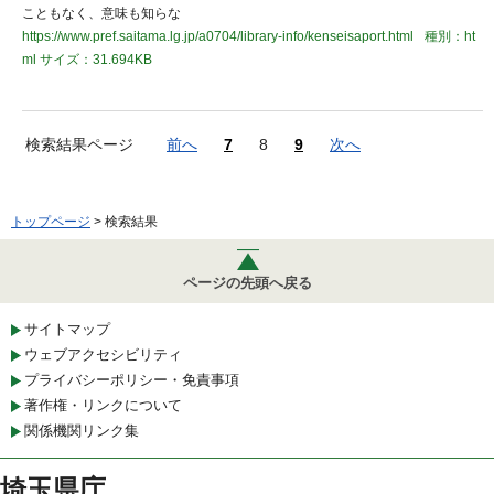
こともなく、意味も知らな
https://www.pref.saitama.lg.jp/a0704/library-info/kenseisaport.html
種別：ht
ml
サイズ：31.694KB
検索結果ページ
前へ
7
8
9
次へ
トップページ
> 検索結果
ページの先頭へ戻る
サイトマップ
ウェブアクセシビリティ
プライバシーポリシー・免責事項
著作権・リンクについて
関係機関リンク集
埼玉県庁