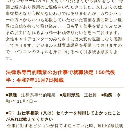
カウンセラーの方々に支えていただきながら就活をして、今
回ご縁があり採用のご連絡をいただきました。久しぶりの仕
事復帰となり心配がないわけではありませんが、カウンセラ
ーの方々からいつも応援していただいた言葉を胸に新しい世
界に自信を持って飛び込み、一日も早く仕事を覚えてみなさ
まのお力になれるよう精一杯頑張りたいと思っております。
女性キャリアセンターのみなさまには大変お世話になり感謝
しております。デジタル人材育成講座を受講しておりますの
で、パソコンのスキルを身につけるべく引き続き頑張りま
す。
法律系専門的職業のお仕事で就職決定！50代後
半：令和7年11月7日掲載
■職種
…法律系専門的職業
■雇用形態
…正社員
■勤務
…令
和7年11月4日～
■Q1 お仕事相談（又は）セミナーを利用してよかったこと
があれば教えてください
仕事に対するビジョンが持てず迷っていた時、雇用保険説明