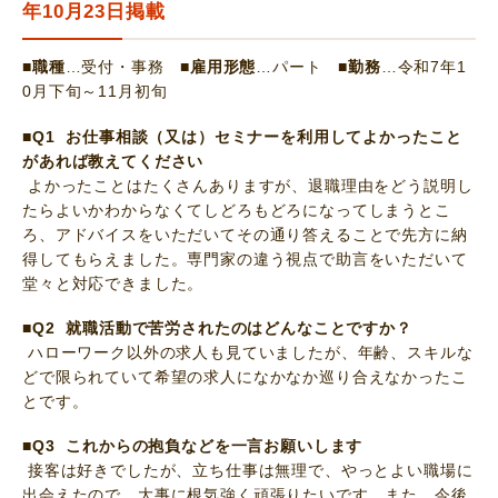
年10月23日掲載
■職種
…受付・事務
■雇用形態
…パート
■勤務
…令和7年1
0月下旬～11月初旬
■Q1 お仕事相談（又は）セミナーを利用してよかったこと
があれば教えてください
よかったことはたくさんありますが、退職理由をどう説明し
たらよいかわからなくてしどろもどろになってしまうとこ
ろ、アドバイスをいただいてその通り答えることで先方に納
得してもらえました。専門家の違う視点で助言をいただいて
堂々と対応できました。
■Q2 就職活動で苦労されたのはどんなことですか？
ハローワーク以外の求人も見ていましたが、年齢、スキルな
どで限られていて希望の求人になかなか巡り合えなかったこ
とです。
■Q3 これからの抱負などを一言お願いします
接客は好きでしたが、立ち仕事は無理で、やっとよい職場に
出会えたので、大事に根気強く頑張りたいです。また、今後