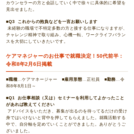
カウンセラーの方と会話していく中で徐々に具体的に希望を
見出せました。
■Q3 これからの抱負などを一言お願いします
未経験の職場で不特定多数の方と接する仕事になりますが、
チャレンジ精神で取り組み、心機一転、ワークライフバラン
スを大切にしていきたいです。
ケアマネジャーのお仕事で就職決定！50代前半：
令和8年2月6日掲載
■職種
…ケアマネージャー
■雇用形態
…正社員
■勤務
…令
和8年8月1日～
■Q1 お仕事相談（又は）セミナーを利用してよかったこと
があれば教えてください
アドバイスをいただき、募集が出るのを待ってるだけの受け
身ではいけないと背中を押してもらえました。就職活動する
中で、自分軸を定めていくことができました。ありがとうご
ざいました。