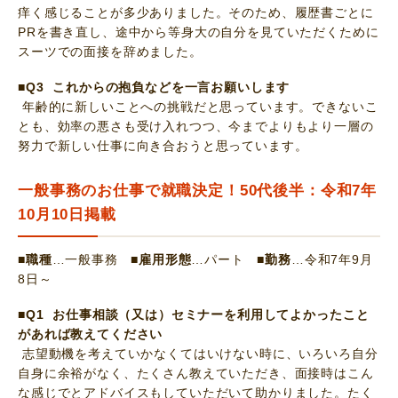
痒く感じることが多少ありました。そのため、履歴書ごとに
PRを書き直し、途中から等身大の自分を見ていただくために
スーツでの面接を辞めました。
■Q3 これからの抱負などを一言お願いします
年齢的に新しいことへの挑戦だと思っています。できないこ
とも、効率の悪さも受け入れつつ、今までよりもより一層の
努力で新しい仕事に向き合おうと思っています。
一般事務のお仕事で就職決定！50代後半：令和7年
10月10日掲載
■職種
…一般事務
■雇用形態
…パート
■勤務
…令和7年9月
8日～
■Q1 お仕事相談（又は）セミナーを利用してよかったこと
があれば教えてください
志望動機を考えていかなくてはいけない時に、いろいろ自分
自身に余裕がなく、たくさん教えていただき、面接時はこん
な感じでとアドバイスもしていただいて助かりました。たく