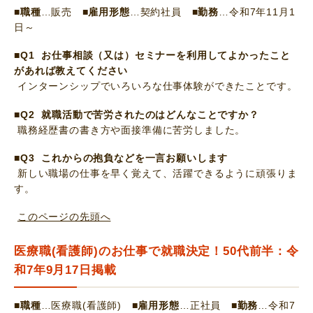
■職種
…販売
■雇用形態
…契約社員
■勤務
…令和7年11月1
日～
■Q1 お仕事相談（又は）セミナーを利用してよかったこと
があれば教えてください
インターンシップでいろいろな仕事体験ができたことです。
■Q2 就職活動で苦労されたのはどんなことですか？
職務経歴書の書き方や面接準備に苦労しました。
■Q3 これからの抱負などを一言お願いします
新しい職場の仕事を早く覚えて、活躍できるように頑張りま
す。
このページの先頭へ
医療職(看護師)のお仕事で就職決定！50代前半：令
和7年9月17日掲載
■職種
…医療職(看護師)
■雇用形態
…正社員
■勤務
…令和7