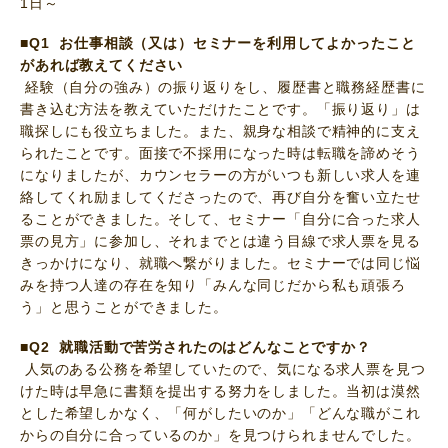
1日～
■Q1 お仕事相談（又は）セミナーを利用してよかったこと
があれば教えてください
経験（自分の強み）の振り返りをし、履歴書と職務経歴書に
書き込む方法を教えていただけたことです。「振り返り」は
職探しにも役立ちました。また、親身な相談で精神的に支え
られたことです。面接で不採用になった時は転職を諦めそう
になりましたが、カウンセラーの方がいつも新しい求人を連
絡してくれ励ましてくださったので、再び自分を奮い立たせ
ることができました。そして、セミナー「自分に合った求人
票の見方」に参加し、それまでとは違う目線で求人票を見る
きっかけになり、就職へ繋がりました。セミナーでは同じ悩
みを持つ人達の存在を知り「みんな同じだから私も頑張ろ
う」と思うことができました。
■Q2 就職活動で苦労されたのはどんなことですか？
人気のある公務を希望していたので、気になる求人票を見つ
けた時は早急に書類を提出する努力をしました。当初は漠然
とした希望しかなく、「何がしたいのか」「どんな職がこれ
からの自分に合っているのか」を見つけられませんでした。