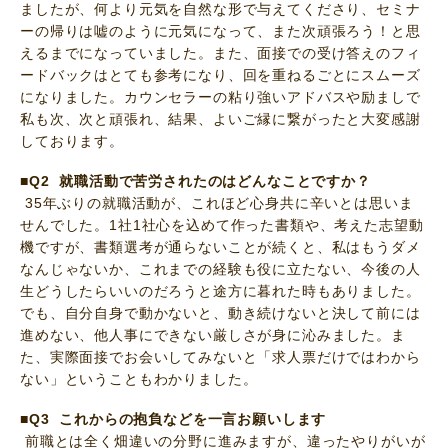
ましたが、何より元気を自然な形で与えてくださり、セミナ
ーの帰りは嘘のように元気になって、また次頑張ろう！と思
えるまでになっていました。また、面接での受け答えのフィ
ードバックはとても参考になり、回を重ねるごとにスムーズ
になりました。カウンセラーの粘り強いアドバスや励ましで
私も次、次と頑張れ、結果、よいご縁に繋がったと大変感謝
しております。
■Q2 就職活動で苦労されたのはどんなことですか？
35年ぶりの就職活動が、これほど心身共に辛いとは思いま
せんでした。1社1社心を込めて作った書類や、考えた志望動
機ですが、書類選考が通らないことが続くと、私はもうダメ
なんじゃないか、これまでの経験も役に立たない、今後の人
生どうしたらいいのだろうと途方に暮れた時もありました。
でも、自分自身で動かないと、動き続けないと決して前には
進めない、他人事にできない厳しさが身に沁みました。ま
た、実際面接でお会いしてみないと「求人票だけではわから
ない」ということもわかりました。
■Q3 これからの抱負などを一言お願いします
前職とは全く畑違いの分野に進みますが、違ったやりがいが