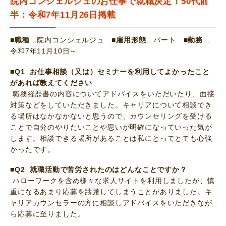
院内コンシェルジュのお仕事で就職決定！50代前
半：令和7年11月26日掲載
■職種
…院内コンシェルジュ
■雇用形態
…パート
■勤務
…
令和7年11月10日～
■Q1 お仕事相談（又は）セミナーを利用してよかったこと
があれば教えてください
職務経歴書の内容についてアドバイスをいただいたり、面接
対策などをしていただきました。キャリアについて相談でき
る場所はなかなかないと思うので、カウンセリングを受ける
ことで自分のやりたいことや思いが明確になっていった気が
します。相談できる場所があることは私にとってとても心強
かったです。
■Q2 就職活動で苦労されたのはどんなことですか？
ハローワークを含め様々な求人サイトを利用しましたが、慎
重になるあまり応募を躊躇してしまうことがありました。キ
ャリアカウンセラーの方に相談しアドバイスをいただきなが
ら応募に至りました。