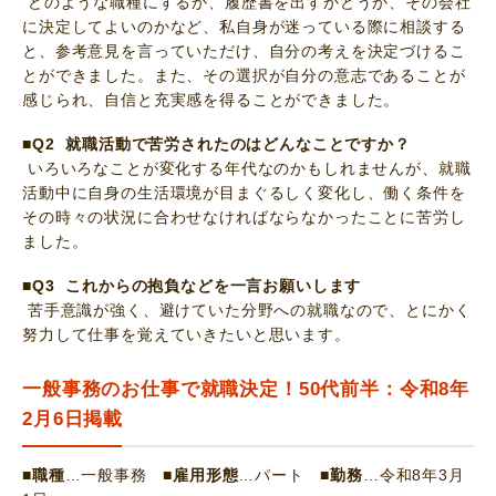
どのような職種にするか、履歴書を出すかどうか、その会社
に決定してよいのかなど、私自身が迷っている際に相談する
と、参考意見を言っていただけ、自分の考えを決定づけるこ
とができました。また、その選択が自分の意志であることが
感じられ、自信と充実感を得ることができました。
■Q2 就職活動で苦労されたのはどんなことですか？
いろいろなことが変化する年代なのかもしれませんが、就職
活動中に自身の生活環境が目まぐるしく変化し、働く条件を
その時々の状況に合わせなければならなかったことに苦労し
ました。
■Q3 これからの抱負などを一言お願いします
苦手意識が強く、避けていた分野への就職なので、とにかく
努力して仕事を覚えていきたいと思います。
一般事務のお仕事で就職決定！50代前半：令和8年
2月6日掲載
■職種
…一般事務
■雇用形態
…パート
■勤務
…令和8年3月