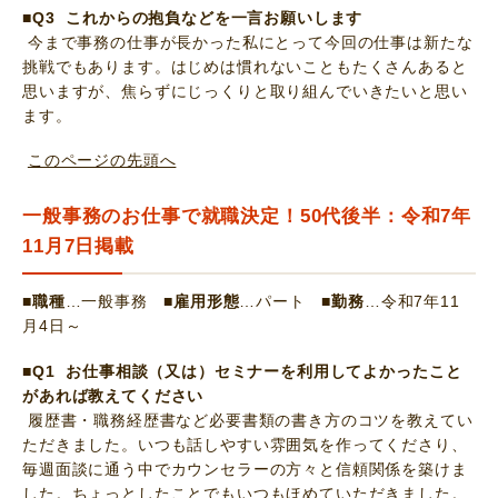
■Q3 これからの抱負などを一言お願いします
今まで事務の仕事が長かった私にとって今回の仕事は新たな
挑戦でもあります。はじめは慣れないこともたくさんあると
思いますが、焦らずにじっくりと取り組んでいきたいと思い
ます。
このページの先頭へ
一般事務のお仕事で就職決定！50代後半：令和7年
11月7日掲載
■職種
…一般事務
■雇用形態
…パート
■勤務
…令和7年11
月4日～
■Q1 お仕事相談（又は）セミナーを利用してよかったこと
があれば教えてください
履歴書・職務経歴書など必要書類の書き方のコツを教えてい
ただきました。いつも話しやすい雰囲気を作ってくださり、
毎週面談に通う中でカウンセラーの方々と信頼関係を築けま
した。ちょっとしたことでもいつもほめていただきました。