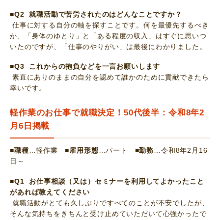
■Q2 就職活動で苦労されたのはどんなことですか？
仕事に対する自分の軸を探すことです。何を最優先するべき
か、「身体のゆとり」と「ある程度の収入」はすぐに思いつ
いたのですが、「仕事のやりがい」は最後にわかりました。
■Q3 これからの抱負などを一言お願いします
素直にありのままの自分を認めて誰かのために貢献できたら
幸いです。
軽作業のお仕事で就職決定！50代後半：令和8年2
月6日掲載
■職種
…軽作業
■雇用形態
…パート
■勤務
…令和8年2月16
日～
■Q1 お仕事相談（又は）セミナーを利用してよかったこと
があれば教えてください
就職活動がとても久しぶりですべてのことが不安でしたが、
そんな気持ちをきちんと受け止めていただいて心強かったで