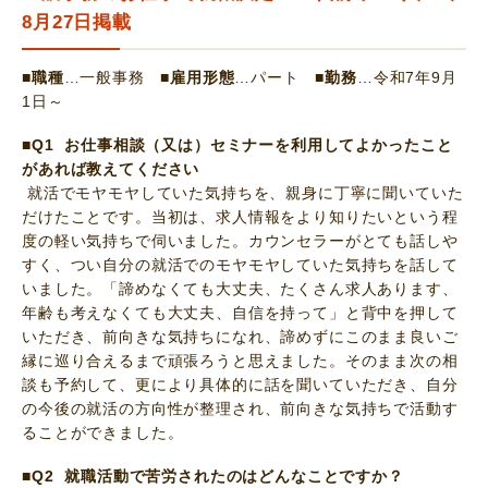
8月27日掲載
■職種
…一般事務
■雇用形態
…パート
■勤務
…令和7年9月
1日～
■Q1 お仕事相談（又は）セミナーを利用してよかったこと
があれば教えてください
就活でモヤモヤしていた気持ちを、親身に丁寧に聞いていた
だけたことです。当初は、求人情報をより知りたいという程
度の軽い気持ちで伺いました。カウンセラーがとても話しや
すく、つい自分の就活でのモヤモヤしていた気持ちを話して
いました。「諦めなくても大丈夫、たくさん求人あります、
年齢も考えなくても大丈夫、自信を持って」と背中を押して
いただき、前向きな気持ちになれ、諦めずにこのまま良いご
縁に巡り合えるまで頑張ろうと思えました。そのまま次の相
談も予約して、更により具体的に話を聞いていただき、自分
の今後の就活の方向性が整理され、前向きな気持ちで活動す
ることができました。
■Q2 就職活動で苦労されたのはどんなことですか？