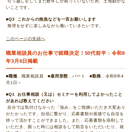
引っ越しをしてまだ数年しか経っていないため、土地勘がな
いことです。
■Q3 これからの抱負などを一言お願いします
無理をせずに楽しみながら働いていきたいです。
このページの先頭へ
職業相談員のお仕事で就職決定！50代前半：令和8
年3月6日掲載
■職種
…職業相談員
■雇用形態
…パート
■勤務
…令和8年4
月1日～
■Q1 お仕事相談（又は）セミナーを利用してよかったこと
があれば教えてください
自分では気付けなかった「強み」をご指摘いただき大変あり
がたかったです。自信に繋がり、応募書類や面接でも自信を
持って活かすことができました。また、応募書類を添削して
いただき、困った時には相談をして助言をいただいたり、就