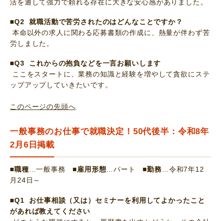
活を通して強力で頼れる存在に大きな安心感がありました。
■Q2 就職活動で苦労されたのはどんなことですか？
本命以外の求人に関わる応募書類の作成に、熱量が伴わず苦
労しました。
■Q3 これからの抱負などを一言お願いします
ここをスタートに、業務の知識と経験を増やして貪欲にステ
ップアップしていきたいです。
このページの先頭へ
一般事務のお仕事で就職決定！50代後半：令和8年
2月6日掲載
■職種
…一般事務
■雇用形態
…パート
■勤務
…令和7年12
月24日～
■Q1 お仕事相談（又は）セミナーを利用してよかったこと
があれば教えてください