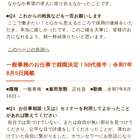
なかなか希望の求人に巡り合えなかったことです。
■Q3 これからの抱負などを一言お願いします
ここで働きたい！と心から思えるところで採用の連絡をいた
だき、本当に嬉しかったです。このご縁を大事に、皆様のお
力になれるよう、精一杯頑張りたいと思います。
このページの先頭へ
一般事務のお仕事で就職決定！50代後半：令和7年
8月5日掲載
■職種
…一般事務
■雇用形態
…正社員
■勤務
…令和7年8月
16日～
■Q1 お仕事相談（又は）セミナーを利用してよかったこと
があれば教えてください
自分では気づけていない、または自信が無い部分を見つけて
くださり、公平な目で評価をしてくださったことが、薄れか
けていた自信に繋がりました。カウンセラーにお世話になり