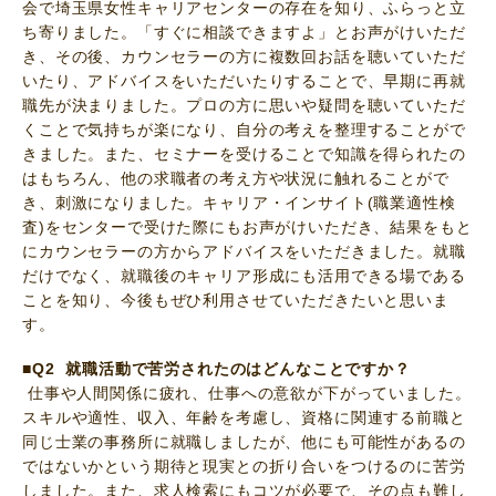
会で埼玉県女性キャリアセンターの存在を知り、ふらっと立
ち寄りました。「すぐに相談できますよ」とお声がけいただ
き、その後、カウンセラーの方に複数回お話を聴いていただ
いたり、アドバイスをいただいたりすることで、早期に再就
職先が決まりました。プロの方に思いや疑問を聴いていただ
くことで気持ちが楽になり、自分の考えを整理することがで
きました。また、セミナーを受けることで知識を得られたの
はもちろん、他の求職者の考え方や状況に触れることがで
き、刺激になりました。キャリア・インサイト(職業適性検
査)をセンターで受けた際にもお声がけいただき、結果をもと
にカウンセラーの方からアドバイスをいただきました。就職
だけでなく、就職後のキャリア形成にも活用できる場である
ことを知り、今後もぜひ利用させていただきたいと思いま
す。
■Q2 就職活動で苦労されたのはどんなことですか？
仕事や人間関係に疲れ、仕事への意欲が下がっていました。
スキルや適性、収入、年齢を考慮し、資格に関連する前職と
同じ士業の事務所に就職しましたが、他にも可能性があるの
ではないかという期待と現実との折り合いをつけるのに苦労
しました。また、求人検索にもコツが必要で、その点も難し