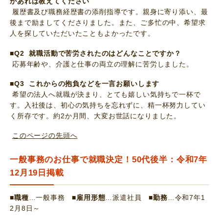
があれば教えてください
履歴書及び職務経歴書の添削指導です。親身に寄り添い、最
後まで励ましてくださりました。また、ご多忙の中、希望求
人を探していただいたこともよかったです。
■Q2 就職活動で苦労されたのはどんなことですか？
応募年齢や、介護と仕事の両立の理解に苦労しました。
■Q3 これからの抱負などを一言お願いします
希望の法人へ就職が決まり、とても嬉しい気持ちで一杯で
す。入社後は、初心の気持ちを忘れずに、精一杯努力してい
く所存です。約2か月間、大変お世話になりました。
このページの先頭へ
一般事務のお仕事で就職決定！50代後半：令和7年
12月19日掲載
■職種
…一般事務
■雇用形態
…派遣社員
■勤務
…令和7年1
2月8日～