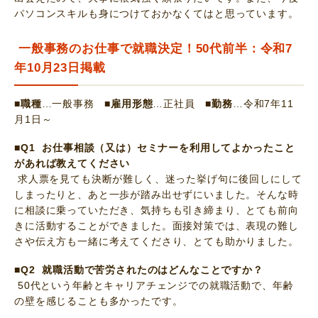
パソコンスキルも身につけておかなくてはと思っています。
一般事務のお仕事で就職決定！50代前半：令和7
年10月23日掲載
■職種
…一般事務
■雇用形態
…正社員
■勤務
…令和7年11
月1日～
■Q1 お仕事相談（又は）セミナーを利用してよかったこと
があれば教えてください
求人票を見ても決断が難しく、迷った挙げ句に後回しにして
しまったりと、あと一歩が踏み出せずにいました。そんな時
に相談に乗っていただき、気持ちも引き締まり、とても前向
きに活動することができました。面接対策では、表現の難し
さや伝え方も一緒に考えてくださり、とても助かりました。
■Q2 就職活動で苦労されたのはどんなことですか？
50代という年齢とキャリアチェンジでの就職活動で、年齢
の壁を感じることも多かったです。