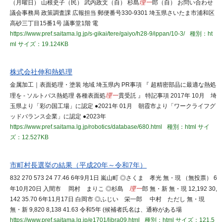
（月曜日） 山根史子（民） 武内政文（自） 杉島
理一
郎（自） お問い合わせ
議会事務局 政策調査課 広報担当 郵便番号330-9301 埼玉県さいたま市浦和区
高砂三丁目15番1号 議事堂1階 電
https://www.pref.saitama.lg.jp/s-gikai/tere/gaiyo/h28-9/ippan/10-3/
種別：ht
ml
サイズ：19.124KB
株式会社伸和熱処理
金属加工｜表面処理・塗装 地域 埼玉県内 PR事項 『 超精密部品に最適な熱処
理を - ソルトバス熱処理 各種表面処
理一
貫受託 』 特記事項 2017年 10月 埼
玉県より「彩の国工場」に認定 ●2021年 01月 朝霞市より「ワークライフグ
ッドバランス企業」に認定 ●2023年
https://www.pref.saitama.lg.jp/robotics/database/680.html
種別：html
サイ
ズ：12.527KB
市町村長選挙の結果（平成20年～令和7年）
832 270 573 24 77.46 6年9月1日 嵐山町 ◎さくま 孝光 無・現 （無投票） 6
年10月20日 入間市 岡村 まりこ ◎杉島
理一
郎 無・新 無・現 12,192 30,
142 35.70 6年11月17日 白岡市 ◎ふじい 栄一郎 中村 ただし 無・現
無・新 9,820 8,138 41.63 令和5年 (候補者氏名は、通称がある場
https://www.pref.saitama.lg.jp/e1701/libra09.html
種別：html
サイズ：121.5