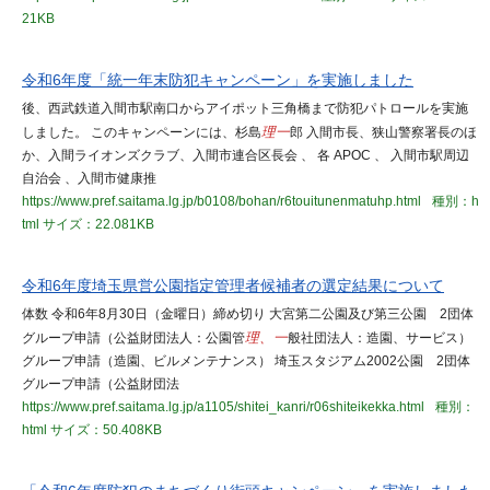
21KB
令和6年度「統一年末防犯キャンペーン」を実施しました
後、西武鉄道入間市駅南口からアイポット三角橋まで防犯パトロールを実施
しました。 このキャンペーンには、杉島
理一
郎 入間市長、狭山警察署長のほ
か、入間ライオンズクラブ、入間市連合区長会 、 各 APOC 、 入間市駅周辺
自治会 、入間市健康推
https://www.pref.saitama.lg.jp/b0108/bohan/r6touitunenmatuhp.html
種別：h
tml
サイズ：22.081KB
令和6年度埼玉県営公園指定管理者候補者の選定結果について
体数 令和6年8月30日（金曜日）締め切り 大宮第二公園及び第三公園 2団体
グループ申請（公益財団法人：公園管
理、一
般社団法人：造園、サービス）
グループ申請（造園、ビルメンテナンス） 埼玉スタジアム2002公園 2団体
グループ申請（公益財団法
https://www.pref.saitama.lg.jp/a1105/shitei_kanri/r06shiteikekka.html
種別：
html
サイズ：50.408KB