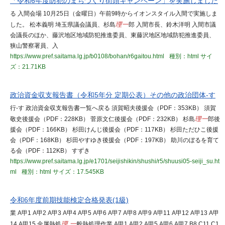
「令和6年度防犯のまちづくり街頭キャンペーン」を実施しました
る 入間会場 10月25日（金曜日）午前9時からイオンスタイル入間で実施しま
した。 松本義明 埼玉県議会議員、杉島
理一
郎 入間市長、鈴木洋明 入間市議
会議長のほか、藤沢地区地域防犯推進委員、東藤沢地区地域防犯推進委員、
狭山警察署員、入
https://www.pref.saitama.lg.jp/b0108/bohan/r6gaitou.html
種別：html
サイ
ズ：21.71KB
政治資金収支報告書（令和5年分 定期公表）その他の政治団体-す
行-す 政治資金収支報告書一覧へ戻る 須賀昭夫後援会（PDF：353KB） 須賀
敬史後援会（PDF：228KB） 菅原文仁後援会（PDF：232KB） 杉島
理一
郎後
援会（PDF：166KB） 杉田けんじ後援会（PDF：117KB） 杉田ただひこ後援
会（PDF：168KB） 杉田やすゆき後援会（PDF：197KB） 助川のぼるを育て
る会（PDF：112KB） すずき
https://www.pref.saitama.lg.jp/e1701/seijishikin/shushi/r5/shuusi05-seiji_su.ht
ml
種別：html
サイズ：17.545KB
令和6年度前期技能検定合格発表(1級)
業 A甲1 A甲2 A甲3 A甲4 A甲5 A甲6 A甲7 A甲8 A甲9 A甲11 A甲12 A甲13 A甲
14 A甲15 金属熱処
理 一
般熱処理作業 A甲1 A甲2 A甲5 A甲6 A甲7 B8 C11 C1