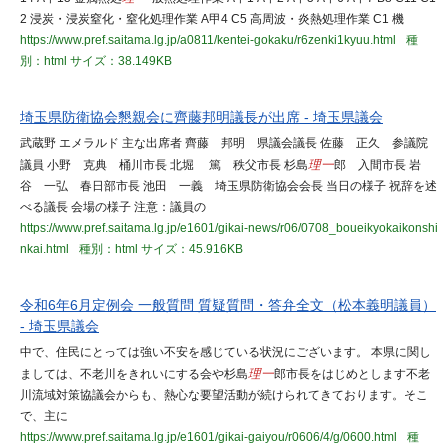
2 浸炭・浸炭窒化・窒化処理作業 A甲4 C5 高周波・炎熱処理作業 C1 機
https://www.pref.saitama.lg.jp/a0811/kentei-gokaku/r6zenki1kyuu.html
種
別：html
サイズ：38.149KB
埼玉県防衛協会懇親会に齊藤邦明議長が出席 - 埼玉県議会
武蔵野 エメラルド 主な出席者 齊藤 邦明 県議会議長 佐藤 正久 参議院
議員 小野 克典 桶川市長 北堀 篤 秩父市長 杉島
理一
郎 入間市長 岩
谷 一弘 春日部市長 池田 一義 埼玉県防衛協会会長 当日の様子 祝辞を述
べる議長 会場の様子 注意：議員の
https://www.pref.saitama.lg.jp/e1601/gikai-news/r06/0708_boueikyokaikonshi
nkai.html
種別：html
サイズ：45.916KB
令和6年6月定例会 一般質問 質疑質問・答弁全文（松本義明議員）
- 埼玉県議会
中で、住民にとっては強い不安を感じている状況にございます。 本県に関し
ましては、不老川をきれいにする会や杉島
理一
郎市長をはじめとします不老
川流域対策協議会からも、熱心な要望活動が続けられてきております。そこ
で、主に
https://www.pref.saitama.lg.jp/e1601/gikai-gaiyou/r0606/4/g/0600.html
種