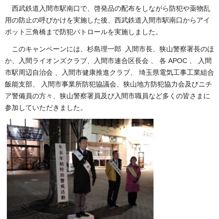
西武鉄道入間市駅南口で、啓発品の配布をしながら防犯や薬物乱
用の防止の呼びかけを実施した後、西武鉄道入間市駅南口からアイ
ポット三角橋まで防犯パトロールを実施しました。
このキャンペーンには、杉島理一郎 入間市長、
狭山警察署長のほ
か、入間ライオンズクラブ、入間市連合区長会 、 各 APOC 、 入間
市駅周辺自治会 、入間市健康推進クラブ、 埼玉県電気工事工業組合
飯能支部、 入間市事業所防犯協議会、狭山地方防犯協力会及びニチ
ア警備員の方々、狭山警察署員及び入間市職員など多くの皆さまに
参加していただきました。