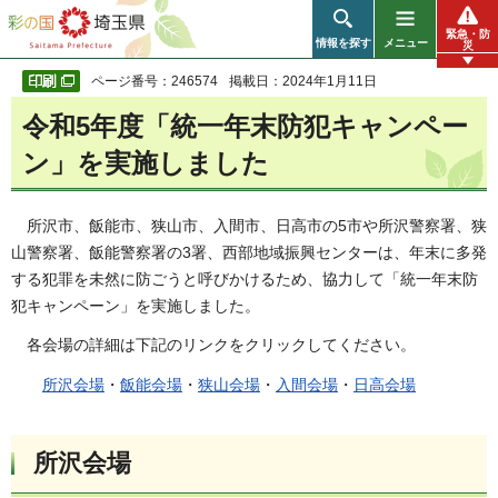
彩の国 埼玉県
緊急・防
情報を探す
メニュー
災
ページ番号：246574
掲載日：2024年1月11日
令和5年度「統一年末防犯キャンペー
ン」を実施しました
所沢市、飯能市、狭山市、入間市、日高市の5市や所沢警察署、狭
山警察署、飯能警察署の3署、西部地域振興センターは、年末に多発
する犯罪を未然に防ごうと呼びかけるため、協力して「統一年末防
犯キャンペーン」を実施しました。
各会場の詳細は下記のリンクをクリックしてください。
所沢会場
・
飯能会場
・
狭山会場
・
入間会場
・
日高会場
所沢会場