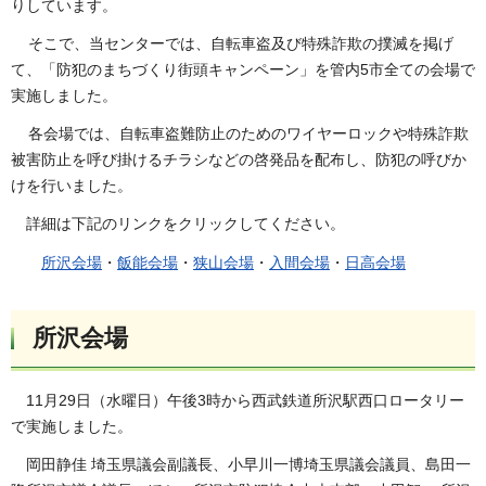
りしています。
そこで、当センターでは、自転車盗及び特殊詐欺の撲滅を掲げ
て、「防犯のまちづくり街頭キャンペーン」を管内5市全ての会場で
実施しました。
各会場では、自転車盗難防止のためのワイヤーロックや特殊詐欺
被害防止を呼び掛けるチラシなどの啓発品を配布し、防犯の呼びか
けを行いました。
詳細は下記のリンクをクリックしてください。
所沢会場
・
飯能会場
・
狭山会場
・
入間会場
・
日高会場
所沢会場
11月29日（水曜日）午後3時から西武鉄道所沢駅西口ロータリー
で実施しました。
岡田静佳 埼玉県議会副議長、小早川一博埼玉県議会議員、島田一