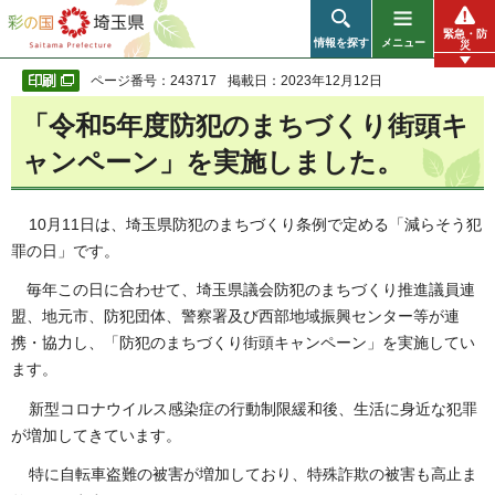
彩の国 埼玉県
緊急・防
情報を探す
メニュー
災
ページ番号：243717
掲載日：2023年12月12日
「令和5年度防犯のまちづくり街頭キ
ャンペーン」を実施しました。
10月11日は、埼玉県防犯のまちづくり条例で定める「減らそう犯
罪の日」です。
毎年この日に合わせて、埼玉県議会防犯のまちづくり推進議員連
盟、地元市、防犯団体、警察署及び西部地域振興センター等が連
携・協力し、「防犯のまちづくり街頭キャンペーン」を実施してい
ます。
新型コロナウイルス感染症の行動制限緩和後、生活に身近な犯罪
が増加してきています。
特に自転車盗難の被害が増加しており、特殊詐欺の被害も高止ま