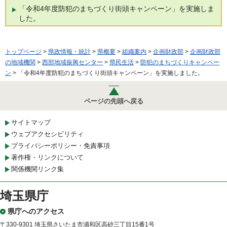
「令和4年度防犯のまちづくり街頭キャンペーン」を実施しま
した。
トップページ
>
県政情報・統計
>
県概要
>
組織案内
>
企画財政部
>
企画財政部
の地域機関
>
西部地域振興センター
>
県民生活
>
防犯のまちづくりキャンペー
ン
> 「令和4年度防犯のまちづくり街頭キャンペーン」を実施しました。
ページの先頭へ戻る
サイトマップ
ウェブアクセシビリティ
プライバシーポリシー・免責事項
著作権・リンクについて
関係機関リンク集
埼玉県庁
県庁へのアクセス
〒330-9301 埼玉県さいたま市浦和区高砂三丁目15番1号