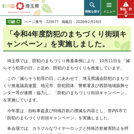
彩の国 埼玉県
緊急・防
情報を探す
メニュー
災
ページ番号：225577
掲載日：2026年2月19日
「令和4年度防犯のまちづくり街頭キ
ャンペーン」を実施しました。
埼玉県では、防犯のまちづくり推進条例により、10月11日を「減
らそう犯罪の日」と定め、防犯のまちづくりを推進しています。
この「減らそう犯罪の日」にあわせて、埼玉県議会防犯のまちづ
くり推進議員連盟、地元市、防犯団体、警察署及び西部地域振興セ
ンター等が連携・協力し、「防犯のまちづくり街頭キャンペーン」
を実施しています。
今年度は、自転車盗及び特殊詐欺の撲滅を内容とし、管内5市で
「防犯のまちづくり街頭キャンペーン」を実施しました。
各会場では、カラフルなワイヤーロックと特殊詐欺被害防止を呼