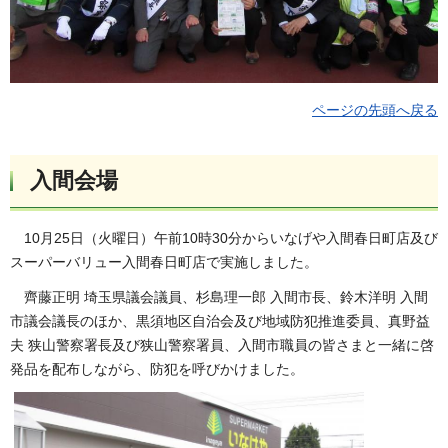
ページの先頭へ戻る
入間会場
10月25日（火曜日）午前10時30分からいなげや入間春日町店及び
スーパーバリュー入間春日町店で実施しました。
齊藤正明 埼玉県議会議員、杉島理一郎 入間市長、鈴木洋明 入間
市議会議長のほか、黒須地区自治会及び地域防犯推進委員、真野益
夫 狭山警察署長及び狭山警察署員、入間市職員の皆さまと一緒に啓
発品を配布しながら、防犯を呼びかけました。