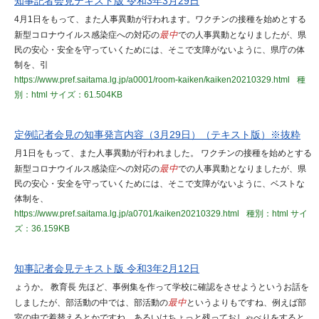
知事記者会見テキスト版 令和3年3月29日
4月1日をもって、また人事異動が行われます。ワクチンの接種を始めとする
新型コロナウイルス感染症への対応の
最中
での人事異動となりましたが、県
民の安心・安全を守っていくためには、そこで支障がないように、県庁の体
制を、引
https://www.pref.saitama.lg.jp/a0001/room-kaiken/kaiken20210329.html
種
別：html
サイズ：61.504KB
定例記者会見の知事発言内容（3月29日）（テキスト版）※抜粋
月1日をもって、また人事異動が行われました。 ワクチンの接種を始めとする
新型コロナウイルス感染症への対応の
最中
での人事異動となりましたが、県
民の安心・安全を守っていくためには、そこで支障がないように、ベストな
体制を、
https://www.pref.saitama.lg.jp/a0701/kaiken20210329.html
種別：html
サイ
ズ：36.159KB
知事記者会見テキスト版 令和3年2月12日
ょうか。 教育長 先ほど、事例集を作って学校に確認をさせようというお話を
しましたが、部活動の中では、部活動の
最中
というよりもですね、例えば部
室の中で着替えるとかですね、あるいはちょっと残っておしゃべりをすると