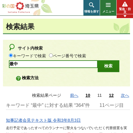
彩の国 埼玉県
緊急・防
情報を探す
メニュー
災
検索結果
サイト内検索
キーワードで検索
ページ番号で検索
検索方法
検索結果ページ
前へ
10
11
12
次へ
キーワード “最中” に対する結果 “364”件
11ページ目
知事記者会見テキスト版 令和3年8月3日
走行予定であったすべてのランナーに聖火をつないでいただく代替措置を実