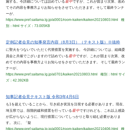
施する。今詳細については詰めている
最中
ですが、これが固まり次第、改め
てその内容を事務方よりお知らせをさせていただきます。そして最終ランナ
ーが、
https://www.pref.saitama.lg.jp/a0001/room-kaiken/kaiken20210803.html
種
別：html
サイズ：73.005KB
定例記者会見の知事発言内容（8月3日）（テキスト版）※抜粋
に聖火をつないでいただく代替措置を実施する。 今詳細については、組織委
員会と共催でございますので詰めている
最中
ですが、これが固まり次第、改
めてその内容を事務方よりお知らせをさせていただきます。 そして最終ラン
ナーが、
https://www.pref.saitama.lg.jp/a0701/kaiken20210803.html
種別：html
サイ
ズ：42.392KB
知事記者会見テキスト版 令和3年4月6日
も1を超えていることから、引き続き状況を注視する必要があります。現在、
埼玉県では、段階的緩和措置を行っている
最中
ですけれども、これ以上感染
が広がらないように、現行措置についてしっかりと取り組む必要がありま
す。 次に、「疑
https://www.pref.saitama.lg.jp/a0001/room-kaiken/kaiken20210406.html
種