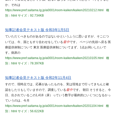
か、それは
https://www.pref.saitama.lg.jp/a0001/room-kaiken/kaiken20210212.html
種
別：html
サイズ：92.734KB
知事記者会見テキスト版 令和3年1月5日
ていただくべきものがあるのではないかというふうに思いますが、そこにつ
いては、今、国ともすり合わせをしている
最中
です。 ページの先頭へ戻る 医
療提供体制について 東京 医療提供体制についてまず、1点お伺いしたいで
す。病床の
https://www.pref.saitama.lg.jp/a0001/room-kaiken/kaiken20210105.html
種
別：html
サイズ：78.397KB
知事記者会見テキスト版 令和2年11月4日
すので、現時点では、応募があったものを、実は現地まで行ってきちんと確
認をしたりもしていますので、調査している
最中
です。 朝日 そうすると、今
日、出されているこの1,418（床）っていう数字が最終的にいくつになるかっ
ていうのは、今月
https://www.pref.saitama.lg.jp/a0001/room-kaiken/kaiken20201104.html
種
別：html
サイズ：56.622KB