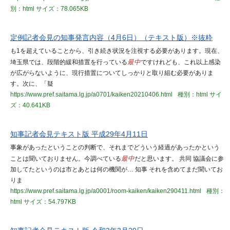
別：html
サイズ：78.065KB
定例記者会見の知事発言内容（4月6日）（テキスト版）※抜粋
も1を超えていることから、引き続き状況を注視する必要があります。現在、
埼玉県では、段階的緩和措置を行っている
最中
ですけれども、これ以上感染
が広がらないように、現行措置についてしっかりと取り組む必要がありま
す。次に、「疑
https://www.pref.saitama.lg.jp/a0701/kaiken20210406.html
種別：html
サイ
ズ：40.641KB
知事記者会見テキスト版 平成29年4月11日
事象があったということの判断で、それまでどういう経過があったかという
ことは聞いておりません。今調べている
最中
だと思います。 共同 協議会に参
加してたというのは市とあとは何の機関が… 知事 それを含めてまだ聞いてお
りま
https://www.pref.saitama.lg.jp/a0001/room-kaiken/kaiken290411.html
種別：
html
サイズ：54.797KB