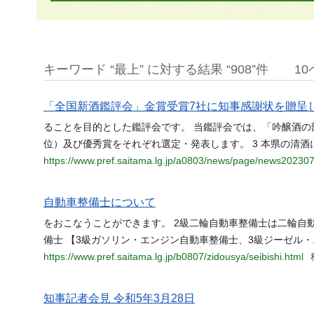
キーワード “最上” に対する結果 “908”件
1
「全国新酒鑑評会」金賞受賞7社に知事感謝状を贈呈し
ることを目的とした鑑評会です。 当鑑評会では、「吟醸酒
位）及び優秀賞をそれぞれ選定・発表します。 3 本県の清酒
https://www.pref.saitama.lg.jp/a0803/news/page/news20230
自動車整備士について
をおこなうことができます。 2級二輪自動車整備士は二輪自
備士 【3級ガソリン・エンジン自動車整備士、3級ジーゼル
https://www.pref.saitama.lg.jp/b0807/zidousya/seibishi.html
知事記者会見 令和5年3月28日