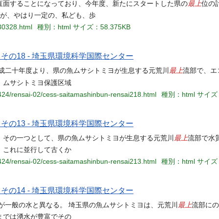
最上
直面することになっており、今年度、新たにスタートした県の
位の
たが、やはり一定の、私ども、歩
30328.html
種別：html
サイズ：58.375KB
の18 - 埼玉県環境科学国際センター
最上
平成二十年度より、県の魚ムサシトミヨが生息する元荒川
流部で、エ
、ムサシトミヨ保護区域
1424/rensai-02/cess-saitamashinbun-rensai218.html
種別：html
サイズ：
の13 - 埼玉県環境科学国際センター
最上
。その一つとして、県の魚ムサシトミヨが生息する元荒川
流部で水
、これに並行して古くか
1424/rensai-02/cess-saitamashinbun-rensai213.html
種別：html
サイズ：
の14 - 埼玉県環境科学国際センター
最上
が一般の水と異なる。 埼玉県の魚ムサシトミヨは、元荒川
流部にの
までは湧水が豊富でその