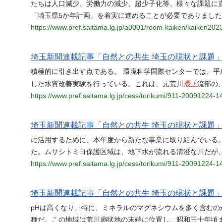
たちは人口減少、労働力の減少、超少子化等、様々な課題に
「埼玉県5か年計画」を着実に進めることが必要でありまし
https://www.pref.saitama.lg.jp/a0001/room-kaiken/kaiken202
埼玉新聞連載記事「自然との共生 埼玉の現状と課題」そ
積極的に引き出す点である。 環境科学国際センターでは、
最上
した水質改善実験を行っている。これは、元荒川
流部の
https://www.pref.saitama.lg.jp/cess/torikumi/911-20091224-
埼玉新聞連載記事「自然との共生 埼玉の現状と課題」そ
に活用するために、本年度から新たな事業に取り組んでいる
た。ムサシトミヨ保護区域は、地下水が流れる清澄な川だが
https://www.pref.saitama.lg.jp/cess/torikumi/911-20091224-
埼玉新聞連載記事「自然との共生 埼玉の現状と課題」そ
pHは高くなり、特に、ミネラルのマグネシウムを多く含むの
種だ。この地域は荒川扇状地の末端に位置し、昭和三十年頃