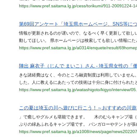
https://www.pref.saitama.lg.jp/cess/torikumi/911-20091224-
第69回アンケート「埼玉県ホームページ、SNS等に
情報が更新されるのが遅いので、なるべく早く更新して欲し
動してほしい。 県ホームページは検索しても欲しい情報にた
https://www.pref.saitama.lg.jp/a0314/enquete/result/69hom
陣出 麻衣子（じんで まいこ）さん - 埼玉県女性の
きな諸経費はなく、今のところ融資制度は利用していません。
した。人に教えるにあたっての技術は十分に身に付けられたと
https://www.pref.saitama.lg.jp/watashigoto/kigyo/interview/05
この夏は埼玉の川へ遊びに行こう！～おすすめの川遊
」で癒しやグルメも堪能できます。 木のむらキャンプ場（と
ぷりの緑あふれるキャンプ場です。 バンガローやテントが張
https://www.pref.saitama.lg.jp/a1008/news/page/news20220