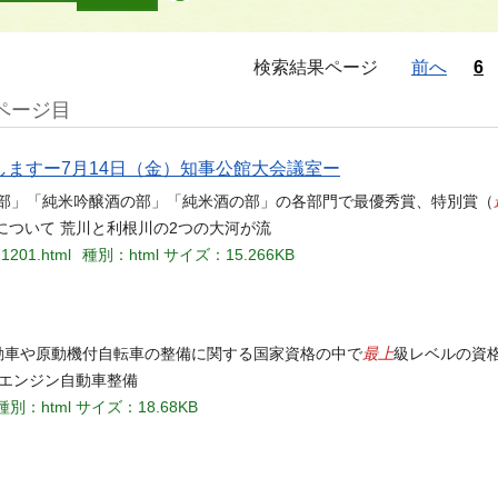
検索結果ページ
前へ
6
0ページ目
ますー7月14日（金）知事公館大会議室ー
の部」「純米吟醸酒の部」「純米酒の部」の各部門で最優秀賞、特別賞（
について 荒川と利根川の2つの大河が流
71201.html
種別：html
サイズ：15.266KB
最上
動車や原動機付自転車の整備に関する国家資格の中で
級レベルの資格
・エンジン自動車整備
種別：html
サイズ：18.68KB