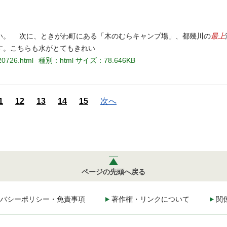
最上
い。 次に、ときがわ町にある「木のむらキャンプ場」、都幾川の
す。こちらも水がとてもきれい
20726.html
種別：html
サイズ：78.646KB
1
12
13
14
15
次へ
ページの先頭へ戻る
バシーポリシー・免責事項
著作権・リンクについて
関