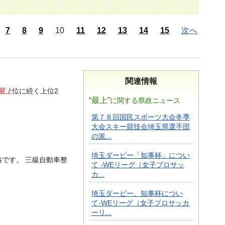
7
8
9
10
11
12
13
14
15
次へ
関連情報
最上
位に続く上位2
“最上”
に関する県政ニュース
第７８回国民スポーツ大会冬季
大会スキー競技会埼玉県選手団
の派...
埼玉ダービー「知事杯」につい
です。 三級自動車整
て -WEリーグ（女子プロサッ
カ...
埼玉ダービー、知事杯につい
て-WEリーグ（女子プロサッカ
ーリ...