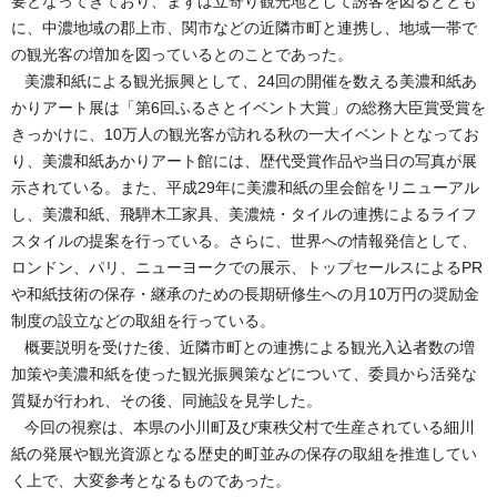
要となってきており、まずは立寄り観光地として誘客を図るととも
に、中濃地域の郡上市、関市などの近隣市町と連携し、地域一帯で
の観光客の増加を図っているとのことであった。
美濃和紙による観光振興として、24回の開催を数える美濃和紙あ
かりアート展は「第6回ふるさとイベント大賞」の総務大臣賞受賞を
きっかけに、10万人の観光客が訪れる秋の一大イベントとなってお
り、美濃和紙あかりアート館には、歴代受賞作品や当日の写真が展
示されている。また、平成29年に美濃和紙の里会館をリニューアル
し、美濃和紙、飛騨木工家具、美濃焼・タイルの連携によるライフ
スタイルの提案を行っている。さらに、世界への情報発信として、
ロンドン、パリ、ニューヨークでの展示、トップセールスによるPR
や和紙技術の保存・継承のための長期研修生への月10万円の奨励金
制度の設立などの取組を行っている。
概要説明を受けた後、近隣市町との連携による観光入込者数の増
加策や美濃和紙を使った観光振興策などについて、委員から活発な
質疑が行われ、その後、同施設を見学した。
今回の視察は、本県の小川町及び東秩父村で生産されている細川
紙の発展や観光資源となる歴史的町並みの保存の取組を推進してい
く上で、大変参考となるものであった。