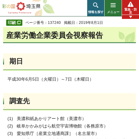
彩の国 埼玉県
緊急・防
情報を探す
メニュー
災
ページ番号：137240
掲載日：2019年8月1日
産業労働企業委員会視察報告
期日
平成30年6月5日（火曜日）～7日（木曜日）
調査先
(1) 美濃和紙あかりアート館（美濃市）
(2) 岐阜かかみがはら航空宇宙博物館（各務原市）
(3) 愛知県庁［産業立地通商課］（名古屋市）