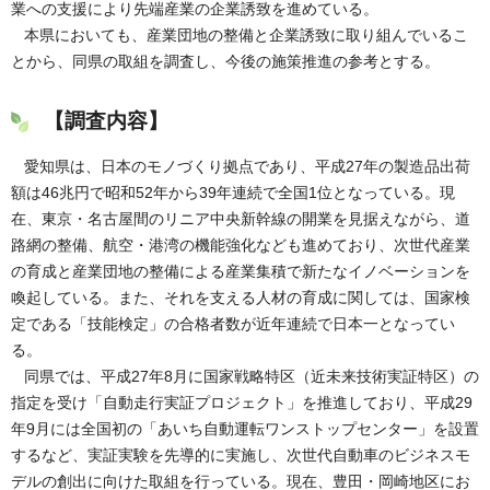
業への支援により先端産業の企業誘致を進めている。
本県においても、産業団地の整備と企業誘致に取り組んでいるこ
とから、同県の取組を調査し、今後の施策推進の参考とする。
【調査内容】
愛知県は、日本のモノづくり拠点であり、平成27年の製造品出荷
額は46兆円で昭和52年から39年連続で全国1位となっている。現
在、東京・名古屋間のリニア中央新幹線の開業を見据えながら、道
路網の整備、航空・港湾の機能強化なども進めており、次世代産業
の育成と産業団地の整備による産業集積で新たなイノベーションを
喚起している。また、それを支える人材の育成に関しては、国家検
定である「技能検定」の合格者数が近年連続で日本一となってい
る。
同県では、平成27年8月に国家戦略特区（近未来技術実証特区）の
指定を受け「自動走行実証プロジェクト」を推進しており、平成29
年9月には全国初の「あいち自動運転ワンストップセンター」を設置
するなど、実証実験を先導的に実施し、次世代自動車のビジネスモ
デルの創出に向けた取組を行っている。現在、豊田・岡崎地区にお