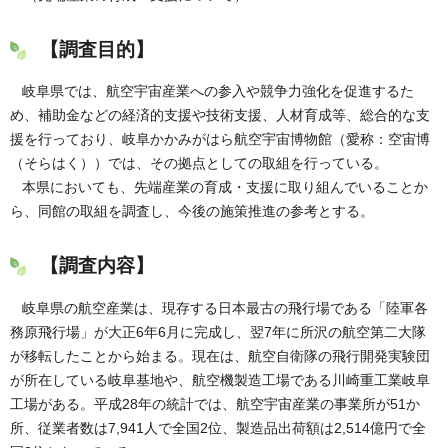
【調査目的】
岐阜県では、航空宇宙産業への参入や競争力強化を促進するた
め、補助金などの経済的支援や技術支援、人材育成等、総合的な支
援を行っており、岐阜かかみがはら航空宇宙博物館（愛称：
空
宙
博
（そら
はく）
）では、その拠点としての取組を行っている。
本県においても、先端産業の育成・支援に取り組んでいることか
ら、同館の取組を調査し、今後の施策推進の参考とする。
【調査内容】
岐阜県の航空産業は、現存する日本最古の飛行場である「陸軍各
務原飛行場」が大正6年6月に完成し、翌7年に所沢の航空第二大隊
が移転したことから始まる。現在は、航空自衛隊の飛行開発実験団
が所在している岐阜基地や、航空機製造工場である川崎重工業岐阜
工場がある。平成28年の統計では、航空宇宙産業の事業所が51か
所、従業者数は7,941人で全国2位、製造品出荷額は2,514億円で全