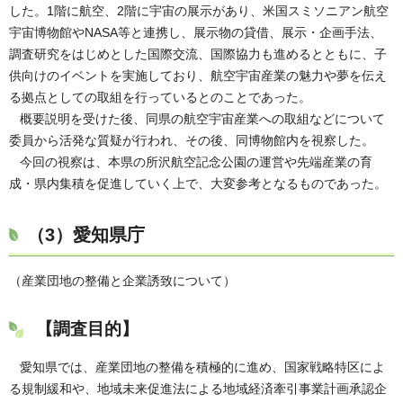
した。1階に航空、2階に宇宙の展示があり、米国スミソニアン航空
宇宙博物館やNASA等と連携し、展示物の貸借、展示・企画手法、
調査研究をはじめとした国際交流、国際協力も進めるとともに、子
供向けのイベントを実施しており、航空宇宙産業の魅力や夢を伝え
る拠点としての取組を行っているとのことであった。
概要説明を受けた後、同県の航空宇宙産業への取組などについて
委員から活発な質疑が行われ、その後、同博物館内を視察した。
今回の視察は、本県の所沢航空記念公園の運営や先端産業の育
成・県内集積を促進していく上で、大変参考となるものであった。
（3）
愛知県庁
（産業団地の整備と企業誘致について）
【調査目的】
愛知県では、産業団地の整備を積極的に進め、国家戦略特区によ
る規制緩和や、地域未来促進法による地域経済牽引事業計画承認企