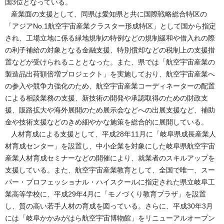
国3位となっている。
産業面の支援として、同県は愛知県と共に国際戦略総合特区の
「アジアNo.1航空宇宙産業クラスター形成特区」として国から指定
され、工場立地に係る緑地規制の特例などの規制緩和や借入れの際
の利子補給の対象となる金融支援、特別償却などの税制上の支援措
置などが受けられることとなった。また、県では「航空宇宙産業の
製造品出荷額倍増プロジェクト」を実施しており、航空宇宙産業へ
の参入や競争力強化のため、航空宇宙産業コーディネーターの配置
による相談業務の支援、新技術の開発や承認取得のための財政支
援、販路拡大や海外展開のため展示会などへの出展支援など、補助
金や技術支援などのきめ細やかな施策を総合的に展開している。
人材育成による支援として、平成28年11月に「岐阜県成長産業人
材育成センター」を設置し、中小企業を対象にした岐阜県航空宇宙
産業人材育成セミナーなどの開催により、就業者のスキルアップを
支援している。また、航空宇宙産業教育として、全国で唯一、スー
パー・プロフェッショナル・ハイスクールに指定された県立岐阜工
業高等学校に、平成29年4月に「モノづくり教育プラザ」を設置
し、質の高い若手人材の育成を図っている。さらに、平成30年3月
には「岐阜かかみがはら航空宇宙博物館」をリニューアルオープン