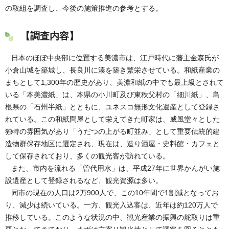
の取組を調査し、今後の施策推進の参考とする。
【調査内容】
日本のほぼ中央部に位置する美濃市は、江戸時代に藩主金森氏が
小倉山城を築城し、長良川に湊を築き繁栄させている。和紙産業の
まちとして1,300年の歴史があり、美濃和紙の中でも最上級とされて
いる「本美濃紙」は、本県の小川町及び東秩父村の「細川紙」、島
根県の「石州半紙」とともに、ユネスコ無形文化遺産として登録さ
れている。この和紙問屋として栄えてきた町家は、威風堂々とした
独特の雰囲気があり「うだつの上がる町並み」として重要伝統的建
造物群保存地区に選定され、現在は、造り酒屋・史料館・カフェと
して保存されており、多くの観光客が訪れている。
また、市内を流れる「曽代用水」は、平成27年に世界かんがい施
設遺産として登録されるなど、観光資源は多い。
同市の現在の人口は2万900人で、この10年間で1割減となってお
り、減少は続いている。一方、観光入込客は、近年は約120万人で
推移している。このような状況の中、観光産業の振興の舵取りは重