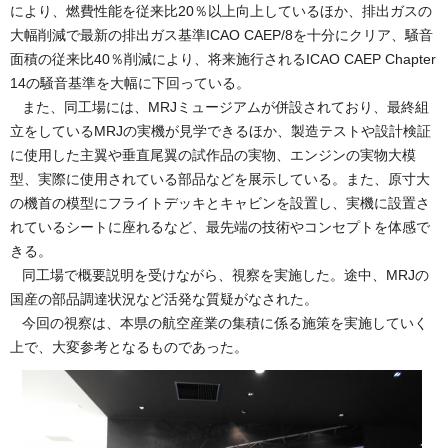
により、燃費性能を従来比20％以上向上しているほか、排出ガスの
大幅削減で最新の排出ガス基準ICAO CAEP/8を十分にクリア、騒音
面積の従来比40％削減により、将来施行されるICAO CAEP Chapter
14の騒音基準を大幅に下回っている。
また、同工場には、MRJミュージアムが併設されており、最終組
立をしているMRJの実機が見学できるほか、製造テストや設計検証
に使用した主翼や垂直尾翼の試作品の実物、エンジンの実物大模
型、実際に使用されている部品などを展示している。また、原寸大
の機首の模型にフライトデッキとキャビンを設置し、実機に設置さ
れているシートに座れるなど、最先端の技術やコンセプトを体感で
きる。
同工場で概要説明を受けながら、視察を実施した。途中、MRJの
国産の部品調達状況など活発な質疑がなされた。
今回の視察は、本県の航空産業の集積に係る施策を実施していく
上で、大変参考となるものであった。