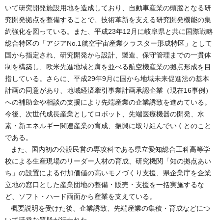
いて研究開発施設用地を造成しており、自動車産業の頭脳となる研
究開発拠点を整備することで、技術革新を支える研究開発機能の集
約強化を図っている。また、平成23年12月に岐阜県と共に国際戦略
総合特区の「アジアNo.1航空宇宙産業クラスター形成特区」として
国から指定され、研究開発から設計、製造、保守管理までの一貫体
制を構築し、欧米先進地域と肩を並べる航空機産業の拠点形成を目
指している。さらに、平成29年9月に国から地域未来促進法の基本
計画の同意があり、地域経済牽引事業計画承認企業（現在16事例）
への補助金や相談の支援により先端産業の企業誘致を進めている。
今後、次世代成長産業としてロボット、先端医療機器の開発、水
素・新エネルギー関連産業の育成、振興に取り組んでいくとのこと
である。
また、国内初の公設民営の専攻科である県立愛知総合工科高等学
校による生産現場のリーダー人材の育成、研究機関「知の拠点あい
ち」の設置による付加価値の高いモノづくり支援、県企業庁を企業
立地の窓口とした産業団地の整備・販売・支援を一括実施するな
ど、ソフト・ハード両面から産業を支えている。
概要説明を受けた後、企業誘致、先端産業の集積・育成などにつ