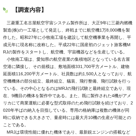
【調査内容】
三菱重工名古屋航空宇宙システム製作所は、大正9年に三菱内燃機
製造(株)の一工場として発足し、終戦までに航空機1万8,000機を製
作した。昭和27年に小牧南工場を建設して航空機事業を再開し、平
成元年に現名称に改称した。平成22年に国産初のジェット旅客機M
RJの製作をスタートし、航空機、宇宙機器などを生産している。
小牧南工場は、愛知県の航空産業の集積地区となっている名古屋
空港に隣接し、その規模は、敷地面積331,700平方メートル、建物
延面積116,200平方メートル、社員数は約1,500人となっており、航
空機機体の部分組立、最終組立、艤装、飛行整備、飛行試験を行っ
ている。その中心となるのはMRJの飛行試験と最終組立であり、現
在、9機目の機体を製作中である。また、既に製作された4機がアメ
リカにて商業運航に必要な型式取得のため飛行試験を続けており、2
020年半ばの納入を目指している。専用の格納庫は複数の機体が同
時に収納できる大きさで、量産時には最大月10機の生産が可能との
ことである。
MRJは環境性能に優れた機体であり、最新鋭エンジンの搭載など