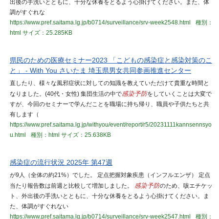
出後の手洗いとともに、十分な休養をとるよう心掛けてください。また、体
調がすぐれな
https://www.pref.saitama.lg.jp/b0714/surveillance/srv-week2548.html
種別：
html
サイズ：25.285KB
県民のための医療セミナー2023 「こどもの感染症と感染対策のこ
と」 - With You さいたま 埼玉県男女共同参画推進センター
直したり、様々な風邪症状に対しての知識を教えていただけて貴重な時間と
なりました。(40代・女性) 集団生活の中で
感染予防
をしていくことは大変で
すが、今回のセミナーで学んだことを職場に持ち帰り、職員や子供たちと共
有します（
https://www.pref.saitama.lg.jp/withyou/event/report/r5/20231111kannsennsyo
u.html
種別：html
サイズ：25.638KB
感染症の流行状況 2025年 第47週
が9人（全体の約21%）でした。 定点把握対象疾患（インフルエンザ） 定点
当たり報告数は前週と比較して増加しました。
感染予防
のため、咳エチケッ
ト、外出後の手洗いとともに、十分な休養をとるよう心掛けてください。ま
た、体調がすぐれない
https://www.pref.saitama.lg.jp/b0714/surveillance/srv-week2547.html
種別：