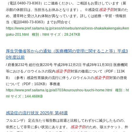
（電話 0480-73-8363）にご連絡ください。 ご相談もお受けしています（展
示館の休館日は、当担当もお休みとなります）。 ※感染症
感染予防
対策のた
め、通常時と受け入れ体制が異なっています。詳しくは総務・学習・情報担
当（電話0480-73-8363）までお問合せく
https://www.pref.saitama.lg.jp/cess/shisetsu/annai/cess-shakaikakengaku/ken
gaku-201.html
種別：html
サイズ：28.247KB
厚生労働省等からの通知（医療機関の管理に関すること等）平成3
0年度以前
/ 府番第232号 総行住第220号 平成28年12月2日 平成28年11月30日 医療機関
等におけるノロウイルスの院内
感染予防
対策の徹底について（PDF：113K
B） （参考）感染性胃腸炎の流行に伴うノロウイルスの
感染予防
対策の啓発
について（PDF：102KB） 事務連
https://www.pref.saitama.lg.jp/a0703/kouroushou-tuuchi-home.html
種別：ht
ml
サイズ：144.468KB
感染症の流行状況 2025年 第48週
フルエンザ） 定点当たり報告数は前週と比較してわずかに減少したものの、
依然として非常に多い状況にあります。
感染予防
のため、咳エチケット、外