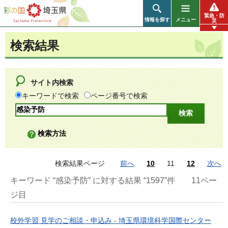
彩の国 埼玉県
緊急・防
情報を探す
メニュー
災
検索結果
サイト内検索
キーワードで検索
ページ番号で検索
検索方法
検索結果ページ
前へ
10
11
12
次へ
キーワード “感染予防” に対する結果 “1597”件
11ペー
ジ目
校外学習 見学のご相談・申込み - 埼玉県環境科学国際センター