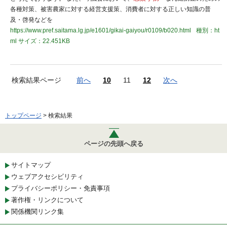
各種対策、被害農家に対する経営支援策、消費者に対する正しい知識の普
及・啓発などを
https://www.pref.saitama.lg.jp/e1601/gikai-gaiyou/r0109/b020.html
種別：ht
ml
サイズ：22.451KB
検索結果ページ
前へ
10
11
12
次へ
トップページ
> 検索結果
ページの先頭へ戻る
サイトマップ
ウェブアクセシビリティ
プライバシーポリシー・免責事項
著作権・リンクについて
関係機関リンク集