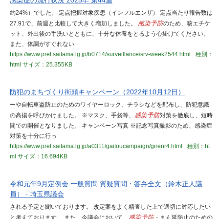
感染症の流行状況 2025年 第44週
約24%）でした。 定点把握対象疾患（インフルエンザ） 定点当たり報告数は
27.91で、前週と比較して大きく増加しました。
感染予防
のため、咳エチケ
ット、外出後の手洗いとともに、十分な休養をとるよう心掛けてください。
また、体調がすぐれない
https://www.pref.saitama.lg.jp/b0714/surveillance/srv-week2544.html
種別：
html
サイズ：25.355KB
防犯のまちづくり街頭キャンペーン（2022年10月12日）
ーや自転車盗防止のためのワイヤーロック、チラシなどを配布し、防犯意識
の高揚を呼びかけました。 ※マスク、手袋等、
感染予防
対策を徹底し、短時
間での開催となりました。 キャンペーン写真 ※記念写真撮影のため、感染症
対策を十分に行っ
https://www.pref.saitama.lg.jp/a0311/gaitoucampaign/girenr4.html
種別：ht
ml
サイズ：16.694KB
令和元年9月定例会 一般質問 質疑質問・答弁全文（鈴木正人議
員） - 埼玉県議会
される予定と聞いております。 改定案をよく精査した上で適切に対応したい
と考えております。 また、今議会において、
感染予防
・まん延防止のための