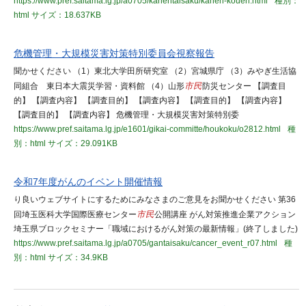
https://www.pref.saitama.lg.jp/a0705/kanentaisaku/kanen-kouen.html
種別：
html
サイズ：18.637KB
危機管理・大規模災害対策特別委員会視察報告
聞かせください （1）東北大学田所研究室 （2）宮城県庁 （3）みやぎ生活協
同組合 東日本大震災学習・資料館 （4）山形
市民
防災センター 【調査目
的】 【調査内容】 【調査目的】 【調査内容】 【調査目的】 【調査内容】
【調査目的】 【調査内容】 危機管理・大規模災害対策特別委
https://www.pref.saitama.lg.jp/e1601/gikai-committe/houkoku/o2812.html
種
別：html
サイズ：29.091KB
令和7年度がんのイベント開催情報
り良いウェブサイトにするためにみなさまのご意見をお聞かせください 第36
回埼玉医科大学国際医療センター
市民
公開講座 がん対策推進企業アクション
埼玉県ブロックセミナー「職域におけるがん対策の最新情報」(終了しました)
https://www.pref.saitama.lg.jp/a0705/gantaisaku/cancer_event_r07.html
種
別：html
サイズ：34.9KB