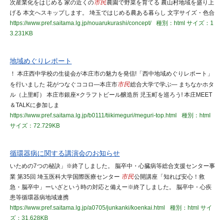
次産業化をはじめる 家の近くの
市民
農園で野菜を育てる 農山村地域を盛り上
げる 本文へスキップします。 埼玉ではじめる農ある暮らし 文字サイズ・色合
https://www.pref.saitama.lg.jp/nouarukurashi/concept/
種別：html
サイズ：1
3.231KB
地域めぐりレポート
！ 本庄西中学校の生徒会が本庄市の魅力を発信!「西中地域めぐりレポート」
を行いました 花がつなぐココロ―本庄市
市民
総合大学で学ぶ― まちなかホタ
ル（上里町） 本庄市銀座×クラフトビール醸造所 児玉町を巡ろう! 本庄MEET
＆TALKに参加しま
https://www.pref.saitama.lg.jp/b0111/tiikimeguri/meguri-top.html
種別：html
サイズ：72.729KB
循環器病に関する講演会のお知らせ
いための7つの秘訣」※終了しました。 脳卒中・心臓病等総合支援センター事
業 第35回 埼玉医科大学国際医療センター
市民
公開講座「知れば安心！救
急・脳卒中」ーいざという時の対応と備えー※終了しました。 脳卒中・心疾
患等循環器病地域連携
https://www.pref.saitama.lg.jp/a0705/junkanki/koenkai.html
種別：html
サイ
ズ：31.628KB