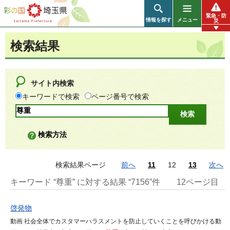
彩の国 埼玉県
緊急・防
情報を探す
メニュー
災
検索結果
サイト内検索
キーワードで検索
ページ番号で検索
検索方法
検索結果ページ
前へ
11
12
13
次へ
キーワード “尊重” に対する結果 “7156”件
12ページ目
啓発物
動画 社会全体でカスタマーハラスメントを防止していくことを呼びかける動