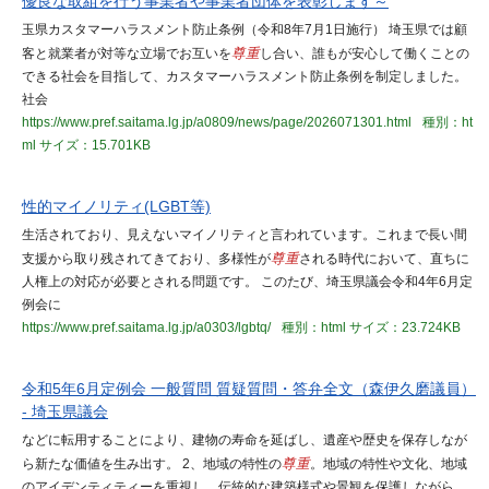
優良な取組を行う事業者や事業者団体を表彰します～
玉県カスタマーハラスメント防止条例（令和8年7月1日施行） 埼玉県では顧
客と就業者が対等な立場でお互いを
尊重
し合い、誰もが安心して働くことの
できる社会を目指して、カスタマーハラスメント防止条例を制定しました。
社会
https://www.pref.saitama.lg.jp/a0809/news/page/2026071301.html
種別：ht
ml
サイズ：15.701KB
性的マイノリティ(LGBT等)
生活されており、見えないマイノリティと言われています。これまで長い間
支援から取り残されてきており、多様性が
尊重
される時代において、直ちに
人権上の対応が必要とされる問題です。 このたび、埼玉県議会令和4年6月定
例会に
https://www.pref.saitama.lg.jp/a0303/lgbtq/
種別：html
サイズ：23.724KB
令和5年6月定例会 一般質問 質疑質問・答弁全文（森伊久磨議員）
- 埼玉県議会
などに転用することにより、建物の寿命を延ばし、遺産や歴史を保存しなが
ら新たな価値を生み出す。 2、地域の特性の
尊重
。地域の特性や文化、地域
のアイデンティティーを重視し、伝統的な建築様式や景観を保護しながら、