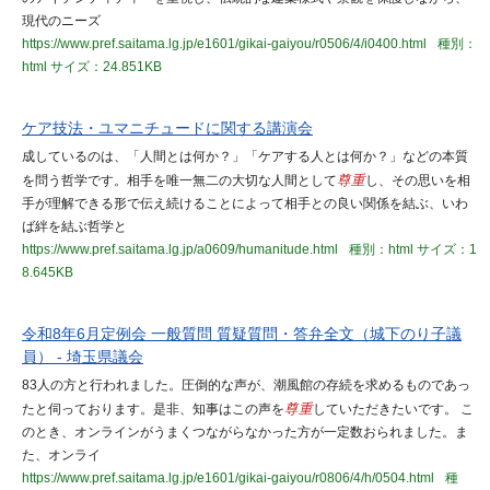
現代のニーズ
https://www.pref.saitama.lg.jp/e1601/gikai-gaiyou/r0506/4/i0400.html
種別：
html
サイズ：24.851KB
ケア技法・ユマニチュードに関する講演会
成しているのは、「人間とは何か？」「ケアする人とは何か？」などの本質
を問う哲学です。相手を唯一無二の大切な人間として
尊重
し、その思いを相
手が理解できる形で伝え続けることによって相手との良い関係を結ぶ、いわ
ば絆を結ぶ哲学と
https://www.pref.saitama.lg.jp/a0609/humanitude.html
種別：html
サイズ：1
8.645KB
令和8年6月定例会 一般質問 質疑質問・答弁全文（城下のり子議
員） - 埼玉県議会
83人の方と行われました。圧倒的な声が、潮風館の存続を求めるものであっ
たと伺っております。是非、知事はこの声を
尊重
していただきたいです。 こ
のとき、オンラインがうまくつながらなかった方が一定数おられました。ま
た、オンライ
https://www.pref.saitama.lg.jp/e1601/gikai-gaiyou/r0806/4/h/0504.html
種