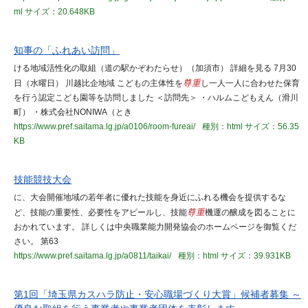
ml
サイズ：20.648KB
知事の「ふれあい訪問」
ける地域活性化の取組（道の駅かぞわたらせ）（加須市） 詳細を見る 7月30
日（水曜日） 川越比企地域 こどもの主体性を
尊重
し一人一人に合わせた保育
を行う認定こども園等を訪問しました ＜訪問先＞ ・ハルムこどもえん（滑川
町） ・株式会社NONIWA（とき
https://www.pref.saitama.lg.jp/a0106/room-fureai/
種別：html
サイズ：56.35
KB
技能競技大会
に、大会開催地域の若年者に優れた技能を身近にふれる機会を提供するな
ど、技能の重要性、必要性をアピールし、技能
尊重
機運の醸成を図ることに
おかれています。 詳しくは中央職業能力開発協会のホームページを御覧くだ
さい。 第63
https://www.pref.saitama.lg.jp/a0811/taikai/
種別：html
サイズ：39.931KB
第1回「埼玉県カスハラ防止・安心職場づくり大賞」候補者募集 ～