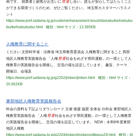
画です。 就業者と顧客がお互いに
尊重
し合い、誰もが安心してはたらくこと
ができる環境づくりのため、ぜひご覧ください。 埼玉県カスタマーハラスメ
ント
https://www.pref.saitama.lg.jp/customerharassment-boushitaisaku/keihatsubu
tsu/keihatsubutsu.html
種別：html
サイズ：13.385KB
人権教育に関すること
ください 文部科学省・法務省 埼玉県教育委員会 人権教育に関すること 西部
地区人権教育実践報告会 「人権
尊重
社会をめざす県民運動」の一環として人
権教育の実践報告会を開催し、交流の場を設定しています。 趣旨、テーマ、
開催日、会場及
https://www.pref.saitama.lg.jp/g2202/jinken/jinken.html
種別：html
サイズ：
20.662KB
東部地区人権教育実践報告会
科会の資料を下記よりダウンロード 主催 後援 協賛 全体会 分科会 東部地区人
権教育実践報告会 「人権
尊重
社会をめざす県民運動」の一環として人権教育
の実践報告会を開催し、交流の場を設定しています。 NEW：令和8年度東部
地区人権教
https://www.pref.saitama.lg.jp/g2204/jinken/jinnkennjittppou29.html
種別：ht