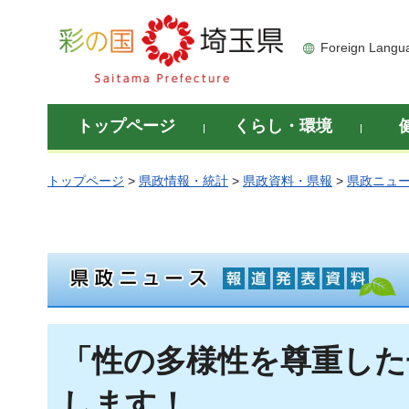
彩の国 埼玉県
Foreign Langu
トップページ
くらし・環境
トップページ
>
県政情報・統計
>
県政資料・県報
>
県政ニュ
「性の多様性を尊重した
します！