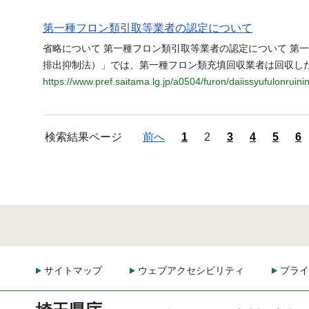
第一種フロン類引取等業者の認定について
省略について 第一種フロン類引取等業者の認定について 第
排出抑制法）」では、第一種フロン類充填回収業者は回収し
https://www.pref.saitama.lg.jp/a0504/furon/daiissyufulonruini
検索結果ページ
前へ
1
2
3
4
5
6
サイトマップ
ウェブアクセシビリティ
プライ