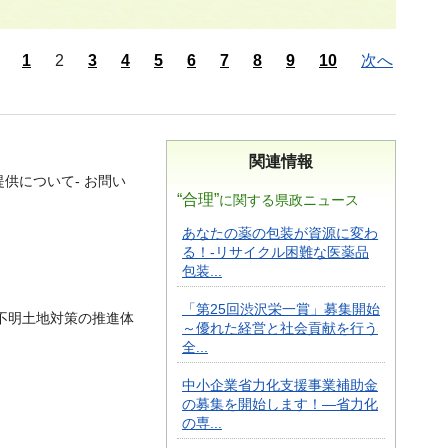
1
2
3
4
5
6
7
8
9
10
次へ
関連情報
供について- お問い
“合理”
に関する県政ニュース
あなたの薬の包装が資源に変わ
る！-リサイクル困難な医薬品
包装...
「第25回渋沢栄一賞」募集開始
不明土地対策の推進体
～優れた経営と社会貢献を行う
全...
中小企業省力化支援事業補助金
の募集を開始します！―省力化
の専...