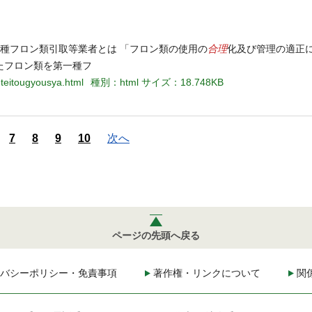
合理
一種フロン類引取等業者とは 「フロン類の使用の
化及び管理の適正
たフロン類を第一種フ
nteitougyousya.html
種別：html
サイズ：18.748KB
7
8
9
10
次へ
ページの先頭へ戻る
バシーポリシー・免責事項
著作権・リンクについて
関