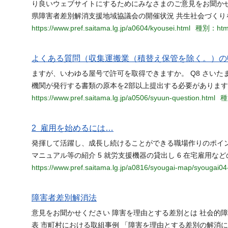
り良いウェブサイトにするためにみなさまのご意見をお聞かせ
県障害者差別解消支援地域協議会の開催状況 共生社会づくり
https://www.pref.saitama.lg.jp/a0604/kyousei.html
種別：htm
よくある質問（収集運搬業（積替え保管を除く。）の
ますが、いわゆる屋号で許可を取得できますか。 Q8 さい
機関が発行する書類の原本を2部以上提出する必要がありますか
https://www.pref.saitama.lg.jp/a0506/syuun-question.html
種
2 雇用を始めるには…
発揮して活躍し、成長し続けることができる職場作りのポイン
マニュアル等の紹介 5 就労支援機器の貸出し 6 在宅雇用など
https://www.pref.saitama.lg.jp/a0816/syougai-map/syougai04
障害者差別解消法
意見をお聞かせください 障害を理由とする差別とは 社会的
表 市町村における取組事例 「障害を理由とする差別の解消に