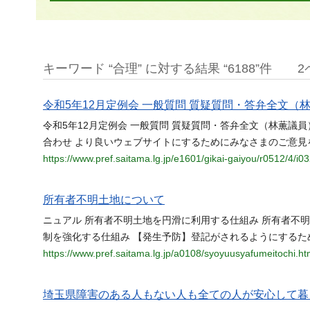
キーワード “合理” に対する結果 “6188”件
2
令和5年12月定例会 一般質問 質疑質問・答弁全文（林
令和5年12月定例会 一般質問 質疑質問・答弁全文（林薫議
合わせ より良いウェブサイトにするためにみなさまのご意見
https://www.pref.saitama.lg.jp/e1601/gikai-gaiyou/r0512/4/i0
所有者不明土地について
ニュアル 所有者不明土地を円滑に利用する仕組み 所有者不
制を強化する仕組み 【発生予防】登記がされるようにするた
https://www.pref.saitama.lg.jp/a0108/syoyuusyafumeitochi.ht
埼玉県障害のある人もない人も全ての人が安心して暮