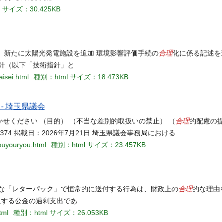
サイズ：30.425KB
合理
に、新たに太陽光発電施設を追加 環境影響評価手続の
化に係る記述を
針（以下「技術指針」と
aisei.html
種別：html
サイズ：18.473KB
- 埼玉県議会
合理
せください （目的） （不当な差別的取扱いの禁止） （
的配慮の
374 掲載日：2026年7月21日 埼玉県議会事務局における
iouyouryou.html
種別：html
サイズ：23.457KB
合理
額な「レターパック」で恒常的に送付する行為は、財政上の
的な理由
反する公金の過剰支出であ
tml
種別：html
サイズ：26.053KB