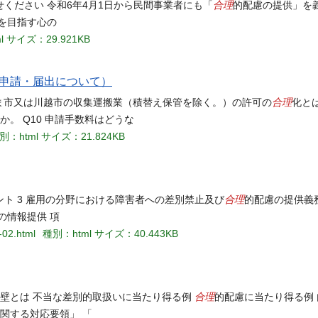
合理
ください 令和6年4月1日から民間事業者にも「
的配慮の提供」を
を目指す心の
l
サイズ：29.921KB
申請・届出について）
合理
たま市又は川越市の収集運搬業（積替え保管を除く。）の許可の
化とは
。 Q10 申請手数料はどうな
別：html
サイズ：21.824KB
合理
ト 3 雇用の分野における障害者への差別禁止及び
的配慮の提供義務
の情報提供 項
-02.html
種別：html
サイズ：40.443KB
合理
障壁とは 不当な差別的取扱いに当たり得る例
的配慮に当たり得る例
関する対応要領」 「