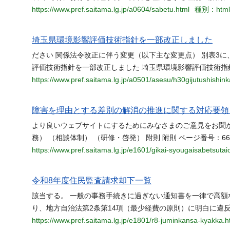
https://www.pref.saitama.lg.jp/a0604/sabetu.html
種別：html
埼玉県環境影響評価技術指針を一部改正しました
ださい 関係法令改正に伴う変更（以下主な変更点） 別表3
評価技術指針を一部改正しました 埼玉県環境影響評価技術指
https://www.pref.saitama.lg.jp/a0501/asesu/h30gijutushishink
障害を理由とする差別の解消の推進に関する対応要領 
より良いウェブサイトにするためにみなさまのご意見をお聞か
務） （相談体制） （研修・啓発） 附則 附則 ページ番号：66
https://www.pref.saitama.lg.jp/e1601/gikai-syougaisabetsuta
令和8年度住民監査請求却下一覧
該当する。 一般の事務手続きに過ぎない通知書を一律で高
り、地方自治法第2条第14項（最少経費の原則）に明白に違
https://www.pref.saitama.lg.jp/e1801/r8-juminkansa-kyakka.h