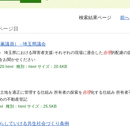
検索結果ページ
前へ
ページ目
薫議員） - 埼玉県議会
合理
員） 埼玉県における障害者支援-それぞれの現場に適合した
的配慮の提
をお聞かせください
320.html
種別：html
サイズ：20.6KB
合理
明土地を適正に管理する仕組み 所有者の探索を
化する仕組み 所有者
めの不動産登記
ml
種別：html
サイズ：25.5KB
らしていける共生社会づくり条例