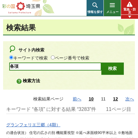
彩の国 埼玉県
緊急・防
情報を探す
メニュー
災
検索結果
サイト内検索
キーワードで検索
ページ番号で検索
検索方法
検索結果ページ
前へ
10
11
12
次へ
キーワード “各項” に対する結果 “3283”件
11ページ目
グランフェリエ三郷（4期）
の適合状況） 住宅の広さの別 機能重視型 ※延べ床面積90平米以上 ※敷地面