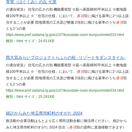
育実（はぐくみ）の丘 七里
の適合状況） 住宅の広さの別 機能重視型 ※延べ床面積90平米以上 ※敷地面
積100平米以上 ※「住宅の仕様」において、
各項
目に掲げる基準に2つ以上該
当することが必要 団地環境の工夫及び整備 2項目に掲げる基準のうち
各項
目
とも1つの基
https://www.pref.saitama.lg.jp/a1107/kosodate-ouen-bunjou/nintei033.html
種別：html
サイズ：24.911KB
西大宮みらいプロジェクトらふらの杜 -リゾートモダンスタイル-
の適合状況） 住宅の広さの別 機能重視型 ※延べ床面積90平米以上 ※敷地面
積100平米以上 ※「住宅の仕様」において、
各項
目に掲げる基準に2つ以上該
当することが必要 団地環境の工夫及び整備 2項目に掲げる基準のうち
各項
目
とも1つの基
https://www.pref.saitama.lg.jp/a1107/kosodate-ouen-bunjou/nintei034.html
種別：html
サイズ：25.291KB
統計からみた埼玉県市町村のすがた 2024
政活動や企業活動はもとより広く県民活動全般に御活用ください。 統計から
みた埼玉県市町村のすがた 2024 目次（
各項
目の資料に直接移動できます）