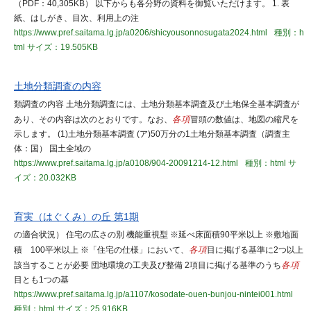
（PDF：40,305KB） 以下からも各分野の資料を御覧いただけます。 1. 表
紙、はしがき、目次、利用上の注
https://www.pref.saitama.lg.jp/a0206/shicyousonnosugata2024.html
種別：h
tml
サイズ：19.505KB
土地分類調査の内容
類調査の内容 土地分類調査には、土地分類基本調査及び土地保全基本調査が
あり、その内容は次のとおりです。なお、
各項
冒頭の数値は、地図の縮尺を
示します。 (1)土地分類基本調査 (ア)50万分の1土地分類基本調査（調査主
体：国） 国土全域の
https://www.pref.saitama.lg.jp/a0108/904-20091214-12.html
種別：html
サ
イズ：20.032KB
育実（はぐくみ）の丘 第1期
の適合状況） 住宅の広さの別 機能重視型 ※延べ床面積90平米以上 ※敷地面
積 100平米以上 ※「住宅の仕様」において、
各項
目に掲げる基準に2つ以上
該当することが必要 団地環境の工夫及び整備 2項目に掲げる基準のうち
各項
目とも1つの基
https://www.pref.saitama.lg.jp/a1107/kosodate-ouen-bunjou-nintei001.html
種別：html
サイズ：25.916KB