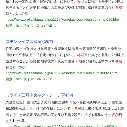
積 100平米以上 ※「住宅の仕様」において、
各項
目に掲げる基準に2つ以上
該当することが必要 団地環境の工夫及び整備 2項目に掲げる基準のうち
各項
目とも1つの基
https://www.pref.saitama.lg.jp/a1107/kosodate-ouen-bunjou-nintei016.html
種別：html
サイズ：24.884KB
コモンライフ武蔵藤沢駅前
住宅の広さの別 ゆとり重視型・機能重視型 ※延べ床面積90平米以上 ※敷地
面積100平米以上 ※「住宅の仕様」において、
各項
目に掲げる基準に2つ以上
該当することが必要 団地環境の工夫及び整備 2項目に掲げる基準のうち
各項
目とも1つの
https://www.pref.saitama.lg.jp/a1107/kosodate-ouen-bunjou/niitei029.html
種別：html
サイズ：24.817KB
ミライズ三郷中央ネクステージ育む街
の適合状況） 住宅の広さの別 機能重視型 ※延べ床面積90平米以上 ※敷地面
積100平米以上 ※「住宅の仕様」において、
各項
目に掲げる基準に2つ以上該
当することが必要 団地環境の工夫及び整備 2項目に掲げる基準のうち
各項
目
とも1つの基
https://www.pref.saitama.lg.jp/a1107/kosodate-ouen-bunjou/ninntei030.html