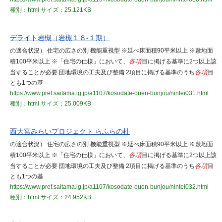
種別：html
サイズ：25.121KB
デライト岩槻（岩槻１８-１期）
の適合状況） 住宅の広さの別 機能重視型 ※延べ床面積90平米以上 ※敷地面
積100平米以上 ※「住宅の仕様」において、
各項
目に掲げる基準に2つ以上該
当することが必要 団地環境の工夫及び整備 2項目に掲げる基準のうち
各項
目
とも1つの基
https://www.pref.saitama.lg.jp/a1107/kosodate-ouen-bunjou/nintei031.html
種別：html
サイズ：25.009KB
西大宮みらいプロジェクト らふらの杜
の適合状況） 住宅の広さの別 機能重視型 ※延べ床面積90平米以上 ※敷地面
積100平米以上 ※「住宅の仕様」において、
各項
目に掲げる基準に2つ以上該
当することが必要 団地環境の工夫及び整備 2項目に掲げる基準のうち
各項
目
とも1つの基
https://www.pref.saitama.lg.jp/a1107/kosodate-ouen-bunjou/nintei032.html
種別：html
サイズ：24.952KB