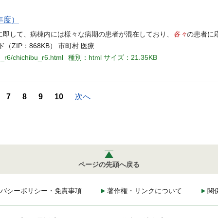
年度）
各々
に即して、病棟内には様々な病期の患者が混在しており、
の患者に
IP：868KB） 市町村 医療
u_r6/chichibu_r6.html
種別：html
サイズ：21.35KB
7
8
9
10
次へ
ページの先頭へ戻る
バシーポリシー・免責事項
著作権・リンクについて
関