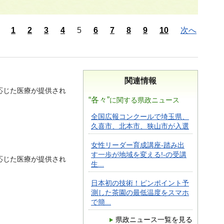
1
2
3
4
5
6
7
8
9
10
次へ
関連情報
応じた医療が提供され
“各々”
に関する県政ニュース
全国広報コンクールで埼玉県、
久喜市、北本市、狭山市が入選
女性リーダー育成講座-踏み出
す一歩が地域を変える!-の受講
応じた医療が提供され
生...
日本初の技術！ピンポイント予
測した茶園の最低温度をスマホ
で簡...
県政ニュース一覧を見る