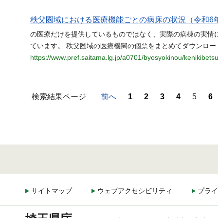
秩父圏域における医療機能ごとの病床の状況（令和6
の医療だけを提供しているものではなく、実際の病棟の実情
ています。 秩父圏域の医療機関の個票をまとめてダウンロード（Z
https://www.pref.saitama.lg.jp/a0701/byosyokinou/kenikibets
検索結果ページ
前へ
1
2
3
4
5
6
サイトマップ
ウェブアクセシビリティ
プライ