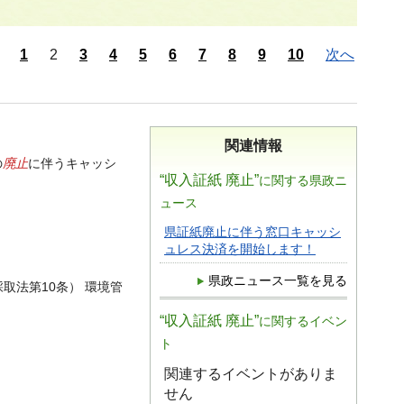
1
2
3
4
5
6
7
8
9
10
次へ
関連情報
廃止
の
に伴うキャッシ
“収入証紙 廃止”
に関する県政ニ
ュース
県証紙廃止に伴う窓口キャッシ
ュレス決済を開始します！
県政ニュース一覧を見る
取法第10条） 環境管
“収入証紙 廃止”
に関するイベン
ト
関連するイベントがありま
せん