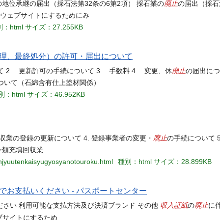
廃止
の地位承継の届出（採石法第32条の6第2項） 採石業の
の届出（採石
いウェブサイトにするためにみ
：html
サイズ：27.255KB
理、最終処分）の許可・届出について
廃止
 2 更新許可の手続について 3 手数料 4 変更、休
の届出につ
ついて（石綿含有仕上塗材関係）
別：html
サイズ：46.952KB
廃止
収業の登録の更新について 4. 登録事業者の変更・
の手続について 
ロン類充填回収業
lonjyuutenkaisyugyosyanotouroku.html
種別：html
サイズ：28.899KB
お支払いください - パスポートセンター
収入証紙
廃止
さい 利用可能な支払方法及び決済ブランド その他
の
に
ブサイトにするため