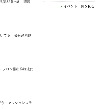
法第32条の8） 環境
イベント一覧を見る
いて 5 優良産廃処
5. フロン排出抑制法に
伴うキャッシュレス決