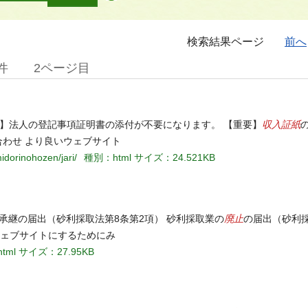
検索結果ページ
前へ
件
2ページ目
収入証紙
重要】法人の登記事項証明書の添付が不要になります。 【重要】
合わせ より良いウェブサイト
idorinohozen/jari/
種別：html
サイズ：24.521KB
廃止
承継の届出（砂利採取法第8条第2項） 砂利採取業の
の届出（砂利採
ウェブサイトにするためにみ
tml
サイズ：27.95KB