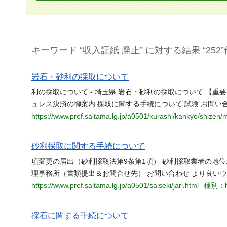
キーワード “収入証紙 廃止” に対する結果 “252”
岩石・砂利の採取について
利の採取について - 埼玉県 岩石・砂利の採取について 【
ュレス決済の御案内 採取に関する手続について 試験 お問い
https://www.pref.saitama.lg.jp/a0501/kurashi/kankyo/shizen/m
砂利採取に関する手続について
項変更の届出（砂利採取法第9条第1項） 砂利採取業者の地位
理事務所（書類提出＆お問合せ先） お問い合わせ より良い
https://www.pref.saitama.lg.jp/a0501/saiseki/jari.html
種別：h
採石に関する手続について