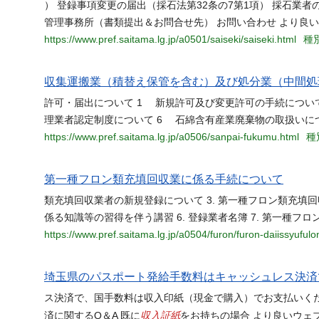
） 登録事項変更の届出（採石法第32条の7第1項） 採石業者
管理事務所（書類提出＆お問合せ先） お問い合わせ より良
https://www.pref.saitama.lg.jp/a0501/saiseki/saiseki.html
種別
収集運搬業（積替え保管を含む）及び処分業（中間処
許可・届出について 1 新規許可及び変更許可の手続について
理業者認定制度について 6 石綿含有産業廃棄物の取扱いに
https://www.pref.saitama.lg.jp/a0506/sanpai-fukumu.html
種
第一種フロン類充填回収業に係る手続について
類充填回収業者の新規登録について 3. 第一種フロン類充填回
係る知識等の習得を伴う講習 6. 登録業者名簿 7. 第一種フ
https://www.pref.saitama.lg.jp/a0504/furon/furon-daiissyufu
埼玉県のパスポート発給手数料はキャッシュレス決済で
ス決済で、国手数料は収入印紙（現金で購入）でお支払いくだ
収入証紙
済に関するQ＆A 既に
をお持ちの場合 より良いウェ