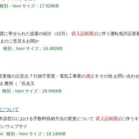
種別：html
サイズ：17.928KB
収入証紙
廃止
4年度に寄せられた提案の紹介（12月）
に伴う運転免許証更
さまのご意見をお聞か
種別：html
サイズ：16.482KB
廃止
 変更後の注意点 7 行政庁変更・電気工事業の
8 その他 お問い合わ
法 費用（「氏名又
種別：html
サイズ：28.946KB
について
収入証紙
廃止
可等申請窓口における手数料収納方法の変更について
に伴うキ
良いウェブサイ
ml
種別：html
サイズ：18.146KB