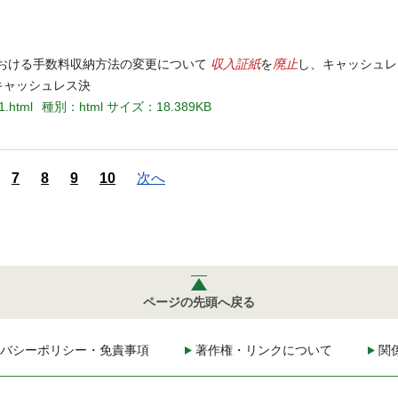
収入証紙
廃止
における手数料収納方法の変更について
を
し、キャッシュレ
キャッシュレス決
1.html
種別：html
サイズ：18.389KB
7
8
9
10
次へ
ページの先頭へ戻る
バシーポリシー・免責事項
著作権・リンクについて
関