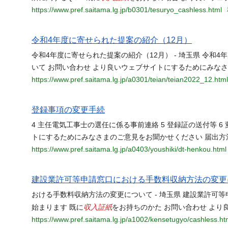
https://www.pref.saitama.lg.jp/b0301/tesuryo_cashless.html
令和4年度に寄せられた提案の紹介（12月）
令和4年度に寄せられた提案の紹介（12月） - 埼玉県 令和
いて お問い合わせ より良いウェブサイトにするためにみな
https://www.pref.saitama.lg.jp/a0301/teian/teian2022_12.html
登録事項の変更手続
4 主任電気工事士の選任に係る事前連絡 5 登録証の送付等 6
トにするためにみなさまのご意見をお聞かせください 届出方
https://www.pref.saitama.lg.jp/a0403/youshiki/dt-henkou.html
建設業許可等申請窓口における手数料収納方法の変更
おける手数料収納方法の変更について - 埼玉県 建設業許
収入証紙
始まります 既に
をお持ちのかた お問い合わせ より
https://www.pref.saitama.lg.jp/a1002/kensetugyo/cashless.ht