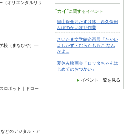
ー（オリエンタルリリ
“カイ”
に関するイベント
里山保全おたすけ隊 西久保田
んぼのかいぼり作業
さいたま文学館企画展「たかい
の学校（まなびや）―
よしかず・むらたももこ なん
かよ...
夏休み映画会「ロッタちゃんは
じめてのおつかい」
イベント一覧を見る
ビスロボット｜ドロー
産などのデジタル・ア