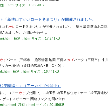
別：html
サイズ：18.364KB
ト『新狭山すかいロード冬まつり』が開催されました。
かい
狭山す
ロード冬まつり』が開催されました。 - 埼玉県 新狭山北口
されました。 お問い合わせ よ
uri.html
種別：html
サイズ：17.241KB
カイ
カイ
パーク（三郷市） 施設情報 地図 三郷ス
パーク（三郷市） 中
ッカー場4面（多目的広場A・B・C・D）、
rk.html
種別：html
サイズ：16.441KB
和美園編～」（アーカイブ公開中）
カイ
編～」（アー
ブ公開中） - 埼玉県 埼玉県移住セミナー「埼玉高速
ム ゲストスピーカー 関連リンク お問い合わ
eminar.html
種別：html
サイズ：20.156KB