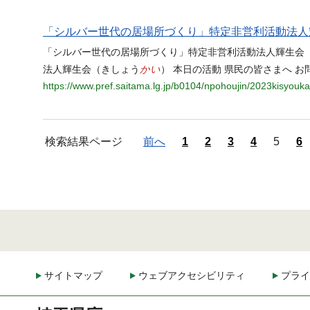
「シルバー世代の居場所づくり」特定非営利活動法人
「シルバー世代の居場所づくり」特定非営利活動法人輝生会
かい
法人輝生会（きしょう
） 本日の活動 県民の皆さまへ 
https://www.pref.saitama.lg.jp/b0104/npohoujin/2023kisyouka
検索結果ページ
前へ
1
2
3
4
5
6
サイトマップ
ウェブアクセシビリティ
プライ