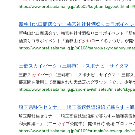
https://www.pref.saitama.lg.jp/a0503/keijiban-kigyou6.html
種
新狭山北口商店会で、梅宮神社甘酒祭りコラボイベン
新狭山北口商店会で、梅宮神社甘酒祭りコラボイベント『新
かい
酒祭りコラボイベント『新狭山す
ロード冬まつり』が開催
https://www.pref.saitama.lg.jp/b0108/sanrou/skyroadhuyumat
三郷スカイパーク（三郷市） - スポナビ！サイタマ！
カイ
三郷ス
パーク（三郷市） - スポナビ！サイタマ！ 三郷ス
部空間を活用して整備された天然芝のグラウンドです。少年サ
https://www.pref.saitama.lg.jp/spo-navi/shisetsu/misato/skypa
埼玉県移住セミナー「埼玉高速鉄道沿線で暮らす～浦
埼玉県移住セミナー「埼玉高速鉄道沿線で暮らす～浦和美園
カイ
和美園編～」（アー
ブ公開中） 開催日時 会場 プログラ
https://www.pref.saitama.lg.jp/a0109/sr-main/sr-townguide/s