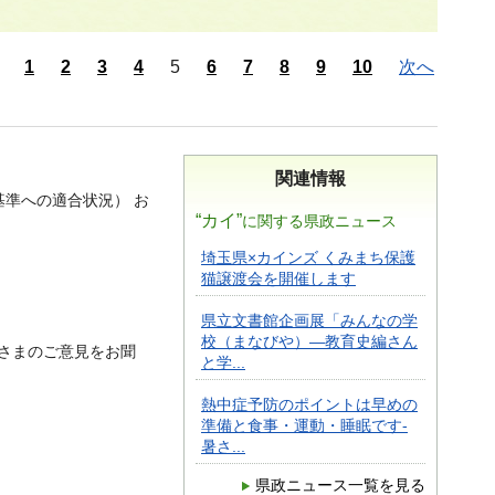
1
2
3
4
5
6
7
8
9
10
次へ
関連情報
基準への適合状況） お
“カイ”
に関する県政ニュース
埼玉県×カインズ くみまち保護
猫譲渡会を開催します
県立文書館企画展「みんなの学
校（まなびや）―教育史編さん
なさまのご意見をお聞
と学...
熱中症予防のポイントは早めの
準備と食事・運動・睡眠です-
暑さ...
県政ニュース一覧を見る