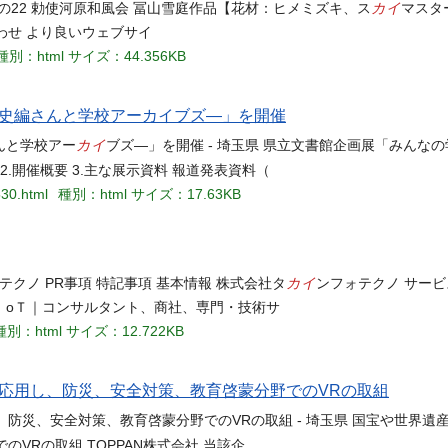
カイ
 その22 勅使河原和風会 冨山雪庭作品【花材：ヒメミズキ、ス
マスタ
合わせ より良いウェブサイ
種別：html
サイズ：44.356KB
史編さんと学校アーカイブズ―」を開催
カイ
んと学校アー
ブズ―」を開催 - 埼玉県 県立文書館企画展「みんな
2.開催概要 3.主な展示資料 報道発表資料（
530.html
種別：html
サイズ：17.63KB
カイ
テクノ PR事項 特記事項 基本情報 株式会社タ
ンフォテクノ サー
ＩoＴ｜コンサルタント、商社、専門・技術サ
種別：html
サイズ：12.722KB
応用し、防災、安全対策、教育啓蒙分野でのVRの取組
防災、安全対策、教育啓蒙分野でのVRの取組 - 埼玉県 国宝や世界遺
VRの取組 TOPPAN株式会社 当該企