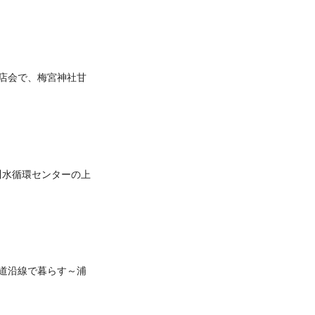
商店会で、梅宮神社甘
川水循環センターの上
鉄道沿線で暮らす～浦