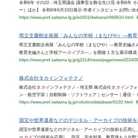
令和6年 その22 - 埼玉県議会 議事堂を飾る生け花 令和6年
ー）ほか】 令和6年6月10日展示 作者インタビュー お問い
https://www.pref.saitama.lg.jp/e1601/ikebana/r060610.html
県立文書館企画展「みんなの学校（まなびや）―教育
県立文書館企画展「みんなの学校（まなびや）―教育史編さ
カイ
教育史編さんと学校アー
ブズ―」を開催 1.主な展示構成 
https://www.pref.saitama.lg.jp/g2214/news/page/news20240
株式会社タカインフォテクノ
カイ
カイ
株式会社タ
ンフォテクノ - 埼玉県 株式会社タ
ンフォ
ン・航空宇宙｜自動制御・ソフトウェア｜センサー｜通信・
https://www.pref.saitama.lg.jp/robotics/database/0192.html
国宝や世界遺産などのデジタル・アーカイブの技術を
カイ
国宝や世界遺産などのデジタル・アー
ブの技術を応用し、
カイ
ー
ブの技術を応用し、防災、安全対策、教育啓もう分野での