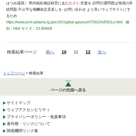
はつみ議員） 県内福祉施設経営にあたた
かい
支援を-訪問介護問題は地域の存
続問題-不公平な報酬改定見直しを- お問い合わせ より良いウェブサイトにす
るため
https://www.pref.saitama.lg.jp/e1601/gikai-gaiyou/r0706/2/h/0501u.html
種
別：html
サイズ：23.969KB
検索結果ページ
前へ
10
11
12
次へ
トップページ
> 検索結果
ページの先頭へ戻る
サイトマップ
ウェブアクセシビリティ
プライバシーポリシー・免責事項
著作権・リンクについて
関係機関リンク集