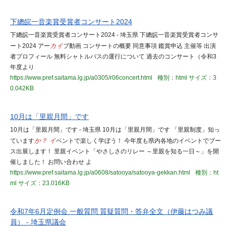
下總皖一音楽賞受賞者コンサート2024
下總皖一音楽賞受賞者コンサート2024 - 埼玉県 下總皖一音楽賞受賞者コンサ
ート2024 アー
カイ
ブ動画 コンサートの概要 同意事項 鑑賞申込 主催等 出演
者プロフィール 無料シャトルバスの運行について 過去のコンサート（令和3
年度より
https://www.pref.saitama.lg.jp/a0305/r06concert.html
種別：html
サイズ：3
0.042KB
10月は「里親月間」です
10月は「里親月間」です - 埼玉県 10月は「里親月間」です 「里親制度」知っ
ています
か？ イ
ベントで楽しく学ぼう！ 今年度も県内各地のイベントでブー
ス出展します！ 里親イベント「やさしさのリレー ～里親を知る一日～」を開
催しました！ お問い合わせ よ
https://www.pref.saitama.lg.jp/a0608/satooya/satooya-gekkan.html
種別：ht
ml
サイズ：23.016KB
令和7年6月定例会 一般質問 質疑質問・答弁全文（伊藤はつみ議
員） - 埼玉県議会