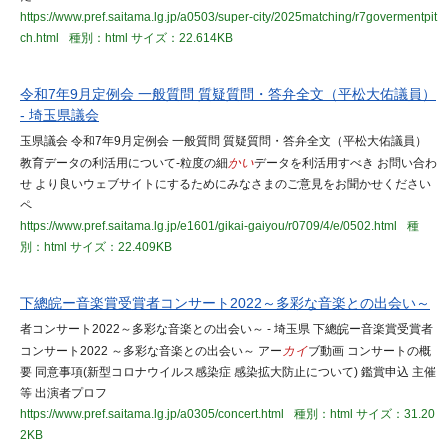
https://www.pref.saitama.lg.jp/a0503/super-city/2025matching/r7govermentpit
ch.html
種別：html
サイズ：22.614KB
令和7年9月定例会 一般質問 質疑質問・答弁全文（平松大佑議員）
- 埼玉県議会
玉県議会 令和7年9月定例会 一般質問 質疑質問・答弁全文（平松大佑議員）
教育データの利活用について-粒度の細
かい
データを利活用すべき お問い合わ
せ より良いウェブサイトにするためにみなさまのご意見をお聞かせください
ペ
https://www.pref.saitama.lg.jp/e1601/gikai-gaiyou/r0709/4/e/0502.html
種
別：html
サイズ：22.409KB
下總皖ー音楽賞受賞者コンサート2022～多彩な音楽との出会い～
者コンサート2022～多彩な音楽との出会い～ - 埼玉県 下總皖ー音楽賞受賞者
コンサート2022 ～多彩な音楽との出会い～ アー
カイ
ブ動画 コンサートの概
要 同意事項(新型コロナウイルス感染症 感染拡大防止について) 鑑賞申込 主催
等 出演者プロフ
https://www.pref.saitama.lg.jp/a0305/concert.html
種別：html
サイズ：31.20
2KB