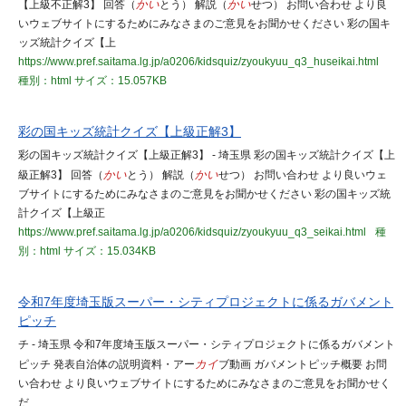
【上級不正解3】 回答（
かい
とう） 解説（
かい
せつ） お問い合わせ より良
いウェブサイトにするためにみなさまのご意見をお聞かせください 彩の国キ
ッズ統計クイズ【上
https://www.pref.saitama.lg.jp/a0206/kidsquiz/zyoukyuu_q3_huseikai.html
種別：html
サイズ：15.057KB
彩の国キッズ統計クイズ【上級正解3】
彩の国キッズ統計クイズ【上級正解3】 - 埼玉県 彩の国キッズ統計クイズ【上
級正解3】 回答（
かい
とう） 解説（
かい
せつ） お問い合わせ より良いウェ
ブサイトにするためにみなさまのご意見をお聞かせください 彩の国キッズ統
計クイズ【上級正
https://www.pref.saitama.lg.jp/a0206/kidsquiz/zyoukyuu_q3_seikai.html
種
別：html
サイズ：15.034KB
令和7年度埼玉版スーパー・シティプロジェクトに係るガバメント
ピッチ
チ - 埼玉県 令和7年度埼玉版スーパー・シティプロジェクトに係るガバメント
ピッチ 発表自治体の説明資料・アー
カイ
ブ動画 ガバメントピッチ概要 お問
い合わせ より良いウェブサイトにするためにみなさまのご意見をお聞かせく
だ