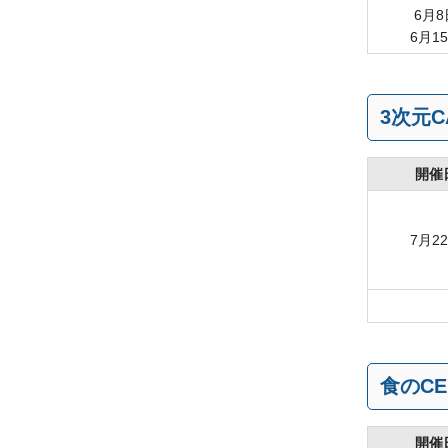
6月8
6月1
3次元C
開催
7月2
食のCE
開催