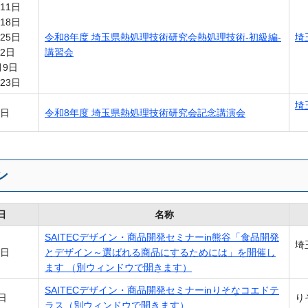
11日
8日
5日
令和8年度 埼玉県熱処理技術研究会熱処理技術-初級編-
埼
2日
講習会
月9日
3日
埼
9日
令和8年度 埼玉県熱処理技術研究会記念講演会
ン
日
名称
SAITECデザイン・商品開発セミナーin熊谷「食品開発
埼
7日
とデザイン～選ばれる商品にするためには」を開催し
ます （別ウィンドウで開きます）
SAITECデザイン・商品開発セミナーinりそなコエドテ
日
り
ラス（別ウィンドウで開きます）