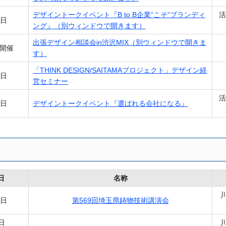
デザイントークイベント『B to B企業“こそ”ブランディ
活
3日
ング』（別ウィンドウで開きます）
出張デザイン相談会in渋沢MIX（別ウィンドウで開きま
回開催
す）
「THINK DESIGN/SAITAMAプロジェクト」デザイン経
6日
営セミナー
活
3日
デザイントークイベント『選ばれる会社になる』
日
名称
8日
第569回埼玉県鋳物技術講演会
日