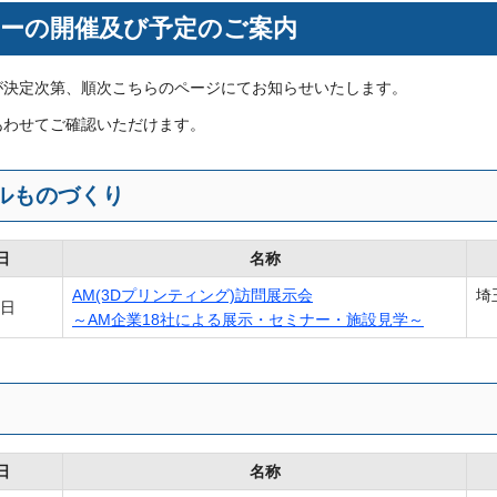
ーの開催及び予定のご案内
が決定次第、順次こちらのページにてお知らせいたします。
あわせてご確認いただけます。
ルものづくり
日
名称
AM(3Dプリンティング)訪問展示会
埼
7日
～AM企業18社による展示・セミナー・施設見学～
日
名称