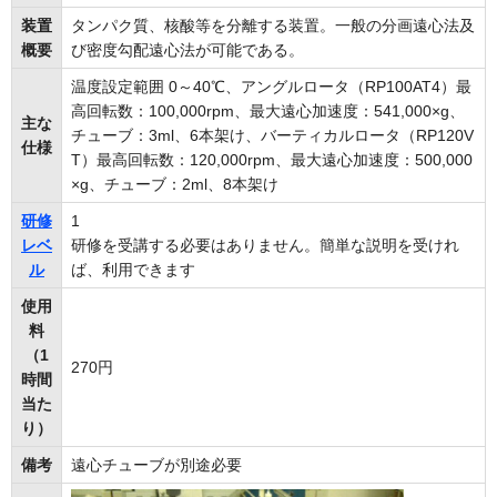
装置
タンパク質、核酸等を分離する装置。一般の分画遠心法及
概要
び密度勾配遠心法が可能である。
温度設定範囲 0～40℃、アングルロータ（RP100AT4）最
高回転数：100,000rpm、最大遠心加速度：541,000×g、
主な
チューブ：3ml、6本架け、バーティカルロータ（RP120V
仕様
T）最高回転数：120,000rpm、最大遠心加速度：500,000
×g、チューブ：2ml、8本架け
研修
1
レベ
研修を受講する必要はありません。簡単な説明を受けれ
ル
ば、利用できます
使用
料
（1
270円
時間
当た
り）
備考
遠心チューブが別途必要