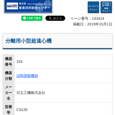
検索・
コンテ
埼玉県 産業技術総合セン
共通メ
ンツメ
ター
ニュー
ニュー
ページ番号：143414
掲載日：2019年10月1日
分離用小型超遠心機
機器
155
番号
機器
試料調製機器
分類
メー
カー
日立工機株式会社
名
型番
CS120
等