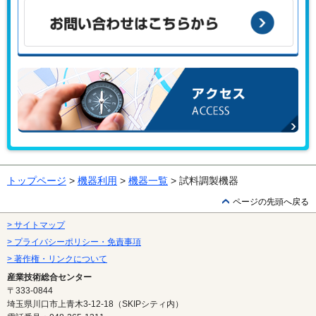
んか？
お問い合わせはこちらから
アクセス
トップページ
>
機器利用
>
機器一覧
> 試料調製機器
ページの先頭へ戻る
> サイトマップ
> プライバシーポリシー・免責事項
> 著作権・リンクについて
産業技術総合センター
〒333-0844
埼玉県川口市上青木3-12-18（SKIPシティ内）