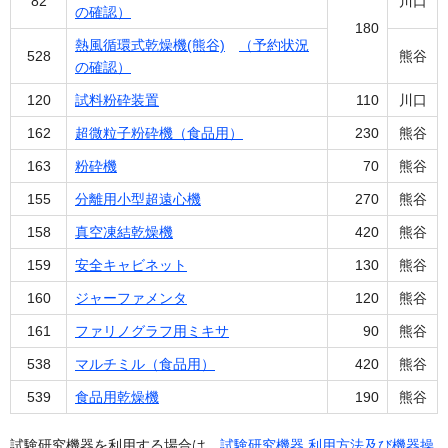
82
川口
の確認）
180
熱風循環式乾燥機(熊谷)
（予約状況
528
熊谷
の確認）
120
試料粉砕装置
110
川口
162
超微粒子粉砕機（食品用）
230
熊谷
163
粉砕機
70
熊谷
155
分離用小型超遠心機
270
熊谷
158
真空凍結乾燥機
420
熊谷
159
安全キャビネット
130
熊谷
160
ジャーファメンタ
120
熊谷
161
ファリノグラフ用ミキサ
90
熊谷
538
マルチミル（食品用）
420
熊谷
539
食品用乾燥機
190
熊谷
試験研究機器を利用する場合は、
試験研究機器 利用方法及び機器操