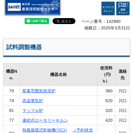
検索・
コンテ
埼玉県 産業技術総合セン
共通メ
ンツメ
ター
ニュー
ニュー
ページ番号：142980
掲載日：2025年3月31日
試料調製機器
使用料
機器N
連絡
機器名称
（円/
o.
先
h）
79
窒素雰囲気焼戻炉
380
川口
74
高温電気炉
520
川口
81
マッフル炉
320
川口
77
連続式ロータリーキルン
420
川口
熱風循環式乾燥機(川口)
（予約状況