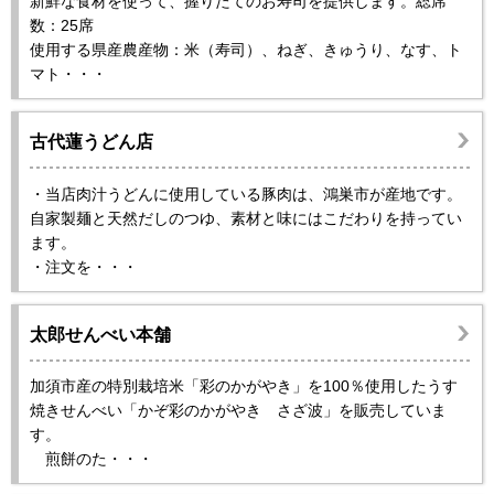
新鮮な食材を使って、握りたてのお寿司を提供します。総席
数：25席
使用する県産農産物：米（寿司）、ねぎ、きゅうり、なす、ト
マト・・・
古代蓮うどん店
・当店肉汁うどんに使用している豚肉は、鴻巣市が産地です。
自家製麺と天然だしのつゆ、素材と味にはこだわりを持ってい
ます。
・注文を・・・
太郎せんべい本舗
加須市産の特別栽培米「彩のかがやき」を100％使用したうす
焼きせんべい「かぞ彩のかがやき さざ波」を販売していま
す。
煎餅のた・・・