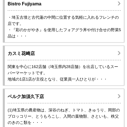
Bistro Fujiyama
・埼玉古墳と古代蓮の中間に位置する気軽に入れるフレンチの
店です。
・『彩のかがやき』を使用したフォアグラ丼や付け合せの野菜5
品は・・・
カスミ花崎店
関東を中心に162店舗（埼玉県内28店舗）を出店しているスー
パーマーケットです。
地域の1店1店が主役となり、従業員一人ひとりが・・・
ベルク加須久下店
(1)埼玉県の農産物は、深谷のねぎ、トマト、きゅうり、岡部の
ブロッコリー、とうもろこし、入間の葉物類、さといも、秩父
のきのこ類を・・・