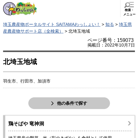
検索・
メニュー
埼玉農産物ポータルサイト SAITAMAわっしょい！
>
知る
>
埼玉県
産農産物サポート店（全検索）
> 北埼玉地域
ページ番号：159073
掲載日：2022年10月7日
北埼玉地域
羽生市、行田市、加須市
他の条件で探す
鶏そばや 竜神洞
埼玉県産の野菜、米（彩のきずな）を食材として使用。