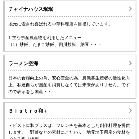
チャイナハウス珉珉
地元に愛され喜ばれる中華料理店を目指しています。
1.主な県産農産物を利用したメニュー
（1）炒飯、たまご炒飯、四川炒飯、納豆・・・
ラーメン空海
日本の食糧向上の為、安心安全の為、農漁蓄生産者の活性化向
上、私達自らが国産を消費しなくては未来がありません。です
ので表示をし国産・・・
Ｂｉｓｔｒｏ和＋
・ビストロ和プラスは、フレンチを基本とした創作料理を提供
します。・野菜などの素材にこだわり、地元埼玉県産の食材を
できる限り活用し・・・