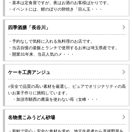
・基本は定食屋ですが、夜はお酒のお客様ばかりです。
・イベントには、鯉のぼりの卵焼き「目ん玉・・・
四季酒膳「長谷川」
・予約なしで気軽に入れる魚料理のお店です。
・当店自慢の釜飯とランチで使用するお米は埼玉県産です。
・開業31年来、当店人気のメ・・・
ケーキ工房アンジュ
○安全で品質の高い素材を厳選し、ピュアでオリジナリティの高
いお菓子作りに挑戦しています。
・加須市騎西の農薬を使わない苺（女峰・・・
名物煮こみうどん砂場
・新鮮で安心・安全な食材を求め、地元生産者から直接野菜を