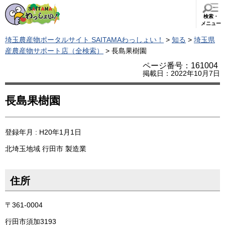
検索・
メニュー
埼玉農産物ポータルサイト SAITAMAわっしょい！
>
知る
>
埼玉県
産農産物サポート店（全検索）
> 長島果樹園
ページ番号：161004
掲載日：2022年10月7日
長島果樹園
登録年月 : H20年1月1日
北埼玉地域
行田市
製造業
住所
〒361-0004
行田市須加3193