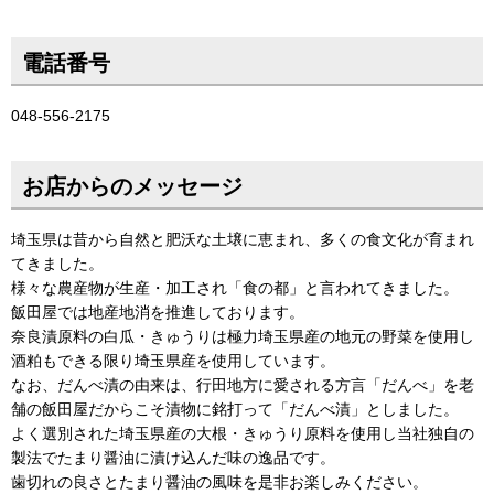
電話番号
048-556-2175
お店からのメッセージ
埼玉県は昔から自然と肥沃な土壌に恵まれ、多くの食文化が育まれ
てきました。
様々な農産物が生産・加工され「食の都」と言われてきました。
飯田屋では地産地消を推進しております。
奈良漬原料の白瓜・きゅうりは極力埼玉県産の地元の野菜を使用し
酒粕もできる限り埼玉県産を使用しています。
なお、だんべ漬の由来は、行田地方に愛される方言「だんべ」を老
舗の飯田屋だからこそ漬物に銘打って「だんべ漬」としました。
よく選別された埼玉県産の大根・きゅうり原料を使用し当社独自の
製法でたまり醤油に漬け込んだ味の逸品です。
歯切れの良さとたまり醤油の風味を是非お楽しみください。