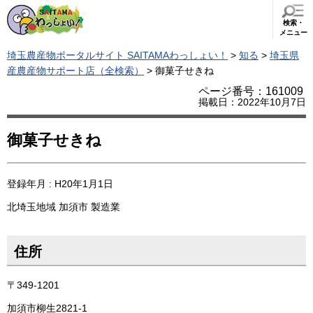
検索・
メニュー
埼玉農産物ポータルサイト SAITAMAわっしょい！
>
知る
>
埼玉県
産農産物サポート店（全検索）
> 御菓子せきね
ページ番号：161009
掲載日：2022年10月7日
御菓子せきね
登録年月 : H20年1月1日
北埼玉地域
加須市
製造業
住所
〒349-1201
加須市柳生2821-1