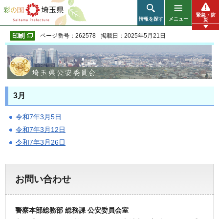
彩の国 埼玉県
緊急・防
情報を探す
メニュー
災
ページ番号：262578
掲載日：2025年5月21日
3月
令和7年3月5日
令和7年3月12日
令和7年3月26日
お問い合わせ
警察本部総務部 総務課 公安委員会室