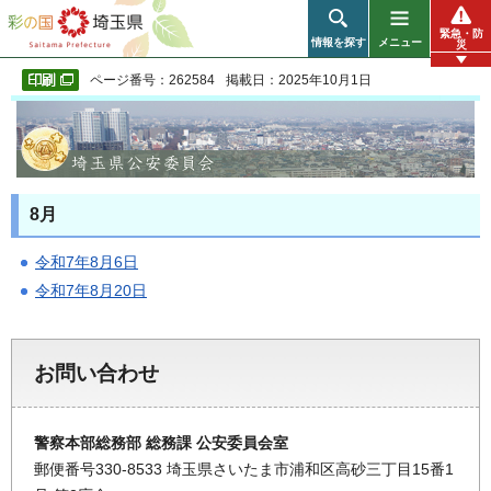
彩の国 埼玉県
緊急・防
情報を探す
メニュー
災
ページ番号：262584
掲載日：2025年10月1日
8月
令和7年8月6日
令和7年8月20日
お問い合わせ
警察本部総務部 総務課 公安委員会室
郵便番号330-8533 埼玉県さいたま市浦和区高砂三丁目15番1