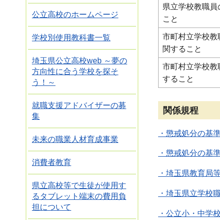
県立学校教職員
公立高校のホームページ
こと
市町村立学校教
学校別使用教科書一覧
関すること
埼玉県公立高校web ～夢の
市町村立学校教
方向性に合う学校を探そ
すること
う！～
就職支援アドバイザーの募
関係規程
集
・懲戒処分の基準（
未来の職業人材育成事業
・懲戒処分の基準（
消費者教育
・埼玉県教育局等
県立高校等で生徒が使用す
・埼玉県立学校職
るタブレット端末の費用負
担について
・公立小・中学校