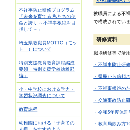
不祥事根絶アク
不祥事防止研修プログラム
教職員による不祥
「未来を育てる 私たちの使
で構成されていま
命と誇り ～不祥事根絶を目
指して～」
研修資料
埼玉県教職員MOTTO（モッ
トー）について
職場研修等で活
特別支援教育教育課程編成
・不祥事防止研修
要領「特別支援学校幼稚部
編」
・県民から信頼さ
・不祥事根絶のた
小・中学校における学力・
学習状況調査について
・交通事故防止研修
教育課程
・令和5年度体罰
幼稚園における「子育ての
・教育局飲み方10
支援」をすすめよう