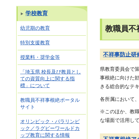
学校教育
教職員不
幼児期の教育
特別支援教育
不祥事防止研
授業料・奨学金等
県教育委員会で
「埼玉県 校長及び教員とし
事根絶に向けた
ての資質向上に関する指
標」について
きる総合的なテ
各所属において
教職員不祥事根絶ポータル
サイト
※このほか、教
な場面で活用し
オリンピック・パラリンピ
ック／ラグビーワールドカ
ップ教育に関する情報