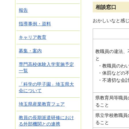
相談窓口
報告
おかしいなと感
指導事例・資料
キャリア教育
募集・案内
教職員の違法、
と
専門高校体験入学実施予定
・教職員のわい
一覧
・体罰などの不
・不適切な会
「科学の甲子園」埼玉県大
会について
県教育局等職員
埼玉県産業教育フェア
ること
県立学校教職員
教員の長期派遣研修におけ
ること
る外部機関との連携