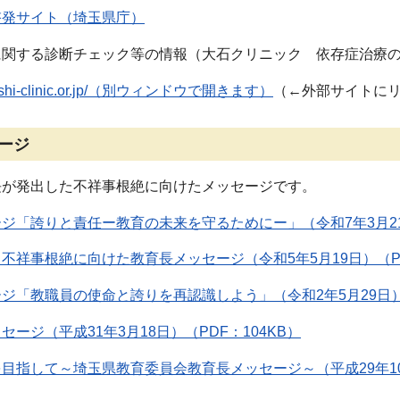
啓発サイト（埼玉県庁）
に関する診断チェック等の情報（大石クリニック 依存症治療
.ohishi-clinic.or.jp/（別ウィンドウで開きます）
（←外部サイトに
ージ
長が発出した不祥事根絶に向けたメッセージです。
ジ「誇りと責任ー教育の未来を守るためにー」（令和7年3月21日
不祥事根絶に向けた教育長メッセージ（令和5年5月19日）（PD
ジ「教職員の使命と誇りを再認識しよう」（令和2年5月29日）（
ージ（平成31年3月18日）（PDF：104KB）
目指して～埼玉県教育委員会教育長メッセージ～（平成29年10月）