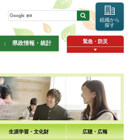
組織から
探す
緊急・防災
県政情報・統計
生涯学習・文化財
広聴・広報