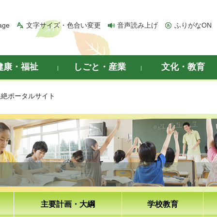
age
文字サイズ・色合い変更
音声読み上げ
ふりがなON
健康・福祉
しごと・産業
文化・教育
根絶ポータルサイト
主要計画・大綱
学校教育