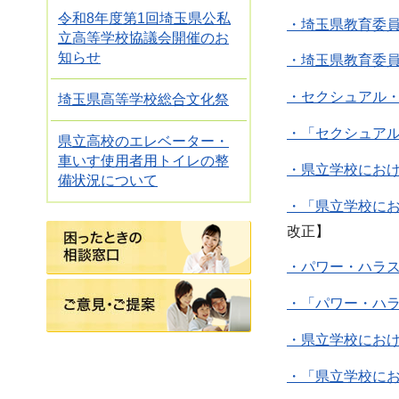
令和8年度第1回埼玉県公私
・埼玉県教育委員
立高等学校協議会開催のお
知らせ
・埼玉県教育委員
・セクシュアル・
埼玉県高等学校総合文化祭
・「セクシュアル
県立高校のエレベーター・
車いす使用者用トイレの整
・県立学校におけ
備状況について
・「県立学校にお
困ったときの相談窓口
改正】
・パワー・ハラス
ご意見・ご提案
・「パワー・ハラ
・県立学校におけ
・「県立学校にお