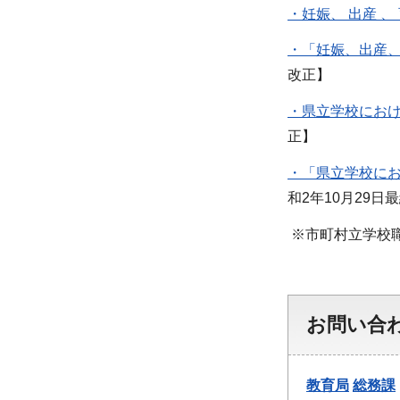
・妊娠、 出産 、
・「妊娠、出産、
改正】
・県立学校におけ
正】
・「県立学校にお
和2年10月29日
※市町村立学校
お問い合
教育局
総務課