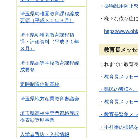
・薬物乱用防止
埼玉県幼稚園教育課程編成
・様々な依存症
要領（平成３０年３月）
https://www
埼玉県幼稚園教育課程指
導・評価資料（平成３１年
３月）
教育長メッセ
埼玉県高等学校教育課程編
これまでに教育
成要領
・教育長メッセー
定時制通信制高校
・県民の皆様へ 
埼玉県地方産業教育審議会
・教育長メッセー
埼玉県高校生専門資格等取
・教育長緊急メッセ
得表彰奨励事業
・不祥事の根絶を
入学者選抜・入試情報