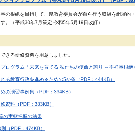
ションプログラム（令和5年5月19日改訂）（PDF：86
事の根絶を目指して、県教育委員会が自ら行う取組を網羅的・
す。（平成30年7月策定 令和5年5月19日改訂）
用できる研修資料を用意しました。
プログラム「未来を育てる 私たちの使命と誇り ～不祥事根絶
れる教育行政を進めるための5か条（PDF：444KB）
めの演習事例集（PDF：334KB）
資料（PDF：383KB）
等の実態把握の結果
則（PDF：474KB）