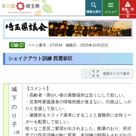
彩の国 埼玉県
緊急・防
情報を探す
メニュー
災
ページ番号：273534
掲載日：2025年10月22日
シェイクアウト訓練 西選挙区
画面サイズで表示
【コメント】
城
・高齢者・障がい者の避難場所は近くにして欲しい。
下
・災害時要援護者の情報把握が進まない。行政はしっか
の
りと支援して欲しい。
り
・避難所をスフィア基準にすることと避難所に女性リー
ダーを配置して欲しい。
子
様々なご意見ご要望が出されました。酷暑のおり、所沢
（共
市では防災訓練が秋に変更、本訓練の時期もそれぞれの