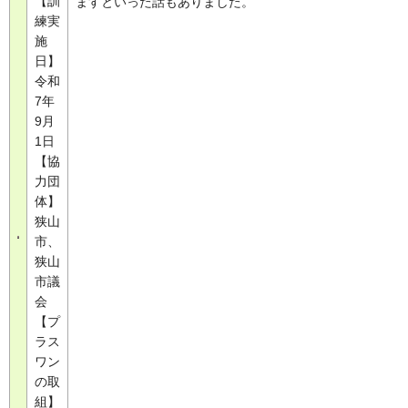
【訓
ますといった話もありました。
練実
施
日】
令和
7年
9月
1日
【協
力団
体】
狭山
市、
狭山
市議
会
【プ
ラス
ワン
の取
組】