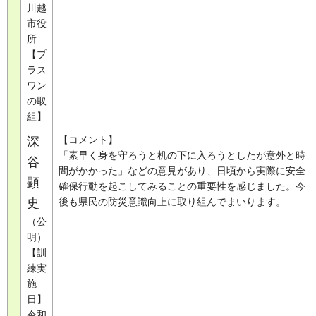
川越
市役
所
【プ
ラス
ワン
の取
組】
【コメント】
深
「素早く身を守ろうと机の下に入ろうとしたが意外と時
谷
間がかかった」などの意見があり、日頃から実際に安全
顕
確保行動を起こしてみることの重要性を感じました。今
史
後も県民の防災意識向上に取り組んでまいります。
（公
明）
【訓
練実
施
日】
令和