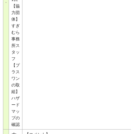
【協
力団
体】
すぎ
むら
事務
所ス
タッ
フ
【プ
ラス
ワン
の取
組】
ハザ
ード
マッ
プの
確認