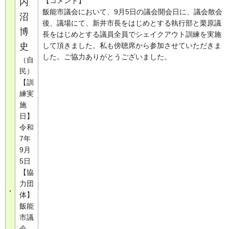
【コメント】
内
飯能市議会において、9月5日の議会開会日に、議会散会
沼
後、議場にて、新井市長をはじめとする執行部と栗原議
博
長をはじめとする議員全員でシェイクアウト訓練を実施
史
して頂きました。私も傍聴席から参加させていただきま
した。ご協力ありがとうございました。
（自
民）
【訓
練実
施
日】
令和
7年
9月
5日
【協
力団
体】
飯能
市議
会