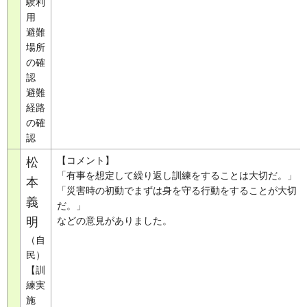
験利
用
避難
場所
の確
認
避難
経路
の確
認
【コメント】
松
「有事を想定して繰り返し訓練をすることは大切だ。」
本
「災害時の初動でまずは身を守る行動をすることが大切
義
だ。」
明
などの意見がありました。
（自
民）
【訓
練実
施