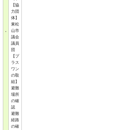
【協
力団
体】
東松
山市
議会
議員
団
【プ
ラス
ワン
の取
組】
避難
場所
の確
認
避難
経路
の確