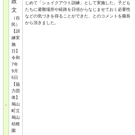
政
じめて「シェイクアウト訓練」として実施した。子ども
文
たちに避難場所や経路を日頃からなじませておく必要性
などの気づきを得ることができた、とのコメントを園長
（自
から頂きました。
民）
【訓
練実
施
日】
令和
7年
9月
5日
【協
力団
体】
鳩山
町立
鳩山
幼稚
園