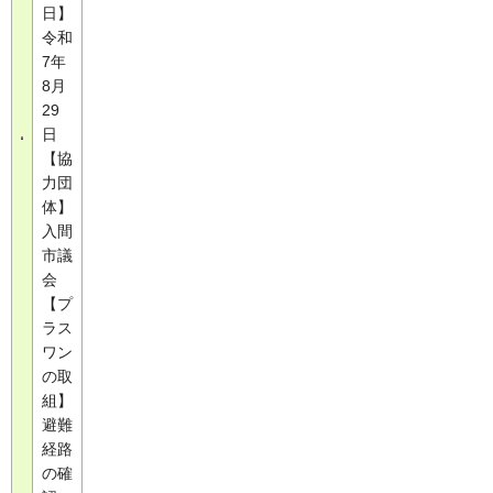
日】
令和
7年
8月
29
日
【協
力団
体】
入間
市議
会
【プ
ラス
ワン
の取
組】
避難
経路
の確