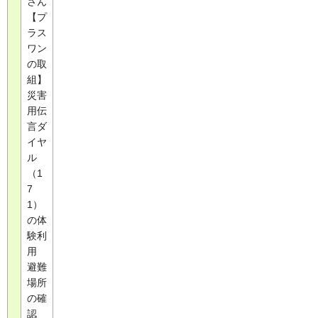
さん
【プ
ラス
ワン
の取
組】
災害
用伝
言ダ
イヤ
ル
（1
7
1）
の体
験利
用
避難
場所
の確
認