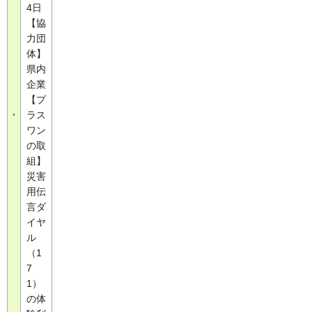
4日
【協
力団
体】
県内
企業
【プ
ラス
ワン
の取
組】
災害
用伝
言ダ
イヤ
ル
（1
7
1）
の体