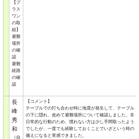
【プ
ラス
ワン
の取
組】
避難
場所
の確
認
避難
経路
の確
認
【コメント】
長
テーブルでの打ち合わせ時に地震が発生して、テーブル
峰
の下に隠れ、改めて避難場所について確認しました。非
秀
日常的な行動のため、慣れない方は少し手間取ったよう
和
でしたが、一度でも経験しておくことでいざという時の
備えになると実感できました。
（自