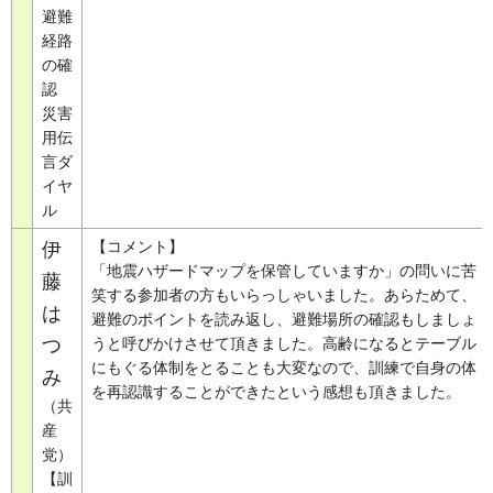
避難
経路
の確
認
災害
用伝
言ダ
イヤ
ル
【コメント】
伊
「地震ハザードマップを保管していますか」の問いに苦
藤
笑する参加者の方もいらっしゃいました。あらためて、
は
避難のポイントを読み返し、避難場所の確認もしましょ
つ
うと呼びかけさせて頂きました。高齢になるとテーブル
にもぐる体制をとることも大変なので、訓練で自身の体
み
を再認識することができたという感想も頂きました。
（共
産
党）
【訓