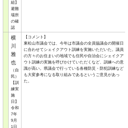
組】
避難
場所
の確
認
【コメント】
横
東松山市議会では、今年は市議会の全員協議会の開催日
川
に合わせてシェイクアウト訓練を実施いただいた。議員
雅
の方々のお住まいの地域でも住民や自治会にシェイクア
也
ウト訓練の実施を呼びかけていただくなど、訓練への意
識が高い。県議会で行っている各種防災・防犯訓練など
（自
も大変参考になる取り組みであるというご意見があっ
民）
た。
【訓
練実
施
日】
令和
7年
9月
1日