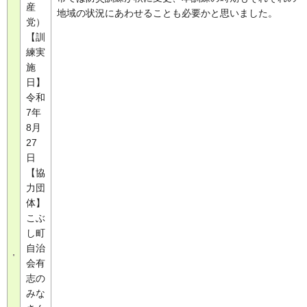
産
地域の状況にあわせることも必要かと思いました。
党）
【訓
練実
施
日】
令和
7年
8月
27
日
【協
力団
体】
こぶ
し町
自治
会有
志の
みな