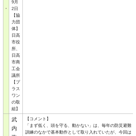
9月
2日
【協
力団
体】
日高
市役
所、
日高
市商
工会
議所
【プ
ラス
ワン
の取
組】
【コメント】
武
「まず低く、頭を守る、動かない」は、毎年の防災避難
内
訓練のなかで基本動作として取り入れていたが、今回は