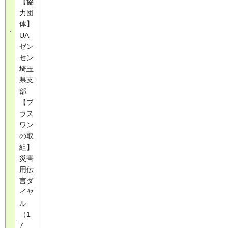
【協
力団
体】
UA
ゼン
セン
埼玉
県支
部
【プ
ラス
ワン
の取
組】
災害
用伝
言ダ
イヤ
ル
（1
7