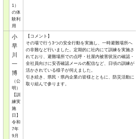
1）
の体
験利
用
【コメント】
小
その場で行う3つの安全行動を実施し、一時避難場所へ
早
の非難など行いました。定期的に社内にて訓練を実施さ
川
れており、避難場所での点呼・社屋内被害状況の確認・
一
全社員向けに安否確認メールの配信など、日頃の訓練が
活かされている様子が伺えました。
博
引き続き、県民・県内企業の皆様とともに、防災活動に
（公
取り組んで参ります。
明）
【訓
練実
施
日】
令和
7年
9月