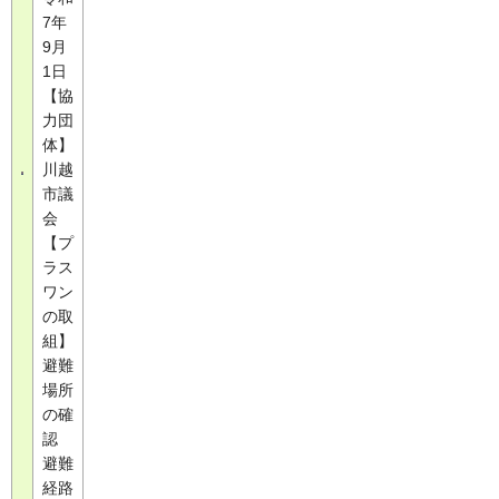
7年
9月
1日
【協
力団
体】
川越
市議
会
【プ
ラス
ワン
の取
組】
避難
場所
の確
認
避難
経路