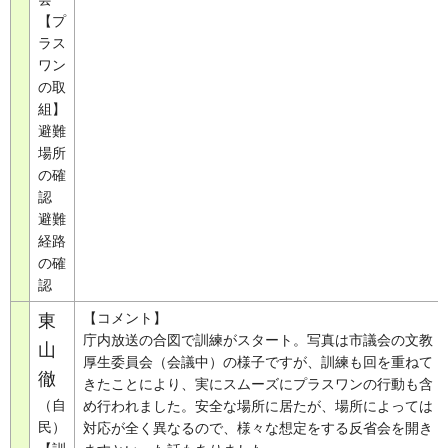
【プ
ラス
ワン
の取
組】
避難
場所
の確
認
避難
経路
の確
認
【コメント】
東
庁内放送の合図で訓練がスタート。写真は市議会の文教
山
厚生委員会（会議中）の様子ですが、訓練も回を重ねて
徹
きたことにより、実にスムーズにプラスワンの行動も含
（自
め行われました。安全な場所に居たが、場所によっては
民）
対応が全く異なるので、様々な想定をする反省会を開き