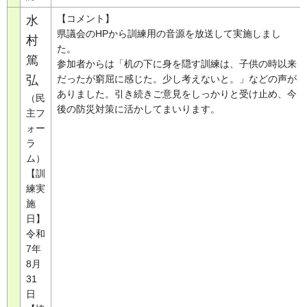
【コメント】
水
県議会のHPから訓練用の音源を放送して実施しまし
村
た。
篤
参加者からは「机の下に身を隠す訓練は、子供の時以来
弘
だったが窮屈に感じた。少し考えないと。」などの声が
ありました。引き続きご意見をしっかりと受け止め、今
（民
後の防災対策に活かしてまいります。
主フ
ォー
ラ
ム）
【訓
練実
施
日】
令和
7年
8月
31
日