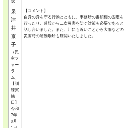
認
【コメント】
泉
自身の身を守る行動とともに、事務所の書類棚の固定を
津
行ったり、普段から二次災害を防ぐ対策も必要であると
井
話し合いました。また、川にも近いことから大雨などの
京
災害時の避難場所も確認いたしました。
子
（民
主フ
ォー
ラ
ム）
【訓
練実
施
日】
令和
7年
9月
1日