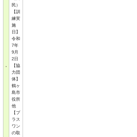
民）
【訓
練実
施
日】
令和
7年
9月
2日
【協
力団
体】
鶴ヶ
島市
役所
他
【プ
ラス
ワン
の取