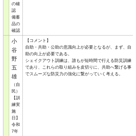
の確
認
備蓄
品の
確認
【コメント】
小
自助・共助・公助の意識向上が必要となるが、まず、自
谷
助の向上が必要である。
野
シェイクアウト訓練は、誰もが短時間で行える防災訓練
五
であり、これらの取り組みを皮切りに、共助へ繋げる事
でスムーズな防災力の強化に繋がっていく考える。
雄
（自
民）
【訓
練実
施
日】
令和
7年