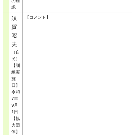
の確
認
【コメント】
須
賀
昭
夫
（自
民）
【訓
練実
施
日】
令和
7年
9月
1日
【協
力団
体】