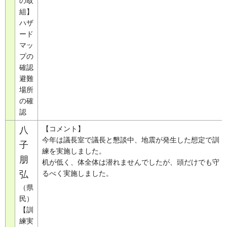
の取
組】
ハザ
ード
マッ
プの
確認
避難
場所
の確
認
【コメント】
八
今年は議長室で議長と懇談中、地震が発生した想定で訓
子
練を実施しました。
朋
机が低く、体全体は潜れませんでしたが、頭だけでも守
弘
るべく実施しました。
（県
民）
【訓
練実