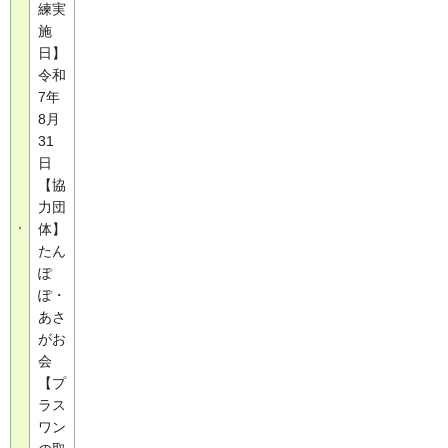
練実
施
日】
令和
7年
8月
31
日
【協
力団
体】
たん
ぽ
ぽ・
あさ
がお
会
【プ
ラス
ワン