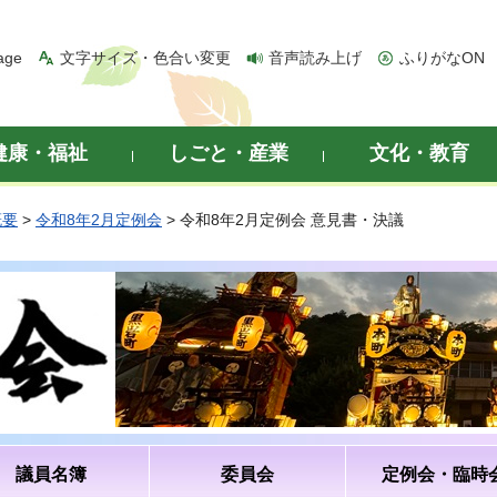
age
文字サイズ・色合い変更
音声読み上げ
ふりがなON
健康・福祉
しごと・産業
文化・教育
概要
>
令和8年2月定例会
> 令和8年2月定例会 意見書・決議
議員名簿
委員会
定例会・臨時