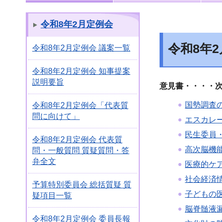
令和8年2月定例会
令和8年
令和8年2月定例会 議案一覧
令和8年2月定例会 知事提案
説明要旨
意見書・・・・次
国勢調査
令和8年2月定例会「代表質
問に向けて」
エスカレ
民生委員
令和8年2月定例会 代表質
高次脳機
問・一般質問 質疑質問・答
弁全文
医療的ケ
社会経済
予算特別委員会 総括質疑 質
子どもの
疑項目一覧
脳脊髄液
令和8年2月定例会 委員長報