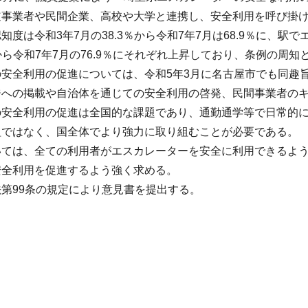
道事業者や民間企業、高校や大学と連携し、安全利用を呼び掛
知度は令和3年7月の38.3％から令和7年7月は68.9％に、
9％から令和7年7月の76.9％にそれぞれ上昇しており、条例の周
の安全利用の促進については、令和5年3月に名古屋市でも同趣
ジへの掲載や自治体を通じての安全利用の啓発、民間事業者の
の安全利用の促進は全国的な課題であり、通勤通学等で日常的
組ではなく、国全体でより強力に取り組むことが必要である。
いては、全ての利用者がエスカレーターを安全に利用できるよ
安全利用を促進するよう強く求める。
第99条の規定により意見書を提出する。