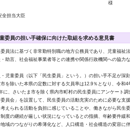
安全担当大臣
童委員の担い手確保に向けた取組を求める意見書
生委員法に基づく非常勤特別職の地方公務員であり、児童福祉
談・助言、社会福祉事業者等との連携や関係行政機関への協力
・児童委員（以下「民生委員」という。）の担い手不足が深刻
市を除いた本県の定数に対する欠員率は12.9％となり、令和4
5年に、さいたま市を除く県内市町村の民生委員にアンケート調
討委員会」を設置して、民生委員の活動充実のために必要な支
と考えられる活動を負担に感じていることや、働きながら民生
力制度の継続が厳しい状況になっているとの指摘、年齢要件緩
や地域のつながりの希薄化など、人口構造・社会構造の変容に