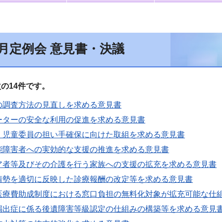
2月定例会 意見書・決議
の14件です。
の調査方法の見直しを求める意見書
ーターの安全な利用の促進を求める意見書
・児童委員の担い手確保に向けた取組を求める意見書
能障害者への実効的な支援の推進を求める意見書
ア者等及びその介護を行う家族への支援の拡充を求める意見書
情勢を適切に反映した診療報酬の改定等を求める意見書
医療費助成制度における窓口負担の無料化対象が拡充可能な仕
漏出症に係る後遺障害等級認定の仕組みの構築等を求める意見