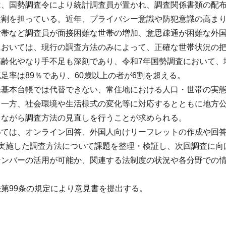
は、国勢調査令により統計調査員が置かれ、調査関係書類の配
役割を担っている。近年、プライバシー意識や防犯意識の高ま
世帯など調査員が面接困難な世帯の増加、意思疎通が困難な外
においては、現行の調査方法のみによって、正確な世帯状況の
齢化やなり手不足も深刻であり、令和7年国勢調査において、
足率は89％であり、60歳以上の者が6割を超える。
民基本台帳では代替できない、常住地における人口・世帯の実
る一方、社会環境や生活様式の変化等に対応するとともに地方
しながら調査方法の見直しを行うことが求められる。
いては、オンライン回答、外国人向けリーフレットの作成や回
で実施した調査方法について課題を整理・検証し、次回調査に向
ナンバーの活用が可能か、関連する法制度の状況や各分野での
第99条の規定により意見書を提出する。