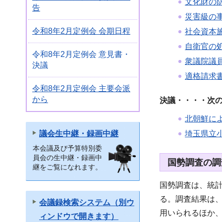
文化財の
告
災害級の
令和8年2月定例会 会期日程
社会資本
自衛官の
令和8年2月定例会 意見書・
衆議院議
決議
適格請求
令和8年2月定例会 主要会派
から
決議・・・・次の
北朝鮮に
議会生中継・録画中継
埼玉県立
本会議及び予算特別委
員会の生中継・録画中
国勢調査の調
継をご覧になれます。
国勢調査は、統
る。調査結果は
会議録検索システム（別ウ
用いられるほか
ィンドウで開きます）