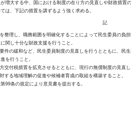
担が増大する中、国における制度の在り方の見直しや財政措置
いては、下記の措置を講ずるよう強く求める。
記
動を整理し、職務範囲を明確化することによって民生委員の負
入に関し十分な財政支援を行うこと。
住要件の緩和など、民生委員制度の見直しを行うとともに、民
促進を行うこと。
地方交付税措置を拡充させるとともに、現行の無償制度の見直
に対する地域理解の促進や候補者育成の取組を構築すること。
第99条の規定により意見書を提出する。