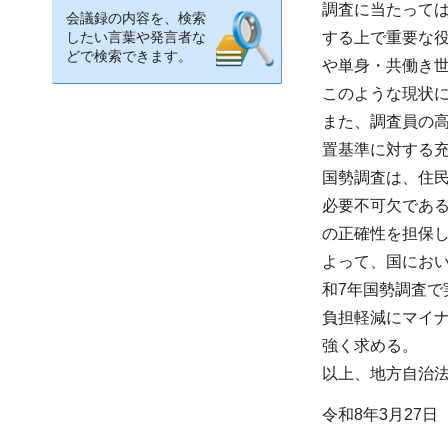
調査に当たって
会議録の内容を、検索
したい言葉や発言者な
する上で重要な
どで検索できます。
や単身・共働き
このような現状
また、調査員の高
置基準に対する充
国勢調査は、住
必要不可欠であ
の正確性を担保
よって、国にお
和7年国勢調査
負担軽減にマイ
強く求める。
以上、地方自治法
令和8年3月27日