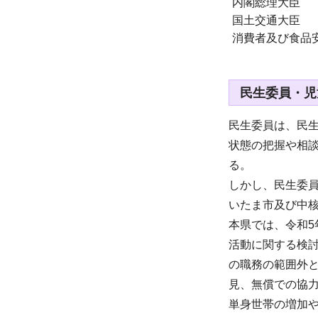
内閣総理大臣
国土交通大臣
消費者及び食品
民生委員・児
民生委員は、民
状態の把握や相
る。
しかし、民生委員
いたま市及び中核
本県では、令和
活動に関する検
の職務の範囲外
見、無償での協
単身世帯の増加