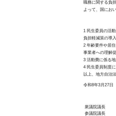
職務に関する負
よって、国にお
1 民生委員の活
負担軽減策の導
2 年齢要件や居
事業者への理解
3 活動費に係る
4 民生委員制度
以上、地方自治法
令和8年3月27日
衆議院議長
参議院議長