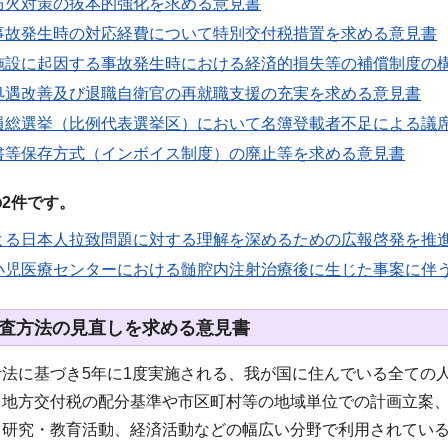
防火対策の抜本的強化を求める意見書
事故発生時の対応経費について特別交付税措置を求める意見書
施設に起因する事故発生時における経済的損失等の補償制度の
処遇改善及び退職自衛官の再就職支援の充実を求める意見書
員総選挙（比例代表選挙区）において名簿登載者不足による議
書等保存方式（インボイス制度）の廃止等を求める意見書
2件です。
よる日本人拉致問題に対する理解を深めるための広報啓発を推
小児医療センターにおける髄腔内注射治療後に生じた事案に伴
査方法の見直しを求める意見書
計法に基づき5年に1度実施される、我が国に住んでいる全ての
、地方交付税の配分基準や市区町村等の地域単位での計画立案
、研究・教育活動、経済活動などの幅広い分野で利用されてい