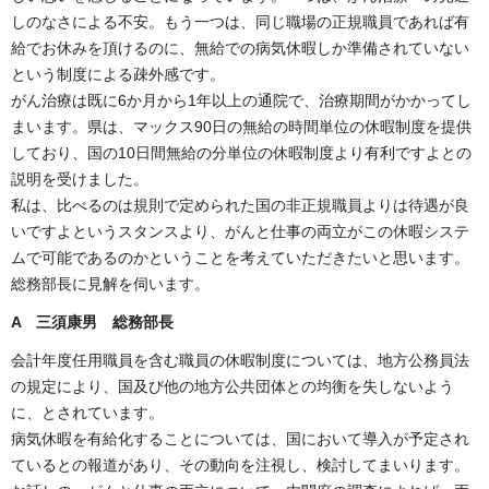
しのなさによる不安。もう一つは、同じ職場の正規職員であれば有
給でお休みを頂けるのに、無給での病気休暇しか準備されていない
という制度による疎外感です。
がん治療は既に6か月から1年以上の通院で、治療期間がかかってし
まいます。県は、マックス90日の無給の時間単位の休暇制度を提供
しており、国の10日間無給の分単位の休暇制度より有利ですよとの
説明を受けました。
私は、比べるのは規則で定められた国の非正規職員よりは待遇が良
いですよというスタンスより、がんと仕事の両立がこの休暇システ
ムで可能であるのかということを考えていただきたいと思います。
総務部長に見解を伺います。
A 三須康男 総務部長
会計年度任用職員を含む職員の休暇制度については、地方公務員法
の規定により、国及び他の地方公共団体との均衡を失しないよう
に、とされています。
病気休暇を有給化することについては、国において導入が予定され
ているとの報道があり、その動向を注視し、検討してまいります。