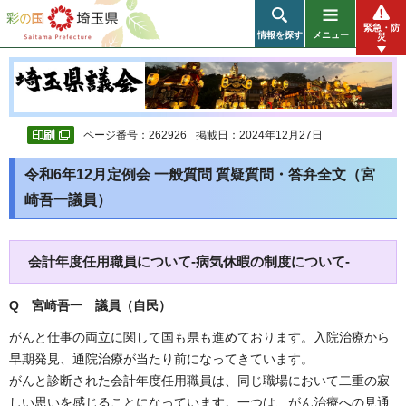
彩の国 埼玉県
緊急・防
情報を探す
メニュー
災
ページ番号：262926
掲載日：2024年12月27日
令和6年12月定例会 一般質問 質疑質問・答弁全文（宮
崎吾一議員）
会計年度任用職員について-病気休暇の制度について-
Q 宮崎吾一 議員（自民）
がんと仕事の両立に関して国も県も進めております。入院治療から
早期発見、通院治療が当たり前になってきています。
がんと診断された会計年度任用職員は、同じ職場において二重の寂
しい思いを感じることになっています。一つは、がん治療への見通