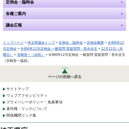
定例会・臨時会
各種ご案内
議会広報
トップページ
>
埼玉県議会トップ
>
定例会・臨時会
>
定例会概要
>
令和6年12
月定例会
>
令和6年12月定例会 一般質問 質疑質問・答弁全文
>
12月12日（木
曜日）
>
宮崎吾一（自民）
> 令和6年12月定例会 一般質問 質疑質問・答弁全文
（宮崎吾一議員）
ページの先頭へ戻る
サイトマップ
ウェブアクセシビリティ
プライバシーポリシー・免責事項
著作権・リンクについて
関係機関リンク集