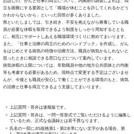
お話しの、がんと仕事の両立について、内閣府の調査によれば、両
立を困難にする要因として「職場が休むことを許してくれるかどう
かわからないから」といった回答が多くありました。
県といたしましては、引き続き、不安を抱えながら療養している職
員が必要な休暇を取得できるよう制度をしっかり周知するととも
に、相互にサポートしあえる職場環境づくりに努めてまいります。
また、「仕事と治療の両立のためのハンドブック」を作成し、がん
をはじめとする病気の特徴や治療方法、職員が病気かもしれないと
思ったときに相談できる窓口などについて案内しています。
病気休暇の上限については、常勤職員や他の地方公共団体との均衡
等も考慮する必要があるため、現時点で変更する予定はございませ
んが、今後とも職員が安心して働くことができる環境のもと、病気
の治療と仕事を両立できるよう支援してまいります。
上記質問・答弁は速報版です。
上記質問・答弁は、一問一答形式でご覧いただけるように編集し
ているため、正式な会議録とは若干異なります。
氏名の一部にJIS規格第1・第2水準にない文字がある場合、第
1・第2水準の漢字で表記しています。