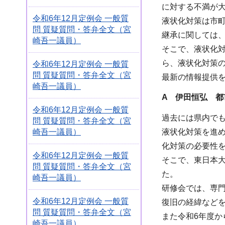
に対する不満が
令和6年12月定例会 一般質
液状化対策は市
問 質疑質問・答弁全文（宮
継承に関しては
崎吾一議員）
そこで、液状化
ら、液状化対策
令和6年12月定例会 一般質
問 質疑質問・答弁全文（宮
最新の情報提供
崎吾一議員）
A 伊田恒弘 都
令和6年12月定例会 一般質
過去には県内で
問 質疑質問・答弁全文（宮
崎吾一議員）
液状化対策を進
化対策の必要性
令和6年12月定例会 一般質
そこで、東日本大
問 質疑質問・答弁全文（宮
た。
崎吾一議員）
研修会では、専
令和6年12月定例会 一般質
復旧の経緯など
問 質疑質問・答弁全文（宮
また令和6年度
崎吾一議員）