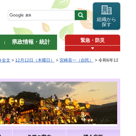
組織から
探す
緊急・防災
県政情報・統計
弁全文
>
12月12日（木曜日）
>
宮崎吾一（自民）
> 令和6年12