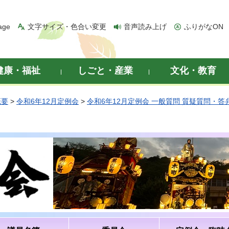
age
文字サイズ・色合い変更
音声読み上げ
ふりがなON
健康・福祉
しごと・産業
文化・教育
概要
>
令和6年12月定例会
>
令和6年12月定例会 一般質問 質疑質問・答