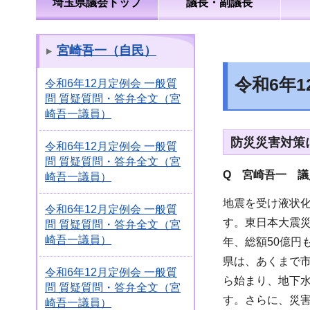
埼玉県議会トップ
議長・副議長
宮崎吾一（自民）
令和6年
令和6年12月定例会 一般質
問 質疑質問・答弁全文（宮
崎吾一議員）
防災災害対策
令和6年12月定例会 一般質
問 質疑質問・答弁全文（宮
Q 宮崎吾一 議
崎吾一議員）
地震を受け液状
令和6年12月定例会 一般質
す。東日本大震災
問 質疑質問・答弁全文（宮
崎吾一議員）
年、総額50億
県は、あくまで
令和6年12月定例会 一般質
ら始まり、地下
問 質疑質問・答弁全文（宮
す。さらに、災
崎吾一議員）