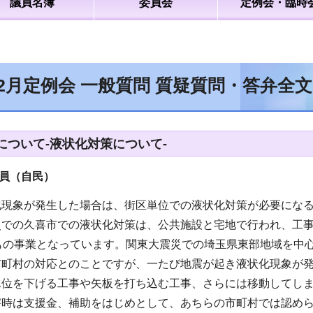
議員名簿
委員会
定例会・臨時
12月定例会 一般質問 質疑質問・答弁全
について-液状化対策について-
員（自民）
化現象が発生した場合は、街区単位での液状化対策が必要にな
での久喜市での液状化対策は、公共施設と宅地で行われ、工事と
円もの事業となっています。関東大震災での埼玉県東部地域を中
市町村の対応とのことですが、一たび地震が起き液状化現象が
水位を下げる工事や矢板を打ち込む工事、さらには移動してし
害時は支援金、補助をはじめとして、あちらの市町村では認め