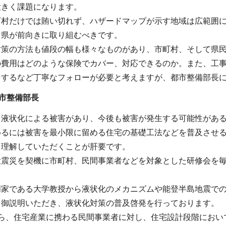
大きく課題になります。
町村だけでは賄い切れず、ハザードマップが示す地域は広範囲
、県が前向きに取り組むべきです。
対策の方法も値段の幅も様々なものがあり、市町村、そして県
の費用はどのような保険でカバー、対応できるのか。また、工
をするなど丁寧なフォローが必要と考えますが、都市整備部長
市整備部長
も液状化による被害があり、今後も被害が発生する可能性があ
めるには被害を最小限に留める住宅の基礎工法などを普及させ
を理解していただくことが肝要です。
震災を契機に市町村、民間事業者などを対象とした研修会を毎
門家である大学教授から液状化のメカニズムや能登半島地震で
を御説明いただき、液状化対策の普及啓発を行っております。
から、住宅産業に携わる民間事業者に対し、住宅設計段階におい