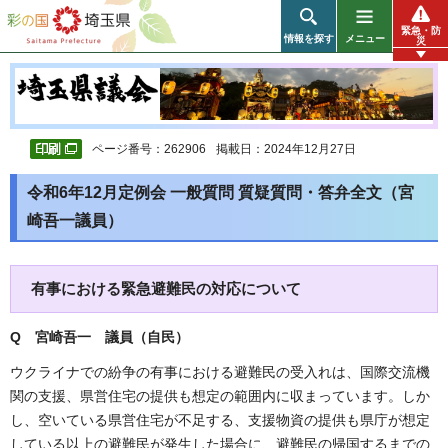
彩の国 埼玉県
緊急・防
情報を探す
メニュー
災
ページ番号：262906
掲載日：2024年12月27日
令和6年12月定例会 一般質問 質疑質問・答弁全文（宮
崎吾一議員）
有事における緊急避難民の対応について
Q 宮崎吾一 議員（自民）
ウクライナでの紛争の有事における避難民の受入れは、国際交流機
関の支援、県営住宅の提供も想定の範囲内に収まっています。しか
し、空いている県営住宅が不足する、支援物資の提供も県庁が想定
している以上の避難民が発生した場合に、避難民の帰国するまでの