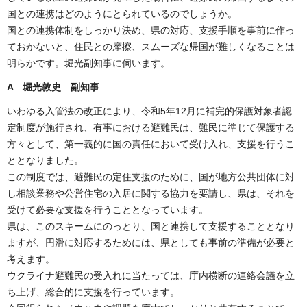
国との連携はどのようにとられているのでしょうか。
国との連携体制をしっかり決め、県の対応、支援手順を事前に作っ
ておかないと、住民との摩擦、スムーズな帰国が難しくなることは
明らかです。堀光副知事に伺います。
A 堀光敦史 副知事
いわゆる入管法の改正により、令和5年12月に補完的保護対象者認
定制度が施行され、有事における避難民は、難民に準じて保護する
方々として、第一義的に国の責任において受け入れ、支援を行うこ
ととなりました。
この制度では、避難民の定住支援のために、国が地方公共団体に対
し相談業務や公営住宅の入居に関する協力を要請し、県は、それを
受けて必要な支援を行うこととなっています。
県は、このスキームにのっとり、国と連携して支援することとなり
ますが、円滑に対応するためには、県としても事前の準備が必要と
考えます。
ウクライナ避難民の受入れに当たっては、庁内横断の連絡会議を立
ち上げ、総合的に支援を行っています。